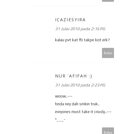
ICAZIESYIRA
31 Julai 2010 pada 2:16 PG
kalau pvt kat fb takpe kot erk?
Balas
NUR 'AFIFAH :)
31 Julai 2010 pada 2:23 PG
woow..~~
bnda ney dah smkin truk..
evryones must take it criusly..~~
*___-
Balas