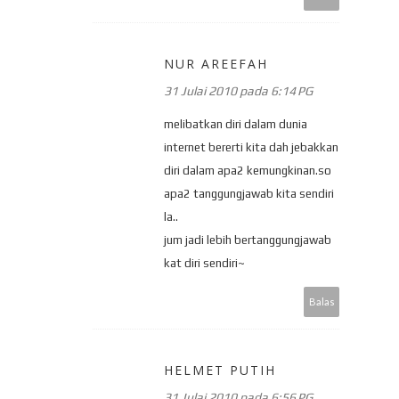
NUR AREEFAH
31 Julai 2010 pada 6:14 PG
melibatkan diri dalam dunia
internet bererti kita dah jebakkan
diri dalam apa2 kemungkinan.so
apa2 tanggungjawab kita sendiri
la..
jum jadi lebih bertanggungjawab
kat diri sendiri~
Balas
HELMET PUTIH
31 Julai 2010 pada 6:56 PG