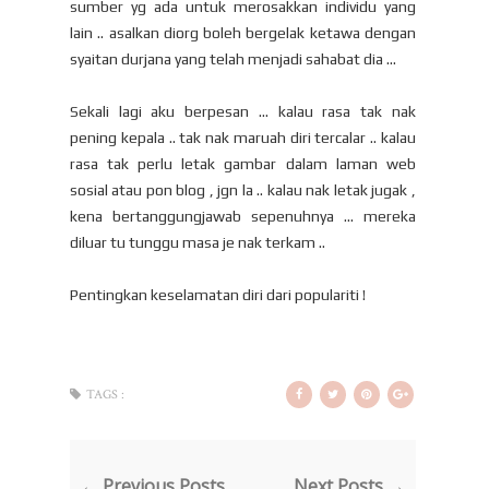
sumber yg ada untuk merosakkan individu yang
lain .. asalkan diorg boleh bergelak ketawa dengan
syaitan durjana yang telah menjadi sahabat dia ...
Sekali lagi aku berpesan ... kalau rasa tak nak
pening kepala .. tak nak maruah diri tercalar .. kalau
rasa tak perlu letak gambar dalam laman web
sosial atau pon blog , jgn la .. kalau nak letak jugak ,
kena bertanggungjawab sepenuhnya ... mereka
diluar tu tunggu masa je nak terkam ..
Pentingkan keselamatan diri dari populariti !
TAGS :
← Previous Posts
Next Posts →