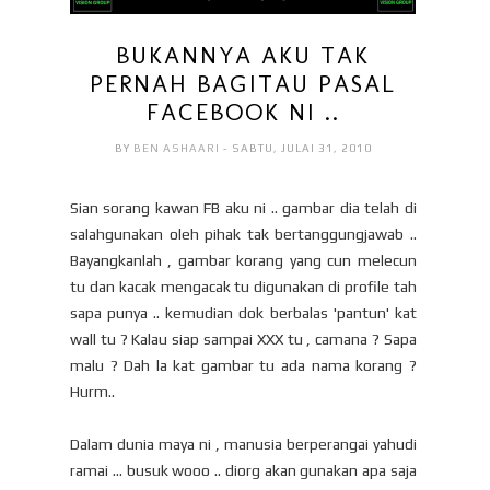
BUKANNYA AKU TAK
PERNAH BAGITAU PASAL
FACEBOOK NI ..
BY
BEN ASHAARI
- SABTU, JULAI 31, 2010
Sian sorang kawan FB aku ni .. gambar dia telah di
salahgunakan oleh pihak tak bertanggungjawab ..
Bayangkanlah , gambar korang yang cun melecun
tu dan kacak mengacak tu digunakan di profile tah
sapa punya .. kemudian dok berbalas 'pantun' kat
wall tu ? Kalau siap sampai XXX tu , camana ? Sapa
malu ? Dah la kat gambar tu ada nama korang ?
Hurm..
Dalam dunia maya ni , manusia berperangai yahudi
ramai ... busuk wooo .. diorg akan gunakan apa saja