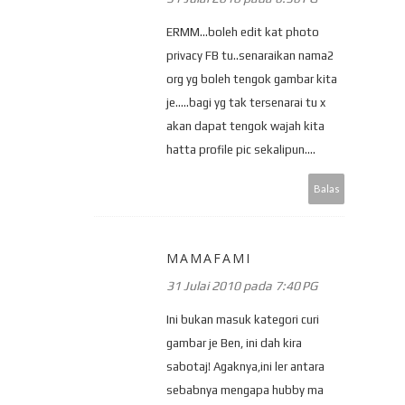
ERMM...boleh edit kat photo
privacy FB tu..senaraikan nama2
org yg boleh tengok gambar kita
je.....bagi yg tak tersenarai tu x
akan dapat tengok wajah kita
hatta profile pic sekalipun....
Balas
MAMAFAMI
31 Julai 2010 pada 7:40 PG
Ini bukan masuk kategori curi
gambar je Ben, ini dah kira
sabotaj! Agaknya,ini ler antara
sebabnya mengapa hubby ma