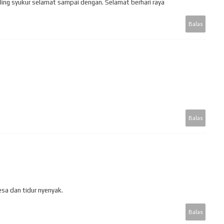
ling syukur selamat sampai dengan. Selamat berhari raya
Balas
Balas
esa dan tidur nyenyak.
Balas