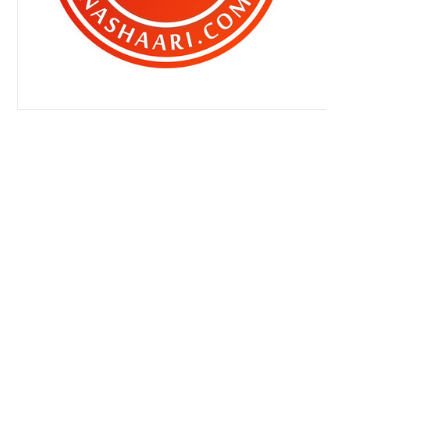
Malaysia Negeri Kelantan...
Apa dah jadi di Central Spine Road,
Kelantan sehar...
Rezeki bilik tidur berkunci !
Dapat jugak bergambar
sekeluarga !
Bersama Qhaliff menunaikan solat
sunat Aidilfitri !
Apa ??? Akaun Instagram aku kena
'disable' ??
Selamat Menyambut Aidilfitri
2017
Satu kepuasan akhirnya !
7 Kesalahan Utama Lalulintas Yang