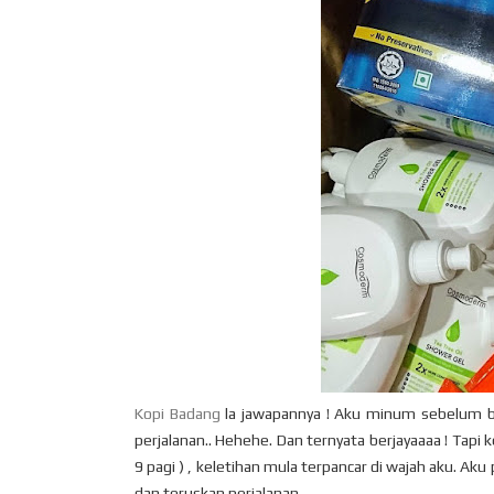
Kopi Badang
la jawapannya ! Aku minum sebelum be
perjalanan.. Hehehe. Dan ternyata berjayaaaa ! Tapi k
9 pagi ) , keletihan mula terpancar di wajah aku. A
dan teruskan perjalanan.