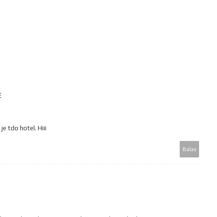
E
 je tdo hotel. Hiii
Balas