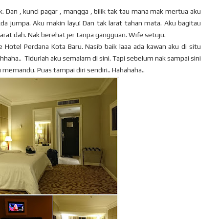
k. Dan , kunci pagar , mangga , bilik tak tau mana mak mertua aku
a jumpa. Aku makin layu! Dan tak larat tahan mata. Aku bagitau
k larat dah. Nak berehat jer tanpa gangguan. Wife setuju.
Hotel Perdana Kota Baru. Nasib baik laaa ada kawan aku di situ
hhaha.. Tidurlah aku semalam di sini. Tapi sebelum nak sampai sini
tu memandu. Puas tampai diri sendiri.. Hahahaha..