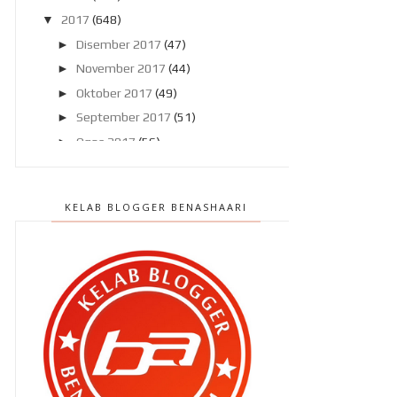
▼
2017
(648)
►
Disember 2017
(47)
►
November 2017
(44)
►
Oktober 2017
(49)
►
September 2017
(51)
►
Ogos 2017
(56)
►
Julai 2017
(46)
▼
Jun 2017
(47)
KELAB BLOGGER BENASHAARI
Cara 'kejam' tidurkan anak kecil !
Bila pinjam atau sedekah pada
kawan kawan ?
Kenapa Ben Ashaari 'sorok' muka
wife dia , eh ? An...
Dah jadi 'geng' !
Tahniah buat Jabatan Amal