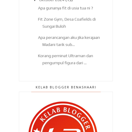
Apa gunanya fit di usia tua ni ?
Fit Zone Gym, Desa Coafields di
Sungai Buloh
Apa perancangan aku jika kerajaan
Madani tarik sub...
Korang peminat Ultraman dan
pengumpul figura dari ...
Ada tekanan darah tinggi ? Cuba
tips aku ni !
KELAB BLOGGER BENASHAARI
Whey Hydro Isolate yang berbaloi !
Tempe bahaya untuk kesihatan ?
Punca batu karang ?
Bukan buta warna ! Rupa
rupanyaaa...