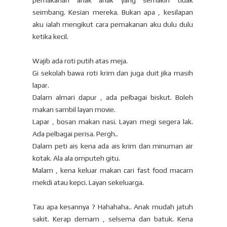
seimbang. Kesian mereka. Bukan apa , kesilapan
aku ialah mengikut cara pemakanan aku dulu dulu
ketika kecil.
Wajib ada roti putih atas meja.
Gi sekolah bawa roti krim dan juga duit jika masih
lapar.
Dalam almari dapur , ada pelbagai biskut. Boleh
makan sambil layan movie.
Lapar , bosan makan nasi. Layan megi segera lak.
Ada pelbagai perisa. Pergh..
Dalam peti ais kena ada ais krim dan minuman air
kotak. Ala ala omputeh gitu.
Malam , kena keluar makan cari fast food macam
mekdi atau kepci. Layan sekeluarga.
Tau apa kesannya ? Hahahaha.. Anak mudah jatuh
sakit. Kerap demam , selsema dan batuk. Kena