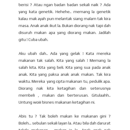
berisi ? Atau ngan badan badan sekali naik ? Ada
yang kata genetik. Hehehe.. memang la genetik
kalau mak ayah pun melantak siang malam tak kira
masa. Anak anak ikut la. Bukan diorang nak tapi dah
disuruh makan apa yang diorang makan. Jadilah
gitu ! Cuba ubah.
Aku ubah dah.. Ada yang gelak ! Kata mereka
makanan tak salah. Kita yang salah ! Memang la
salah kita. Kita yang beli. Kita yang sua pada anak
anak. Kita yang paksa anak anak makan. Tak kira
waktu. Mereka yang cipta makanan tu, pedulik apa.
Diorang nak kita ketagihan dan seterusnya
membeli , makan dan berterusan. Gitulaahh..
Untung woiii bisnes makanan ketagihan ni.
Abis tu ? Tak boleh makan ke makanan gini ?
Boleh... sebulan sekali layan la. Atau bila dah darurat
takda makanan , makan je la. Anak anak nak