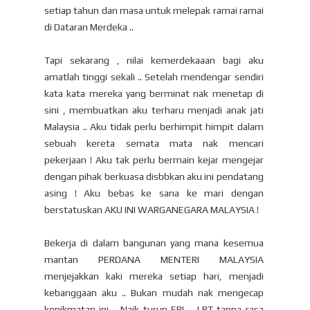
setiap tahun dan masa untuk melepak ramai ramai
di Dataran Merdeka ..
Tapi sekarang , nilai kemerdekaaan bagi aku
amatlah tinggi sekali .. Setelah mendengar sendiri
kata kata mereka yang berminat nak menetap di
sini , membuatkan aku terharu menjadi anak jati
Malaysia .. Aku tidak perlu berhimpit himpit dalam
sebuah kereta semata mata nak mencari
pekerjaan ! Aku tak perlu bermain kejar mengejar
dengan pihak berkuasa disbbkan aku ini pendatang
asing ! Aku bebas ke sana ke mari dengan
berstatuskan AKU INI WARGANEGARA MALAYSIA !
Bekerja di dalam bangunan yang mana kesemua
mantan PERDANA MENTERI MALAYSIA
menjejakkan kaki mereka setiap hari, menjadi
kebanggaan aku .. Bukan mudah nak mengecap
kenikmatan ini .. Naik turun ERL , LRT tanpa rasa