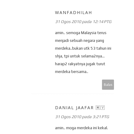
WANFADHILAH
31 Ogos 2010 pada 12:14 PTG
amin.. semoga Malaysia terus
menjadi sebuah negara yang
merdeka..bukan utk 53 tahun ini
shja, tpi untuk selama2nya...
harap2 rakyatnya jugak turut
merdeka bersama..
Balas
DANIAL JAAFAR 🇲🇾
31 Ogos 2010 pada 3:21 PTG
amin.. moga merdeka ini kekal.