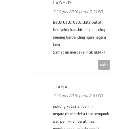
LADY-D
31 Ogos 2010 pada 7:14 PG
Bet0l bet0l bet0l..kite patot
bersyukur kan..kite ni dah cukup
senang berbanding ngan negara
laen..
Samat ari merdeka incik BEN =)
Balas
.HANA.
31 Ogos 2010 pada 8:41 PG
sokong kata2 en.ben ;))
negara dh merdeka tapi pengaruh
dan pemikiran barat masih
membelenggu minda anak2