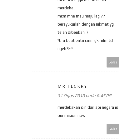
merdeka..
mcm mne mau maju lagi??
bersyukurlah dengan nikmat yg
telah diberikan ;)
*bru buat entri cmni gk mlm td
ngeh3~*
Balas
MR FECKRY
31 Ogos 2010 pada 8:45 PG
merdekakan diri dari api negara is
our mision now
Balas