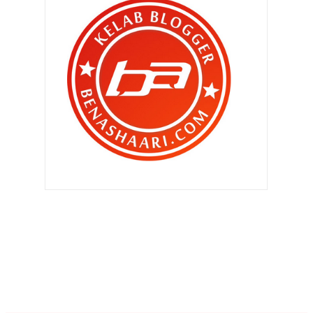
►
November 2010
(502)
►
Oktober 2010
(453)
►
September 2010
(387)
▼
Ogos 2010
(389)
Kawan , katakan TIDAK jika Tidak !
Tips promosi blog anda ..
Sedap betul menokok tambah ..
Soalan untuk aku tapi tips untuk
blogger
Apa punya bengong ?
Anti Malaysia ...
Satu penganiayaan dan sangat
kurang ajar terhadap ...
Terlupa la pulak ..