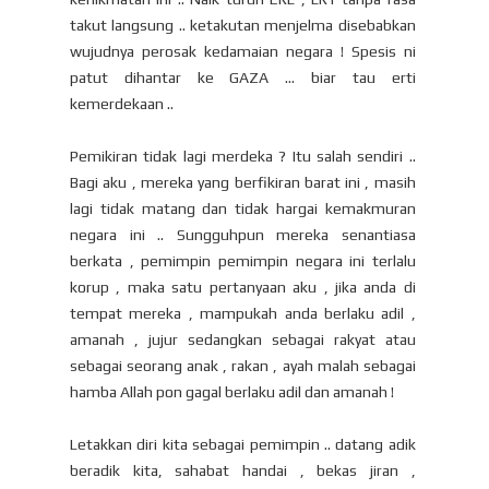
takut langsung .. ketakutan menjelma disebabkan
wujudnya perosak kedamaian negara ! Spesis ni
patut dihantar ke GAZA ... biar tau erti
kemerdekaan ..
Pemikiran tidak lagi merdeka ? Itu salah sendiri ..
Bagi aku , mereka yang berfikiran barat ini , masih
lagi tidak matang dan tidak hargai kemakmuran
negara ini .. Sungguhpun mereka senantiasa
berkata , pemimpin pemimpin negara ini terlalu
korup , maka satu pertanyaan aku , jika anda di
tempat mereka , mampukah anda berlaku adil ,
amanah , jujur sedangkan sebagai rakyat atau
sebagai seorang anak , rakan , ayah malah sebagai
hamba Allah pon gagal berlaku adil dan amanah !
Letakkan diri kita sebagai pemimpin .. datang adik
beradik kita, sahabat handai , bekas jiran ,