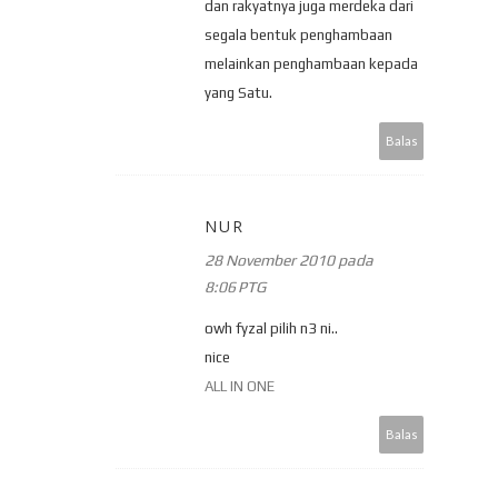
dan rakyatnya juga merdeka dari
segala bentuk penghambaan
melainkan penghambaan kepada
yang Satu.
Balas
NUR
28 November 2010 pada
8:06 PTG
owh fyzal pilih n3 ni..
nice
ALL IN ONE
Balas