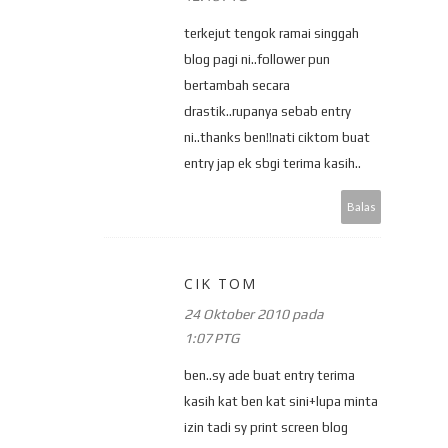
terkejut tengok ramai singgah
blog pagi ni..follower pun
bertambah secara
drastik..rupanya sebab entry
ni..thanks ben!!nati ciktom buat
entry jap ek sbgi terima kasih..
Balas
CIK TOM
24 Oktober 2010 pada
1:07 PTG
ben..sy ade buat entry terima
kasih kat ben kat sini+lupa minta
izin tadi sy print screen blog