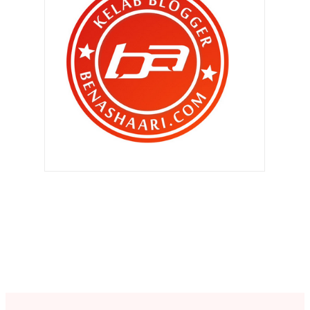
▼
Oktober 2010
(453)
Aku teringin jadi dia ...
Sampai bila bila takkan cukup ..
Cerita apa yang patut diceritakan di
dalam blog ?
Andaikata korang pengundi di DUN
GALAS..
Mengejar 100 ribu UV sebulan ...
Mereka ini beria ria sewaktu nak jer
... kan ?
Yess ... Dapat gak sebijik superbike !
Laporan Trafik Oktober 2010 aku
punya
Rancangan FAMILI SARJANA di Astro