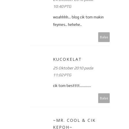
10:40 PTG
woahhhh... blog cik tom makin
feymes.. hehehe..
Balas
KUCOKELAT
25 Oktober 2010 pada
11:02 PTG
cik tom bestttt.............
Balas
~MR. COOL & CIK
KEPOH~