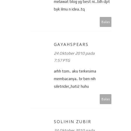
melawat blog yg best ni...blh dpt
byk ilmu n idea..tq
Balas
GAYAHSPEARS
24 Oktober 2010 pada
7:57 PTG
arhh tom.. aku terkesima
membacanya.. br ben nih
siletrider,,hati2 huhu
Balas
SOLIHIN ZUBIR
24 Oktober 2010 pada