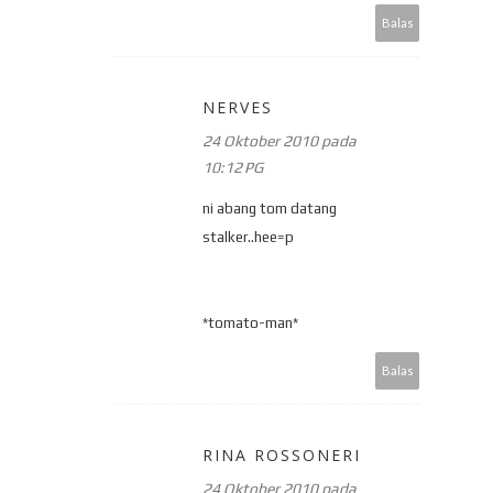
Balas
NERVES
24 Oktober 2010 pada
10:12 PG
ni abang tom datang
stalker..hee=p
*tomato-man*
Balas
RINA ROSSONERI
24 Oktober 2010 pada