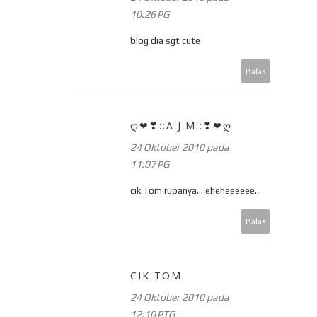
10:26 PG
blog dia sgt cute
Balas
Ღ❤❣::A.J.M::❣❤Ღ
24 Oktober 2010 pada
11:07 PG
cik Tom rupanya... eheheeeeee...
Balas
CIK TOM
24 Oktober 2010 pada
12:10 PTG