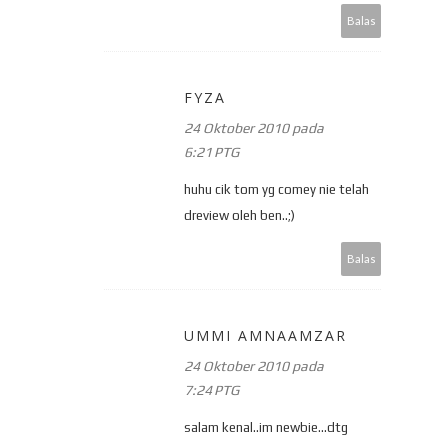
Balas
FYZA
24 Oktober 2010 pada
6:21 PTG
huhu cik tom yg comey nie telah
dreview oleh ben..;)
Balas
UMMI AMNAAMZAR
24 Oktober 2010 pada
7:24 PTG
salam kenal..im newbie...dtg