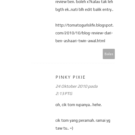
review ben. boleh x?kalau tak leh
bgth ek..nati blh edit balik entry..
http://tomatogurlslife.blogspot.
com/2010/10/blog-review-dari-
ben-ashaari-twin-awal.html
Balas
PINKY PIXIE
24 Oktober 2010 pada
2:13 PTG
oh, cik tom rupanya.. hehe.
cik tom yang peramah. ramai yg
taw tu.. =)