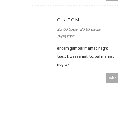
CIK TOM
25 Oktober 2010 pada
2:00 PTG
encem gambar mamat negro
tue... k zasss nak bc psl mamat
negro~
Balas