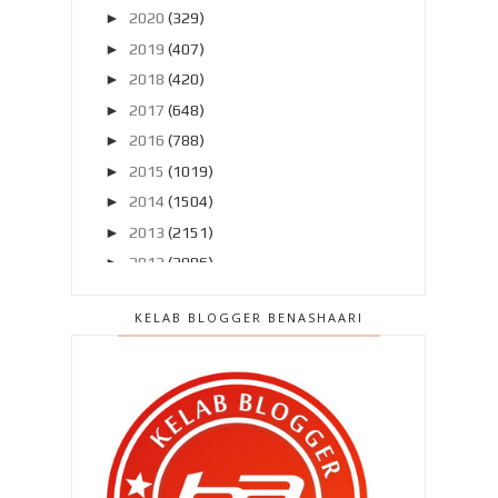
►
2020
(329)
►
2019
(407)
►
2018
(420)
►
2017
(648)
►
2016
(788)
►
2015
(1019)
►
2014
(1504)
►
2013
(2151)
►
2012
(2986)
►
2011
(4966)
KELAB BLOGGER BENASHAARI
▼
2010
(4406)
►
Disember 2010
(559)
►
November 2010
(502)
▼
Oktober 2010
(453)
Aku teringin jadi dia ...
Sampai bila bila takkan cukup ..