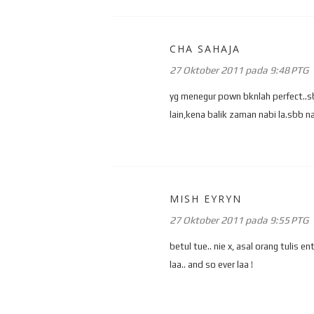
CHA SAHAJA
27 Oktober 2011 pada 9:48 PTG
yg menegur pown bknlah perfect..sbb
lain,kena balik zaman nabi la.sbb na
MISH EYRYN
27 Oktober 2011 pada 9:55 PTG
betul tue.. nie x, asal orang tulis
laa.. and so ever laa !