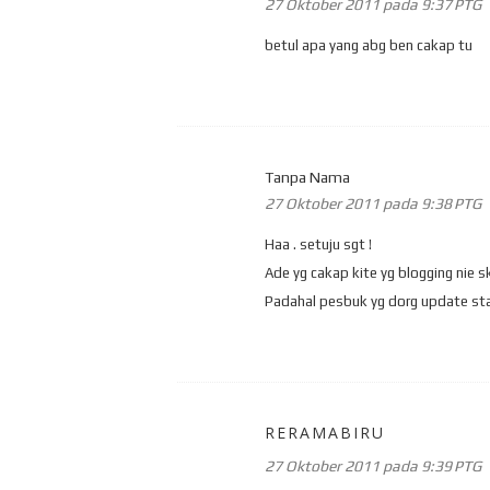
27 Oktober 2011 pada 9:37 PTG
betul apa yang abg ben cakap tu
Tanpa Nama
27 Oktober 2011 pada 9:38 PTG
Haa . setuju sgt !
Ade yg cakap kite yg blogging nie 
Padahal pesbuk yg dorg update sta
RERAMABIRU
27 Oktober 2011 pada 9:39 PTG