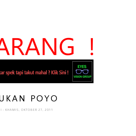
UKAN POYO
RI
- KHAMIS, OKTOBER 27, 2011