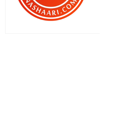
Jom Senyum | Sapa lagi cute
Jom Fikir |Seks di mana mana
tanpa kira tempat !
OK !! Kalau anak nakal , rotan dia !
Kalau ayah na...
Pendidikan bermula dari rumah …
kan ?
Jom Fikir | Patutlah mampu berdiri
tegak tanpa ber...
Jom Senyum | Jangan sesekali kasi
anak kita merajuk
Usap perut isteri
Susah ke nak kurus ?
Tidak menutup aurat punca