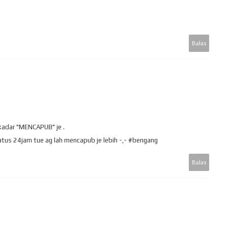
Balas
skadar "MENCAPUB" je .
tus 24jam tue ag lah mencapub je lebih -,- #bengang
Balas