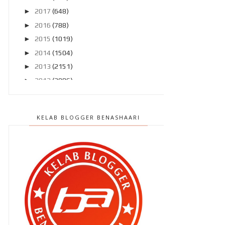
►
2017
(648)
►
2016
(788)
►
2015
(1019)
►
2014
(1504)
►
2013
(2151)
►
2012
(2986)
▼
2011
(4966)
►
Disember 2011
(303)
KELAB BLOGGER BENASHAARI
►
November 2011
(299)
▼
Oktober 2011
(418)
Jom Sengih | Gila gersang mamat
ni
BEN ASHAARI dan 5 Rakan Blogger
Kalau aku nak berblog sampai tua
??