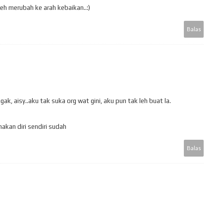
eh merubah ke arah kebaikan..:)
Balas
 gak, aisy..aku tak suka org wat gini, aku pun tak leh buat la.
akan diri sendiri sudah
Balas