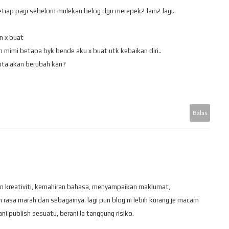
etiap pagi sebelom mulekan belog dgn merepek2 lain2 lagi..
n x buat
 mimi betapa byk bende aku x buat utk kebaikan diri..
ita akan berubah kan?
Balas
n kreativiti, kemahiran bahasa, menyampaikan maklumat,
asa marah dan sebagainya. lagi pun blog ni lebih kurang je macam
rani publish sesuatu, berani la tanggung risiko.