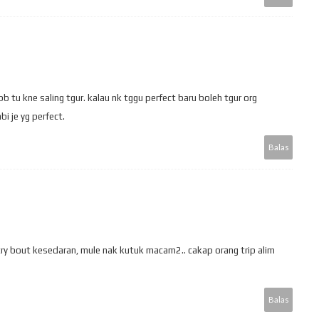
 tu kne saling tgur. kalau nk tggu perfect baru boleh tgur org
bi je yg perfect.
Balas
 entry bout kesedaran, mule nak kutuk macam2.. cakap orang trip alim
Balas