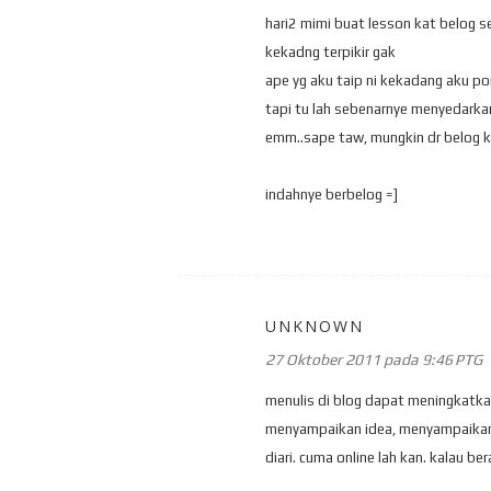
hari2 mimi buat lesson kat belog s
kekadng terpikir gak
ape yg aku taip ni kekadang aku po
tapi tu lah sebenarnye menyedarkan
emm..sape taw, mungkin dr belog k
indahnye berbelog =]
UNKNOWN
27 Oktober 2011 pada 9:46 PTG
menulis di blog dapat meningkatka
menyampaikan idea, menyampaikan r
diari. cuma online lah kan. kalau be