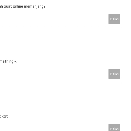
dah buat online memanjang?
Balas
omething =)
Balas
 kot !
Balas