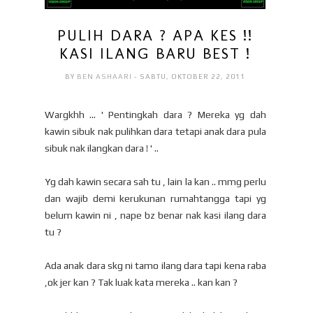
PULIH DARA ? APA KES !!
KASI ILANG BARU BEST !
BY
BEN ASHAARI
- SABTU, OKTOBER 22, 2011
Wargkhh ... ' Pentingkah dara ? Mereka yg dah
kawin sibuk nak pulihkan dara tetapi anak dara pula
sibuk nak ilangkan dara ! ' ..
Yg dah kawin secara sah tu , lain la kan .. mmg perlu
dan wajib demi kerukunan rumahtangga tapi yg
belum kawin ni , nape bz benar nak kasi ilang dara
tu ?
Ada anak dara skg ni tamo ilang dara tapi kena raba
,ok jer kan ? Tak luak kata mereka .. kan kan ?