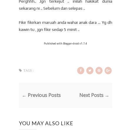
Perghhh.. Jgn terkejut .. inilah hakikat dunia
sekarang ni .. Sebelum dan selepas ..
Fikir fikirkan maruah anda wahai anak dara ... Yg dh
kawin tu , jgn fikir sedap 5 minit ..
Published with Blogger-droid v1.7.4
TAGS :
← Previous Posts
Next Posts →
YOU MAY ALSO LIKE