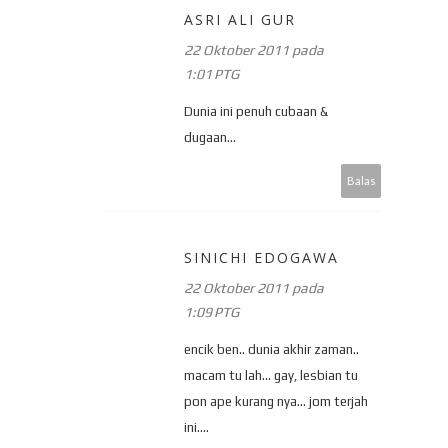
ASRI ALI GUR
22 Oktober 2011 pada
1:01 PTG
Dunia ini penuh cubaan &
dugaan...
Balas
SINICHI EDOGAWA
22 Oktober 2011 pada
1:09 PTG
encik ben.. dunia akhir zaman..
macam tu lah... gay, lesbian tu
pon ape kurang nya... jom terjah
ini....