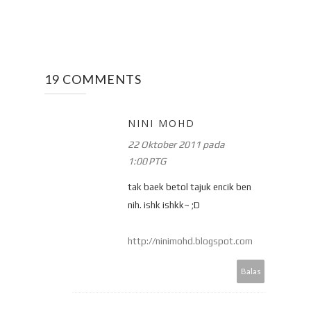
19 COMMENTS
NINI MOHD
22 Oktober 2011 pada
1:00 PTG
tak baek betol tajuk encik ben
nih. ishk ishkk~ ;D
http://ninimohd.blogspot.com
Balas