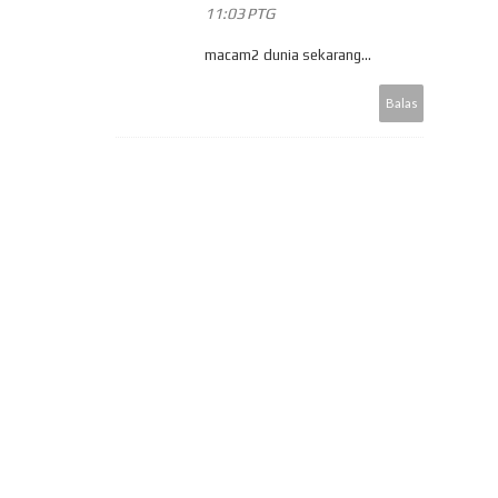
11:03 PTG
macam2 dunia sekarang...
Balas