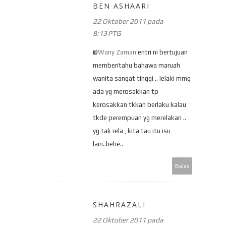
BEN ASHAARI
22 Oktober 2011 pada
8:13 PTG
@
Wany Zaman
entri ni bertujuan
memberitahu bahawa maruah
wanita sangat tinggi .. lelaki mmg
ada yg merosakkan tp
kerosakkan tkkan berlaku kalau
tkde perempuan yg merelakan ..
yg tak rela , kita tau itu isu
lain..hehe..
Balas
SHAHRAZALI
22 Oktober 2011 pada