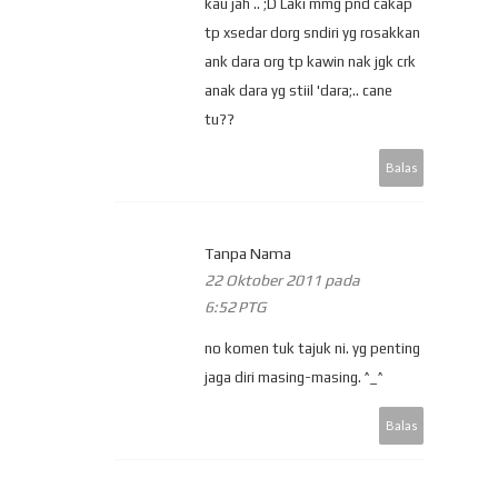
kau jah .. ;D Laki mmg pnd cakap
tp xsedar dorg sndiri yg rosakkan
ank dara org tp kawin nak jgk crk
anak dara yg stiil 'dara;.. cane
tu??
Balas
Tanpa Nama
22 Oktober 2011 pada
6:52 PTG
no komen tuk tajuk ni. yg penting
jaga diri masing-masing. ^_^
Balas