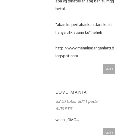
apa yg dikatakan abg ben tu mgg
betul..
"akan ku pertahankan dara ku ini
hanya utk suami ku" heheh
http://www.menulisdenganhati.b
logspot.com
Balas
LOVE MANIA
22 Oktober 2011 pada
4:00 PTG
wahh,,,OMG...
Balas