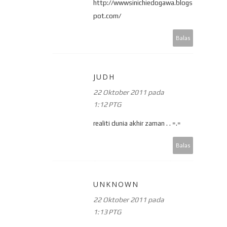
http://wwwsinichiedogawa.blogs
pot.com/
Balas
JUDH
22 Oktober 2011 pada
1:12 PTG
realiti dunia akhir zaman . . =.=
Balas
UNKNOWN
22 Oktober 2011 pada
1:13 PTG