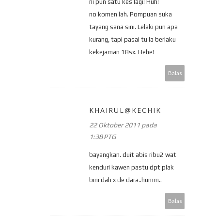
ni pun satu kes lagi! Huh!
no komen lah. Pompuan suka
tayang sana sini. Lelaki pun apa
kurang, tapi pasai tu la berlaku
kekejaman 18sx. Hehe!
Balas
KHAIRUL@KECHIK
22 Oktober 2011 pada
1:38 PTG
bayangkan. duit abis ribu2 wat
kenduri kawen pastu dpt plak
bini dah x de dara..humm..
Balas