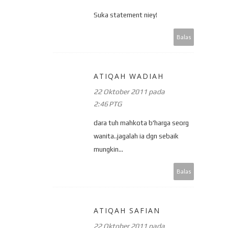
Suka statement niey!
Balas
ATIQAH WADIAH
22 Oktober 2011 pada
2:46 PTG
dara tuh mahkota b'harga seorg
wanita..jagalah ia dgn sebaik
mungkin...
Balas
ATIQAH SAFIAN
22 Oktober 2011 pada