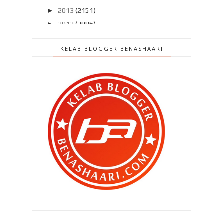
►
2013
(2151)
►
2012
(2986)
▼
2011
(4966)
KELAB BLOGGER BENASHAARI
►
Disember 2011
(303)
►
November 2011
(299)
▼
Oktober 2011
(418)
Jom Sengih | Gila gersang mamat ni
BEN ASHAARI dan 5 Rakan Blogger
Kalau aku nak berblog sampai tua ??
Jom Senyum | Sapa lagi cute
Jom Fikir |Seks di mana mana tanpa
kira tempat !
OK !! Kalau anak nakal , rotan dia !
Kalau ayah na...