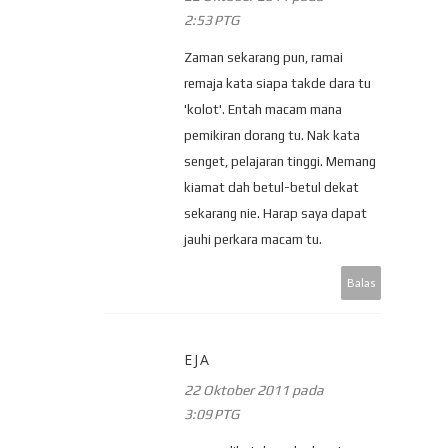
2:53 PTG
Zaman sekarang pun, ramai
remaja kata siapa takde dara tu
'kolot'. Entah macam mana
pemikiran dorang tu. Nak kata
senget, pelajaran tinggi. Memang
kiamat dah betul-betul dekat
sekarang nie. Harap saya dapat
jauhi perkara macam tu.
Balas
EJA
22 Oktober 2011 pada
3:09 PTG