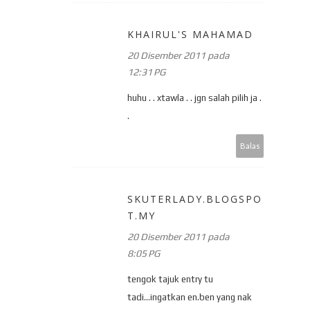
KHAIRUL'S MAHAMAD
20 Disember 2011 pada
12:31 PG
huhu . . xtawla . . jgn salah pilih ja .
.
Balas
SKUTERLADY.BLOGSPO
T.MY
20 Disember 2011 pada
8:05 PG
tengok tajuk entry tu
tadi...ingatkan en.ben yang nak