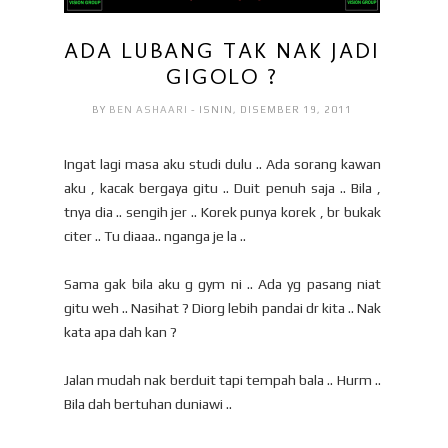
ADA LUBANG TAK NAK JADI
GIGOLO ?
BY
BEN ASHAARI
- ISNIN, DISEMBER 19, 2011
Ingat lagi masa aku studi dulu .. Ada sorang kawan
aku , kacak bergaya gitu .. Duit penuh saja .. Bila ,
tnya dia .. sengih jer .. Korek punya korek , br bukak
citer .. Tu diaaa.. nganga je la ..
Sama gak bila aku g gym ni .. Ada yg pasang niat
gitu weh .. Nasihat ? Diorg lebih pandai dr kita .. Nak
kata apa dah kan ?
Jalan mudah nak berduit tapi tempah bala .. Hurm ..
Bila dah bertuhan duniawi ..