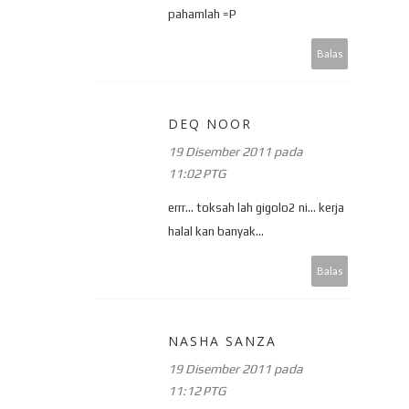
pahamlah =P
Balas
DEQ NOOR
19 Disember 2011 pada
11:02 PTG
errr... toksah lah gigolo2 ni... kerja
halal kan banyak...
Balas
NASHA SANZA
19 Disember 2011 pada
11:12 PTG