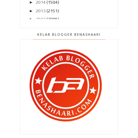
►
2014
(1504)
►
2013
(2151)
►
2012
(2986)
▼
2011
(4966)
KELAB BLOGGER BENASHAARI
▼
Disember 2011
(303)
Segmen 2011 ke 2012 : Sebelum
dan selepas !
Chef Wan tutup akaun FB ! Aku
sokong !!
Tom Cruise melepaskan watak hero
Ethan Hunt pada ...
10 blog terakhir 2011 Pilihan BEN
ASHAARI
Pagar makan padi ? Ada ke pagar yg
makan padi ? Sa...