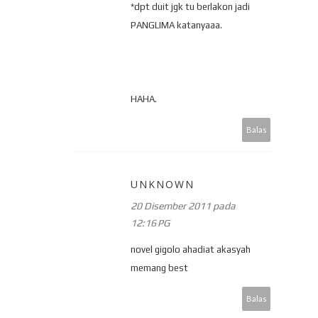
*dpt duit jgk tu berlakon jadi
PANGLIMA katanyaaa.
HAHA.
Balas
UNKNOWN
20 Disember 2011 pada
12:16 PG
novel gigolo ahadiat akasyah
memang best
Balas