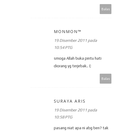
Balas
MONMON™
19 Disember 2011 pada
10:54 PTG
smoga Allah buka pintu hati
diorang yg terjebak.. (:
Balas
SURAYA ARIS
19 Disember 2011 pada
10:58 PTG
pasang niat apa ni abg ben? tak