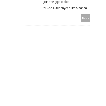
join the gigolo club
tu...he3...rupenyer bukan..hahaa
Balas