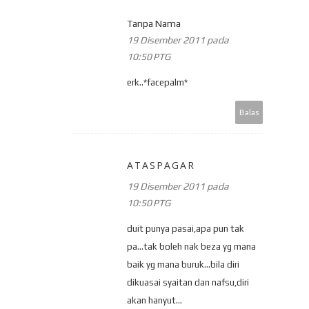
Tanpa Nama
19 Disember 2011 pada
10:50 PTG
erk..*facepalm*
Balas
ATASPAGAR
19 Disember 2011 pada
10:50 PTG
duit punya pasai,apa pun tak
pa...tak boleh nak beza yg mana
baik yg mana buruk...bila diri
dikuasai syaitan dan nafsu,diri
akan hanyut...