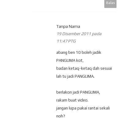
Balas
Tanpa Nama
19 Disember 2011 pada
11:47 PTG
abang ben 10 boleh jadik
PANGLIMA kot,
badan ketaq-ketaq dah sesuai
lah tu jadi PANGLIMA.
berlakon jadi PANGLIMA,
rakam buat video.
jangan lupa pakai rantai sekali
noh?