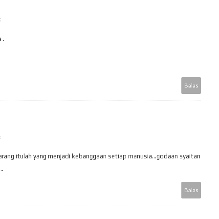
 .
Balas
larang itulah yang menjadi kebanggaan setiap manusia...godaan syaitan
..
Balas