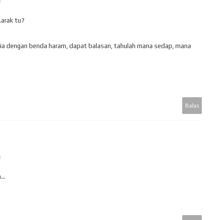
.arak tu?
nia dengan benda haram, dapat balasan, tahulah mana sedap, mana
Balas
..