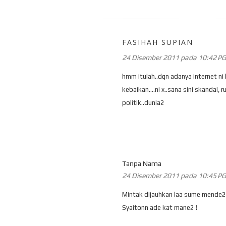
FASIHAH SUPIAN
24 Disember 2011 pada 10:42 PG
hmm itulah..dgn adanya internet ni 
kebaikan....ni x..sana sini skandal,
politik..dunia2
Tanpa Nama
24 Disember 2011 pada 10:45 PG
Mintak dijauhkan laa sume mende2 
Syaitonn ade kat mane2 !