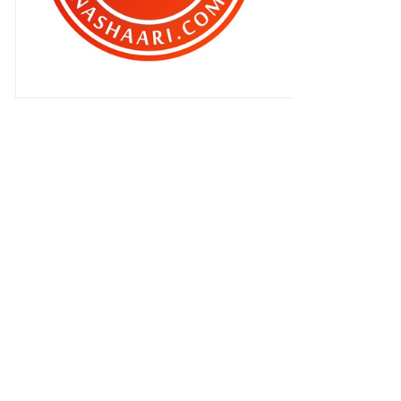
ASHAARI
Pagar makan padi ? Ada ke pagar
yg makan padi ? Sa...
Tarian tiang di Langkawi ? Biar
betul ?
Patut ramai gila bila sampai
Idaman Suri , Langkawi.
Aku ditangkap mencuri !
Curang 50 tahun yang lepas ,
tetap kena cerai !
Kad pengenalan ( Mykad ) pada
2012
OSBON buktikan rupa bukan
segalanya ! Tahniah !