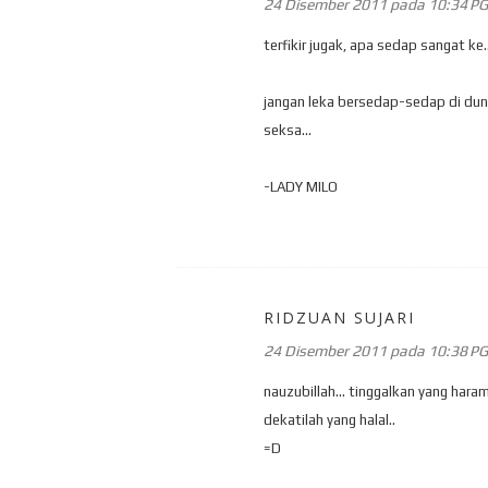
24 Disember 2011 pada 10:34 PG
terfikir jugak, apa sedap sangat ke.
jangan leka bersedap-sedap di du
seksa...
-LADY MILO
RIDZUAN SUJARI
24 Disember 2011 pada 10:38 PG
nauzubillah... tinggalkan yang haram.
dekatilah yang halal..
=D