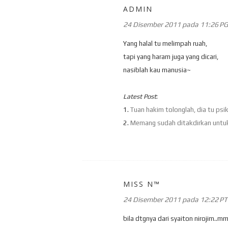
ADMIN
24 Disember 2011 pada 11:26 PG
Yang halal tu melimpah ruah,
tapi yang haram juga yang dicari,
nasiblah kau manusia~
Latest Post
:
1.
Tuan hakim tolonglah, dia tu psi
2.
Memang sudah ditakdirkan untu
MISS N™
24 Disember 2011 pada 12:22 P
bila dtgnya dari syaiton nirojim..