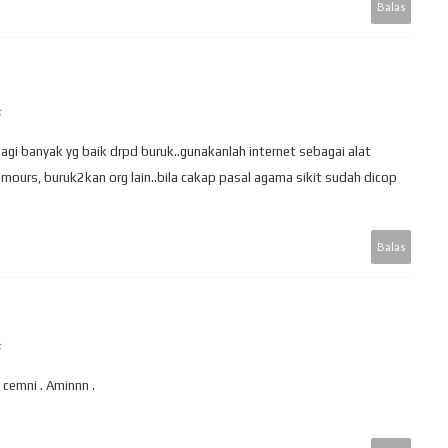
Balas
lagi banyak yg baik drpd buruk..gunakanlah internet sebagai alat
 rumours, buruk2kan org lain..bila cakap pasal agama sikit sudah dicop
Balas
cemni . Aminnn .