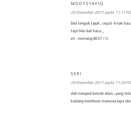
MDOTSYAFIQ
24 Disember 2011 pada 11:17 PG
bila tengok tajuk , cepat-II nak baca
tapi bila dah baca ,,
err , memang BEST ! ! (:
SERI
24 Disember 2011 pada 11:26 PG
dah menjadi lumrah alam...yang ter
kadang membuat manusia lupa diri.