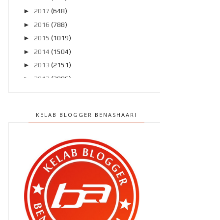
►
2017
(648)
►
2016
(788)
►
2015
(1019)
►
2014
(1504)
►
2013
(2151)
►
2012
(2986)
▼
2011
(4966)
▼
Disember 2011
(303)
KELAB BLOGGER BENASHAARI
Segmen 2011 ke 2012 : Sebelum
dan selepas !
Chef Wan tutup akaun FB ! Aku
sokong !!
Tom Cruise melepaskan watak
hero Ethan Hunt pada ...
10 blog terakhir 2011 Pilihan BEN