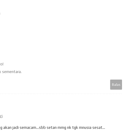
ko!
k sementara.
Balas
TG
mmg akan jadi semacam...sbb setan mmg nk tgk mnusia sesat...