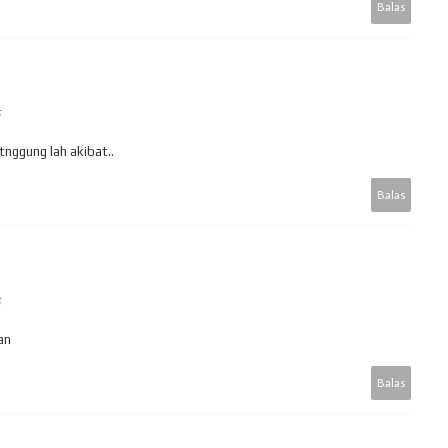
Balas
tnggung lah akibat..
Balas
an
Balas