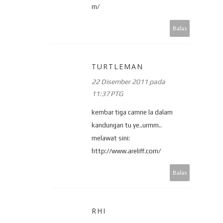
m/
Balas
TURTLEMAN
22 Disember 2011 pada
11:37 PTG
kembar tiga camne la dalam
kandungan tu ye..urmm..
melawat sini:
http://www.areliff.com/
Balas
RHI