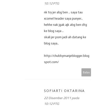
10:12 PTG
nk try jer abg ben .. saya tau
xcomel header saya punyer..
hehhe nak jgak ajk abg ben dtg
ke blog saya ..
skali jer pom jadi ah datang ke
blog saya..
http://chubbymanjeblogger.blog
spot.com/
Balas
SOFIARTI OKTARINA
22 Disember 2011 pada
10:12 PTG