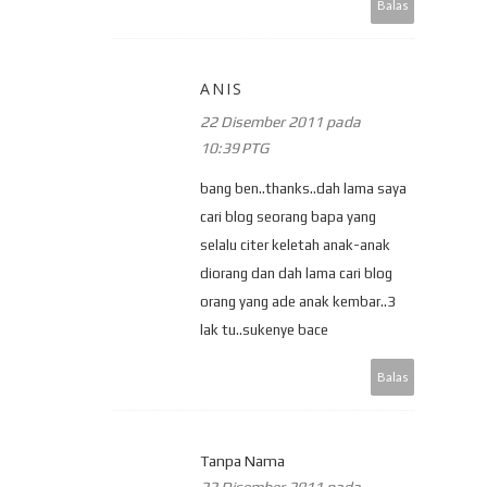
Balas
ANIS
22 Disember 2011 pada
10:39 PTG
bang ben..thanks..dah lama saya
cari blog seorang bapa yang
selalu citer keletah anak-anak
diorang dan dah lama cari blog
orang yang ade anak kembar..3
lak tu..sukenye bace
Balas
Tanpa Nama
22 Disember 2011 pada