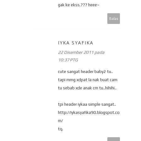
gak ke ekss.??? heee~
Balas
IYKA SYAFIKA
22 Disember 2011 pada
10:37 PTG
cute sangat header baby2 tu..
tapi mmg xdpat la nak buat cam
tu sebab xde anak cm tu..hihihi..
tpi header iykaa simple sangat..
http://iykasyafika90.blogspot.co
m/
tq.