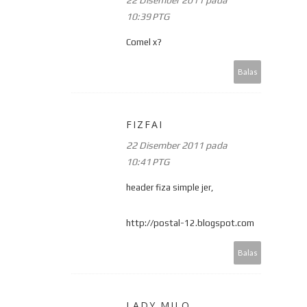
10:39 PTG
Comel x?
Balas
FIZFAI
22 Disember 2011 pada
10:41 PTG
header fiza simple jer,
http://postal-12.blogspot.com
Balas
LADY MILO