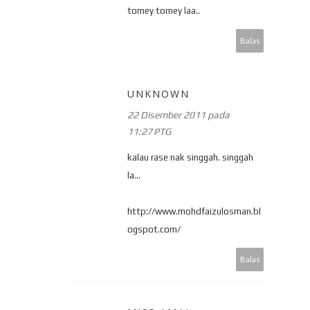
tomey tomey laa..
Balas
UNKNOWN
22 Disember 2011 pada
11:27 PTG
kalau rase nak singgah. singgah
la...
http://www.mohdfaizulosman.bl
ogspot.com/
Balas