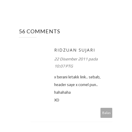
56 COMMENTS
RIDZUAN SUJARI
22 Disember 2011 pada
10:07 PTG
x berani letakk link.. sebab,
header saye x comel pun..
hahahaha
XD
Balas