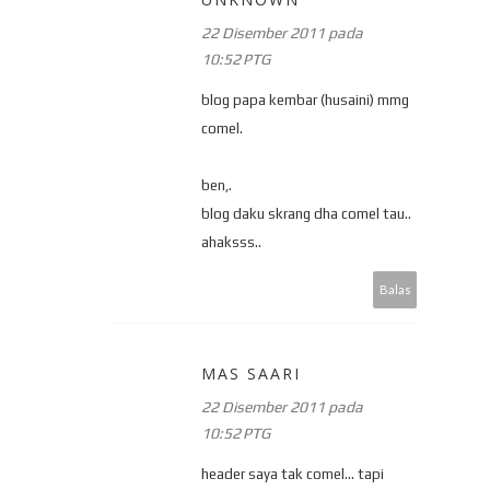
22 Disember 2011 pada
10:52 PTG
blog papa kembar (husaini) mmg
comel.
ben,.
blog daku skrang dha comel tau..
ahaksss..
Balas
MAS SAARI
22 Disember 2011 pada
10:52 PTG
header saya tak comel... tapi