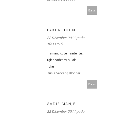
Balas
FAKHRUDDIN
22 Disember 2011 pada
10:11 PTG
memang cute header tu...
tgk header sy pulak~~
hehe
Dunia Seorang Blogger
Balas
GADIS MANJE
22 Disember 2011 pada