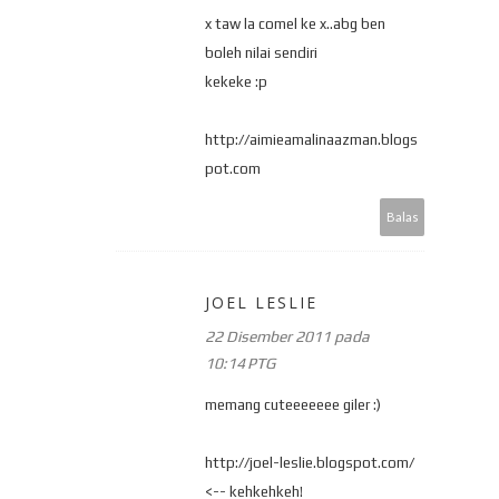
x taw la comel ke x..abg ben
boleh nilai sendiri
kekeke :p
http://aimieamalinaazman.blogs
pot.com
Balas
JOEL LESLIE
22 Disember 2011 pada
10:14 PTG
memang cuteeeeeee giler :)
http://joel-leslie.blogspot.com/
<-- kehkehkeh!