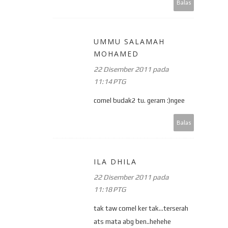
Balas
UMMU SALAMAH
MOHAMED
22 Disember 2011 pada
11:14 PTG
comel budak2 tu. geram :)ngee
Balas
ILA DHILA
22 Disember 2011 pada
11:18 PTG
tak taw comel ker tak...terserah
ats mata abg ben..hehehe