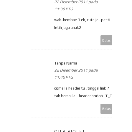
22 Disember 2011 pada
11:39 PTG
wah..kembae 3 ek, cute je...pasti
letih jaga anak2
Balas
Tanpa Nama
22 Disember 2011 pada
11:40 PTG
comella header tu , tinggal link ?
tak berani la .. header hodoh . T_T
Balas
QILA VIOLET