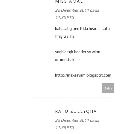
MISS AMAL
22 Disember 2011 pada
11:30 PTG
haha..abg ben ltkla header satu
fmly trs..he.
snghla tgk header sy wlpn
xcomel.hakhak
http://maxsayam.blogspot.com
Balas
RATU ZULEYQHA
22 Disember 2011 pada
11:35 PTG