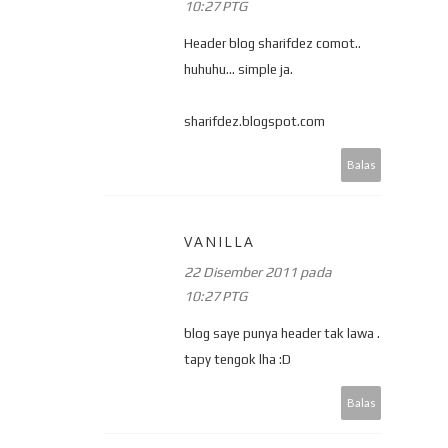
10:27 PTG
Header blog sharifdez comot..
huhuhu... simple ja.
sharifdez.blogspot.com
Balas
VANILLA
22 Disember 2011 pada
10:27 PTG
blog saye punya header tak lawa .
tapy tengok lha :D
Balas