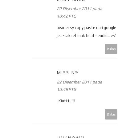
22 Disember 2011 pada
10:42 PTG
header sy copy paste dari google
je.. -tak reti nak buat sendiri... :-/
Balas
MISS N™
22 Disember 2011 pada
10:49 PTG
: Kiuttt...!!!
Balas
UNKNOWN