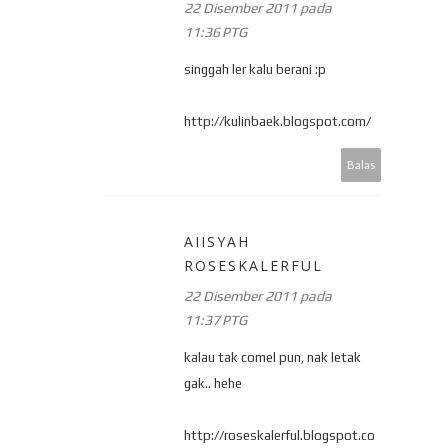
22 Disember 2011 pada
11:36 PTG
singgah ler kalu berani :p
http://kulinbaek.blogspot.com/
Balas
AIISYAH
ROSESKALERFUL
22 Disember 2011 pada
11:37 PTG
kalau tak comel pun, nak letak
gak.. hehe
http://roseskalerful.blogspot.co