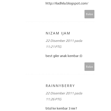
http://iladhila.blogspot.com/
Balas
NIZAM IJAM
22 Disember 2011 pada
11:21 PTG
best giler anak kembar :D
Balas
RAINNYBERRY
22 Disember 2011 pada
11:26 PTG
btol ke kembar 3 nie?