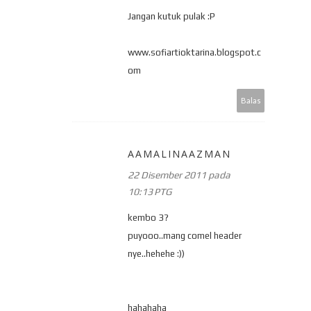
Jangan kutuk pulak :P
www.sofiartioktarina.blogspot.c
om
Balas
AAMALINAAZMAN
22 Disember 2011 pada
10:13 PTG
kembo 3?
puyooo..mang comel header
nye..hehehe :))
hahahaha