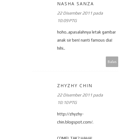
NASHA SANZA
22 Disember 2011 pada
10:09 PTG
hoho..apasalahnya letak gambar
anak sir ben! nanti famous dia!
hihi..
Balas
ZHYZHY CHIN
22 Disember 2011 pada
10:10 PTG
http://zhyzhy-
chin.blogspot.com/.
COMEL TAK? HAHA!