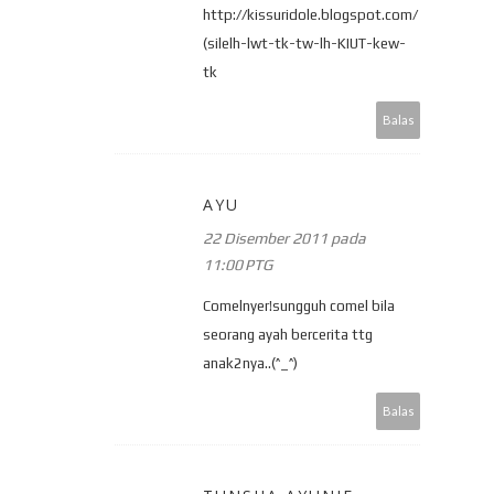
http://kissuridole.blogspot.com/
(silelh-lwt-tk-tw-lh-KIUT-kew-
tk
Balas
AYU
22 Disember 2011 pada
11:00 PTG
Comelnyer!sungguh comel bila
seorang ayah bercerita ttg
anak2nya..(^_^)
Balas