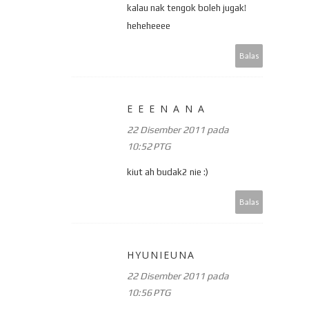
kalau nak tengok boleh jugak!
heheheeee
Balas
E E E N A N A
22 Disember 2011 pada
10:52 PTG
kiut ah budak2 nie :)
Balas
HYUNIEUNA
22 Disember 2011 pada
10:56 PTG