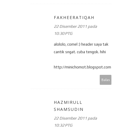
FAKHEERATIQAH
22 Disember 2011 pada
10:30 PTG
alololo, comel :) header saya tak
cantik sngat. cuba tengok. hihi
http://minichomot.blogspot.com
Balas
HAZMIRULL
SHAMSUDIN
22 Disember 2011 pada
10:32 PTG