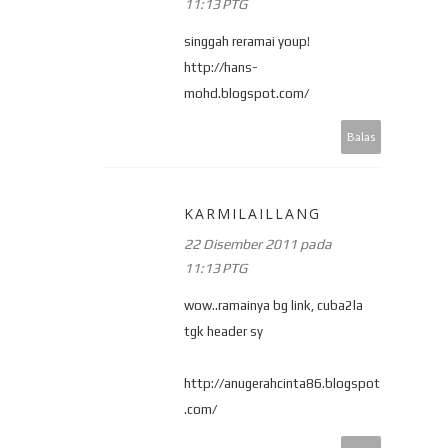
11:13 PTG
singgah reramai youp!
http://hans-
mohd.blogspot.com/
Balas
KARMILAILLANG
22 Disember 2011 pada
11:13 PTG
wow..ramainya bg link, cuba2la
tgk header sy
http://anugerahcinta86.blogspot
.com/