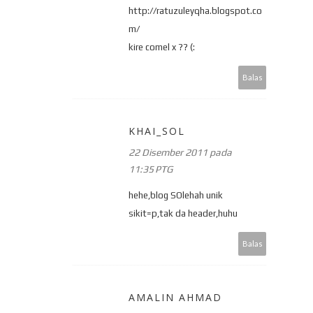
http://ratuzuleyqha.blogspot.co
m/
kire comel x ?? (:
Balas
KHAI_SOL
22 Disember 2011 pada
11:35 PTG
hehe,blog SOlehah unik
sikit=p,tak da header,huhu
Balas
AMALIN AHMAD