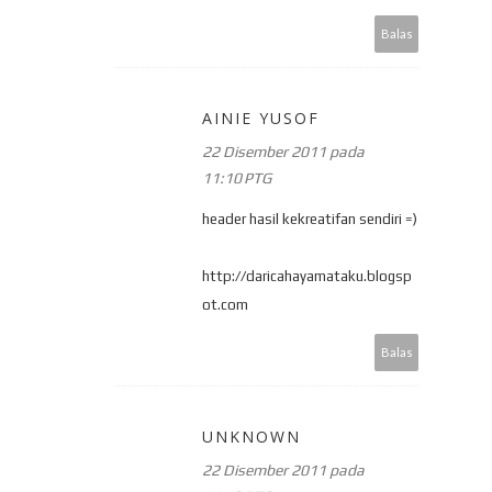
Balas
AINIE YUSOF
22 Disember 2011 pada
11:10 PTG
header hasil kekreatifan sendiri =)
http://daricahayamataku.blogsp
ot.com
Balas
UNKNOWN
22 Disember 2011 pada