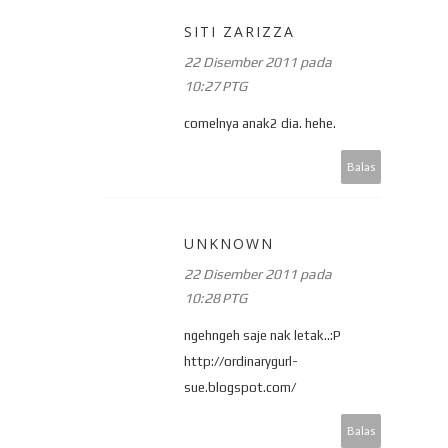
SITI ZARIZZA
22 Disember 2011 pada
10:27 PTG
comelnya anak2 dia. hehe.
Balas
UNKNOWN
22 Disember 2011 pada
10:28 PTG
ngehngeh saje nak letak..:P
http://ordinarygurl-
sue.blogspot.com/
Balas