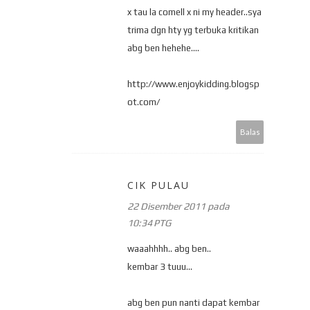
x tau la comell x ni my header..sya
trima dgn hty yg terbuka kritikan
abg ben hehehe....
http://www.enjoykidding.blogsp
ot.com/
Balas
CIK PULAU
22 Disember 2011 pada
10:34 PTG
waaahhhh.. abg ben..
kembar 3 tuuu...
abg ben pun nanti dapat kembar