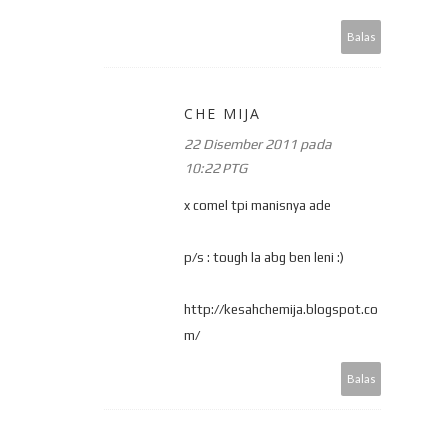
Balas
CHE MIJA
22 Disember 2011 pada
10:22 PTG
x comel tpi manisnya ade
p/s : tough la abg ben leni :)
http://kesahchemija.blogspot.co
m/
Balas