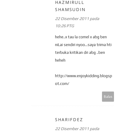
HAZMIRULL
SHAMSUDIN
22 Disember 2011 pada
10:26 PTG
hehe..x tau la comel x abg ben
niLai sendiri nyoo...saya trima hti
terbuka kritikan dri abg ..ben
heheh
http://www.enjoykidding.blogsp
ot.com/
Balas
SHARIFDEZ
22 Disember 2011 pada