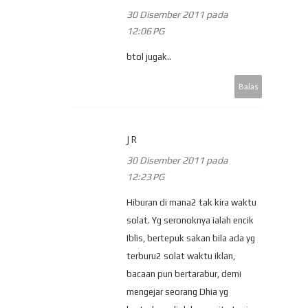
30 Disember 2011 pada
12:06 PG
btol jugak..
Balas
JR
30 Disember 2011 pada
12:23 PG
Hiburan di mana2 tak kira waktu
solat. Yg seronoknya ialah encik
Iblis, bertepuk sakan bila ada yg
terburu2 solat waktu iklan,
bacaan pun bertarabur, demi
mengejar seorang Dhia yg