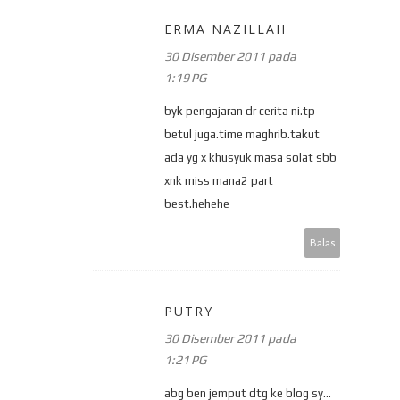
ERMA NAZILLAH
30 Disember 2011 pada
1:19 PG
byk pengajaran dr cerita ni.tp
betul juga.time maghrib.takut
ada yg x khusyuk masa solat sbb
xnk miss mana2 part
best.hehehe
Balas
PUTRY
30 Disember 2011 pada
1:21 PG
abg ben jemput dtg ke blog sy...