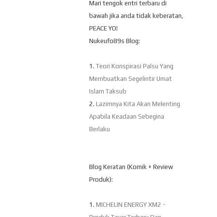
Mari tengok entri terbaru di
bawah jika anda tidak keberatan,
PEACE YO!
Nukeufo89s Blog:
1.
Teori Konspirasi Palsu Yang
Membuatkan Segelintir Umat
Islam Taksub
2.
Lazimnya Kita Akan Melenting
Apabila Keadaan Sebegina
Berlaku
Blog Keratan (Komik + Review
Produk):
1.
MICHELIN ENERGY XM2 -