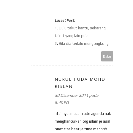
Latest Post
:
1.
Dulu takut hantu, sekarang
takut yang lain pula.
2.
Bila dia terlalu mengongkong.
Balas
NURUL HUDA MOHD
RISLAN
30 Disember 2011 pada
8:40 PG
ntahnye..macam ade agenda nak
menghancurkan org islam je asal
buat cite best je time maghrib.