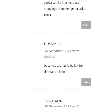
cerita tuh.tp thanks pasal
mengingatkan mengenai solat
tuh :D
Balas
ILHAM11
30 Disember 2011 pada
9:57 PG
betul-betul..nasib baik x tgk
drama tuh,hehe
Balas
Tanpa Nama
30 Disember 2011 pada