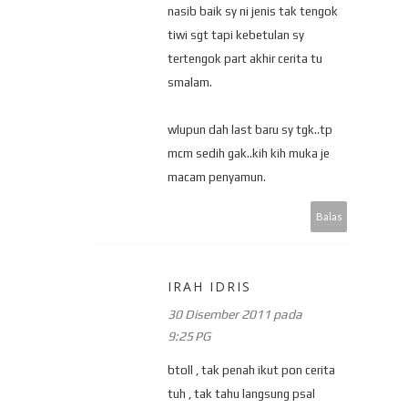
nasib baik sy ni jenis tak tengok
tiwi sgt tapi kebetulan sy
tertengok part akhir cerita tu
smalam.
wlupun dah last baru sy tgk..tp
mcm sedih gak..kih kih muka je
macam penyamun.
Balas
IRAH IDRIS
30 Disember 2011 pada
9:25 PG
btoll , tak penah ikut pon cerita
tuh , tak tahu langsung psal