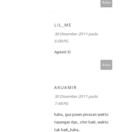
Balas
LIL_ME
30 Disember 2011 pada
6:08 PG
Agreed :D
Balas
AKUAMIR
30 Disember 2011 pada
7:48 PG
haha,, gua pown perasan waktu
tayangan dye,, citer baik, waktu
tak baik,,haha..