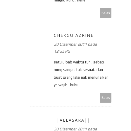
magrib kul 8.. hehe
Balas
CHEKGU AZRINE
30 Disember 2011 pada
12:35 PG
setuju bab waktu tuh.. sebab
mmg sangat tak sesuai.. dan
buat orang lalai nak menunaikan
yg wajib.. huhu
Balas
||ALEASARA||
30 Disember 2011 pada