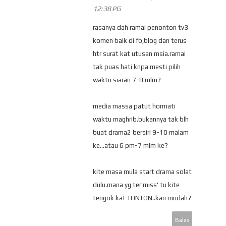
12:38 PG
rasanya dah ramai penonton tv3
komen baik di fb,blog dan terus
htr surat kat utusan msia.ramai
tak puas hati knpa mesti pilih
waktu siaran 7-8 mlm?
media massa patut hormati
waktu maghrib.bukannya tak blh
buat drama2 bersiri 9-10 malam
ke...atau 6 pm-7 mlm ke?
kite masa mula start drama solat
dulu.mana yg ter'miss' tu kite
tengok kat TONTON..kan mudah?
Balas