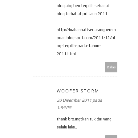
blog abg ben terpilih sebagai
blog terhabat pd taun 2011
http://luahanhatiseoarangperem
puan.blogspot.com/2011/12/bl
og-terpilih-pada-tahun-
2011.html
Balas
WOOFER STORM
30 Disember 2011 pada
1:59 PG
thank bro.ingtkan tuk diri yang
selalu lalai..