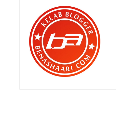
Segmen 2011 ke 2012 : Sebelum
dan selepas !
Chef Wan tutup akaun FB ! Aku
sokong !!
Tom Cruise melepaskan watak hero
Ethan Hunt pada ...
10 blog terakhir 2011 Pilihan BEN
ASHAARI
Pagar makan padi ? Ada ke pagar yg
makan padi ? Sa...
Tarian tiang di Langkawi ? Biar betul
?
Patut ramai gila bila sampai Idaman
Suri , Langkawi.
Aku ditangkap mencuri !