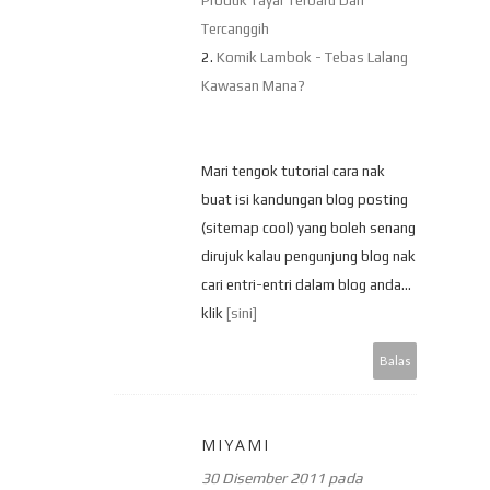
Produk Tayar Terbaru Dan
Tercanggih
2.
Komik Lambok - Tebas Lalang
Kawasan Mana?
Mari tengok tutorial cara nak
buat isi kandungan blog posting
(sitemap cool) yang boleh senang
dirujuk kalau pengunjung blog nak
cari entri-entri dalam blog anda...
klik
[sini]
Balas
MIYAMI
30 Disember 2011 pada