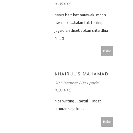
1:09 PTG
nasib bait kat sarawak..mgrib
awal sikit...kalau tak terduga
jugak lah disebabkan crita dhia
ni.... :)
Balas
KHAIRUL'S MAHAMAD
30 Disember 2011 pada
1:37 PTG
nice writing . . betul . . ingat
hiburan saja kn . .
Balas