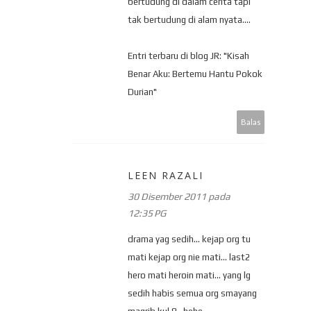
bertudung di dalam cerita tapi
tak bertudung di alam nyata....
Entri terbaru di blog JR: "Kisah
Benar Aku: Bertemu Hantu Pokok
Durian"
Balas
LEEN RAZALI
30 Disember 2011 pada
12:35 PG
drama yag sedih... kejap org tu
mati kejap org nie mati... last2
hero mati heroin mati... yang lg
sedih habis semua org smayang