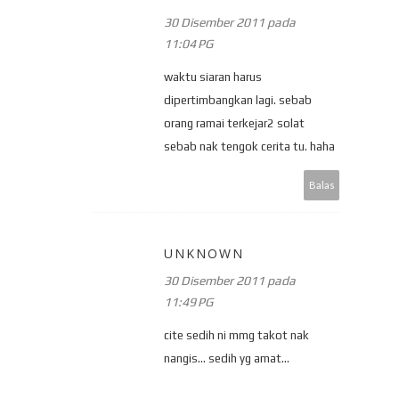
30 Disember 2011 pada
11:04 PG
waktu siaran harus
dipertimbangkan lagi. sebab
orang ramai terkejar2 solat
sebab nak tengok cerita tu. haha
Balas
UNKNOWN
30 Disember 2011 pada
11:49 PG
cite sedih ni mmg takot nak
nangis... sedih yg amat...