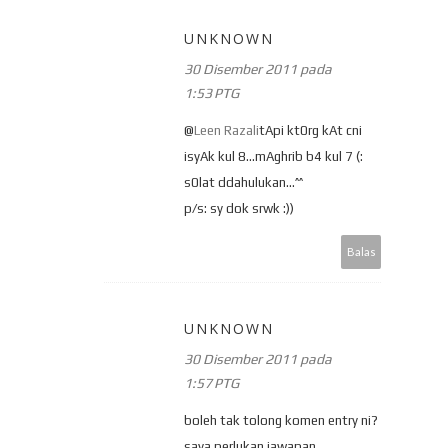
UNKNOWN
30 Disember 2011 pada
1:53 PTG
@
Leen Razali
tApi kt0rg kAt cni
isyAk kul 8...mAghrib b4 kul 7 (:
s0lat ddahulukan...^^
p/s: sy dok srwk :))
Balas
UNKNOWN
30 Disember 2011 pada
1:57 PTG
boleh tak tolong komen entry ni?
saya perlukan jawapan.