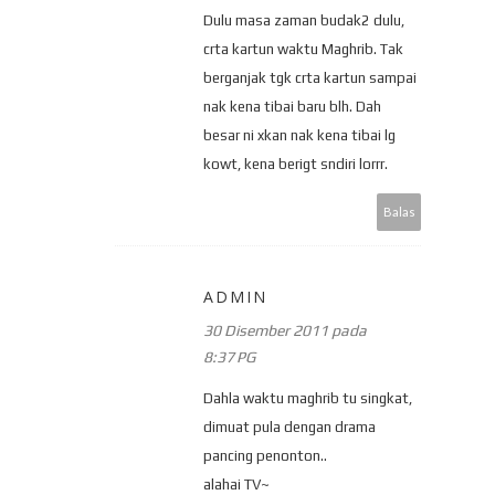
Dulu masa zaman budak2 dulu,
crta kartun waktu Maghrib. Tak
berganjak tgk crta kartun sampai
nak kena tibai baru blh. Dah
besar ni xkan nak kena tibai lg
kowt, kena berigt sndiri lorrr.
Balas
ADMIN
30 Disember 2011 pada
8:37 PG
Dahla waktu maghrib tu singkat,
dimuat pula dengan drama
pancing penonton..
alahai TV~