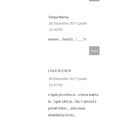
Tanpa Nama
30 Disember 2011 pada
12:46 PG
emmm.... betul3....^___^V
Balas
UNKNOWN
30 Disember 2011 pada
12:47 PG
x tgok pn cerita ni... x kena waktu
la... tgok sikit je... klu 1 episod x
penah habis.... ada mase
downlod je la nti...