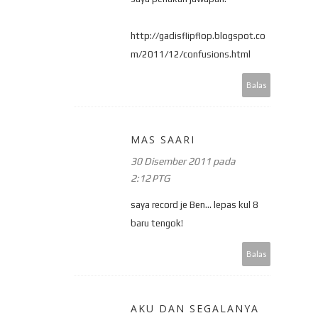
http://gadisflipflop.blogspot.co
m/2011/12/confusions.html
Balas
MAS SAARI
30 Disember 2011 pada
2:12 PTG
saya record je Ben... lepas kul 8
baru tengok!
Balas
AKU DAN SEGALANYA