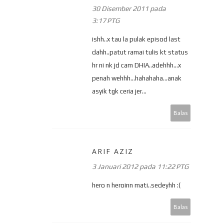
30 Disember 2011 pada
3:17 PTG
ishh..x tau la pulak episod last
dahh..patut ramai tulis kt status
hr ni nk jd cam DHIA..adehhh...x
penah wehhh...hahahaha...anak
asyik tgk ceria jer...
Balas
ARIF AZIZ
3 Januari 2012 pada 11:22 PTG
hero n heroinn mati..sedeyhh :(
Balas