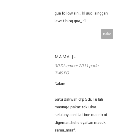
gua follow sini,, kl sudi singgah
lawat blog gua,, :D
Balas
MAMA JU
30 Disember 2011 pada
7:49 PG
Salam
Satu dakwah drp Sdr. Tu lah
masing2 pakat tgk Dhia.
selalunya cerita time magrib ni
digemari..hehe syaitan masuk
sama..maaf.