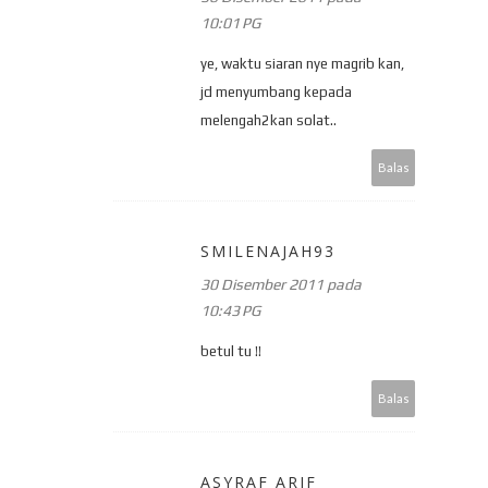
10:01 PG
ye, waktu siaran nye magrib kan,
jd menyumbang kepada
melengah2kan solat..
Balas
SMILENAJAH93
30 Disember 2011 pada
10:43 PG
betul tu !!
Balas
ASYRAF ARIF