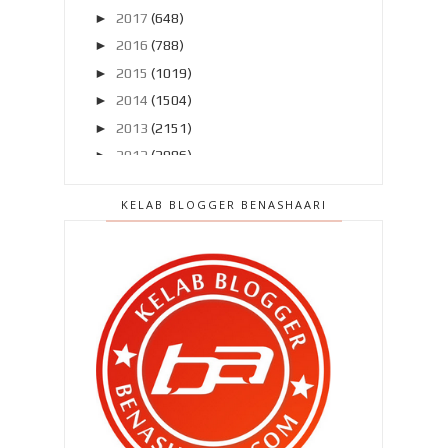
►
2017
(648)
►
2016
(788)
►
2015
(1019)
►
2014
(1504)
►
2013
(2151)
►
2012
(2986)
▼
2011
(4966)
KELAB BLOGGER BENASHAARI
▼
Disember 2011
(303)
Segmen 2011 ke 2012 : Sebelum
dan selepas !
Chef Wan tutup akaun FB ! Aku
sokong !!
Tom Cruise melepaskan watak hero
Ethan Hunt pada ...
10 blog terakhir 2011 Pilihan BEN
ASHAARI