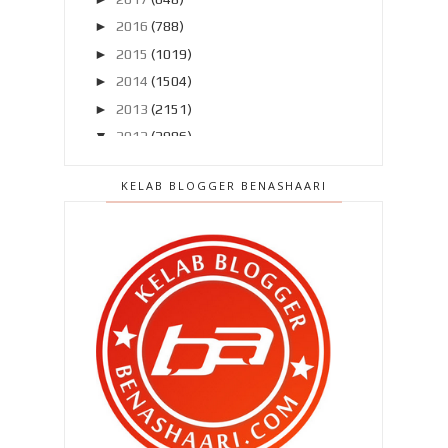
►
2016
(788)
►
2015
(1019)
►
2014
(1504)
►
2013
(2151)
▼
2012
(2986)
►
Disember 2012
(194)
KELAB BLOGGER BENASHAARI
►
November 2012
(211)
►
Oktober 2012
(285)
►
September 2012
(260)
►
Ogos 2012
(210)
►
Julai 2012
(239)
►
Jun 2012
(220)
►
Mei 2012
(281)
►
April 2012
(240)
►
Mac 2012
(299)
►
Februari 2012
(283)