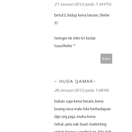
27 Januari 2012 pada 7:34 PTG
betul3..hidup kena berani..!!hehe
:D
teringin nk mkn kt kedai
tuuu!!hehe ^^
Balas
~ HUDA QAMAR~
28 Januari 2012 pada 1:08 PG
bukan saja kena berani..kena
buang rasa malu bila berhadapan
dgn org juga..muka kena
tebal..yela nak buat marketing
untuk bisnes sendiri kan..bila dah