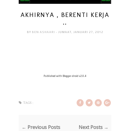
AKHIRNYA , BERENTI KERJA
..
BY
BEN ASHAARI
- JUMAAT, JANUARI 27, 2012
Published with Blogger-droid v2.0.4
TAGS :
← Previous Posts
Next Posts →