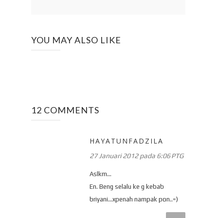
YOU MAY ALSO LIKE
12 COMMENTS
HAYATUNFADZILA
27 Januari 2012 pada 6:06 PTG
Aslkm...
En. Beng selalu ke g kebab
briyani...xpenah nampak pon..=)