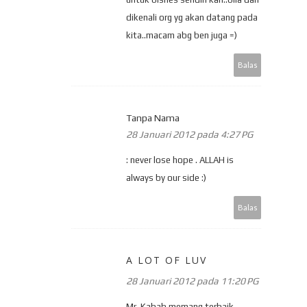
dikenali org yg akan datang pada
kita..macam abg ben juga =)
Balas
Tanpa Nama
28 Januari 2012 pada 4:27 PG
: never lose hope . ALLAH is
always by our side :)
Balas
A LOT OF LUV
28 Januari 2012 pada 11:20 PG
Mr. Kabab memang terbaik..