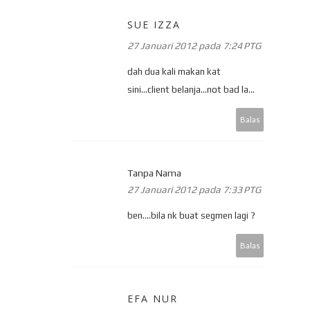
SUE IZZA
27 Januari 2012 pada 7:24 PTG
dah dua kali makan kat
sini...client belanja...not bad la...
Balas
Tanpa Nama
27 Januari 2012 pada 7:33 PTG
ben....bila nk buat segmen lagi ?
Balas
EFA NUR