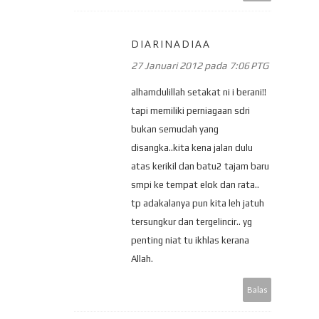
DIARINADIAA
27 Januari 2012 pada 7:06 PTG
alhamdulillah setakat ni i berani!!
tapi memiliki perniagaan sdri
bukan semudah yang
disangka..kita kena jalan dulu
atas kerikil dan batu2 tajam baru
smpi ke tempat elok dan rata..
tp adakalanya pun kita leh jatuh
tersungkur dan tergelincir.. yg
penting niat tu ikhlas kerana
Allah.
Balas