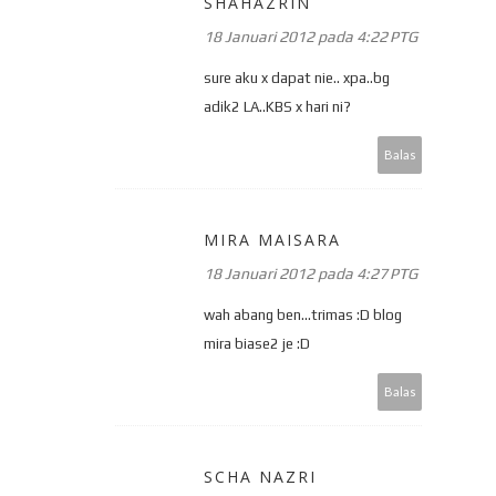
SHAHAZRIN
18 Januari 2012 pada 4:22 PTG
sure aku x dapat nie.. xpa..bg
adik2 LA..KBS x hari ni?
Balas
MIRA MAISARA
18 Januari 2012 pada 4:27 PTG
wah abang ben...trimas :D blog
mira biase2 je :D
Balas
SCHA NAZRI