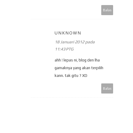
Balas
UNKNOWN
18 Januari 2012 pada
11:43 PTG
ahh ! lepas ni, blog den lha
gamaknya yang akan terpilih
kann. tak gitu ? XD
Balas