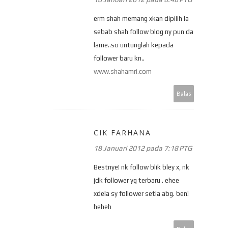
erm shah memang xkan dipilih la
sebab shah follow blog ny pun da
lame..so untunglah kepada
follower baru kn..
www.shahamri.com
Balas
CIK FARHANA
18 Januari 2012 pada 7:18 PTG
Bestnye! nk follow blik bley x, nk
jdk follower yg terbaru . ehee
xdela sy follower setia abg. ben!
heheh