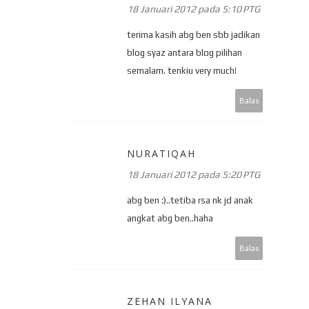
18 Januari 2012 pada 5:10 PTG
terima kasih abg ben sbb jadikan
blog syaz antara blog pilihan
semalam. tenkiu very much!
Balas
NURATIQAH
18 Januari 2012 pada 5:20 PTG
abg ben :)..tetiba rsa nk jd anak
angkat abg ben..haha
Balas
ZEHAN ILYANA