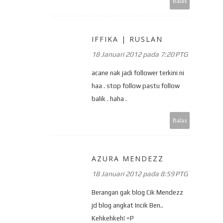
Balas
IFFIKA | RUSLAN
18 Januari 2012 pada 7:20 PTG
acane nak jadi follower terkini ni
haa . stop follow pastu follow
balik . haha .
Balas
AZURA MENDEZZ
18 Januari 2012 pada 8:59 PTG
Berangan gak blog Cik Mendezz
jd blog angkat Incik Ben..
Kehkehkeh! =P