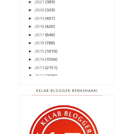
►
2021
(389)
►
2020
(329)
►
2019
(407)
►
2018
(420)
►
2017
(648)
►
2016
(788)
►
2015
(1019)
►
2014
(1504)
►
2013
(2151)
▼
2012
(2986)
►
Disember 2012
(194)
KELAB BLOGGER BENASHAARI
►
November 2012
(211)
►
Oktober 2012
(285)
►
September 2012
(260)
►
Ogos 2012
(210)
►
Julai 2012
(239)
►
Jun 2012
(220)