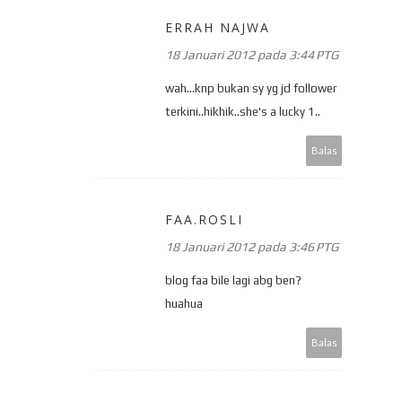
ERRAH NAJWA
18 Januari 2012 pada 3:44 PTG
wah...knp bukan sy yg jd follower
terkini..hikhik..she's a lucky 1..
Balas
FAA.ROSLI
18 Januari 2012 pada 3:46 PTG
blog faa bile lagi abg ben?
huahua
Balas