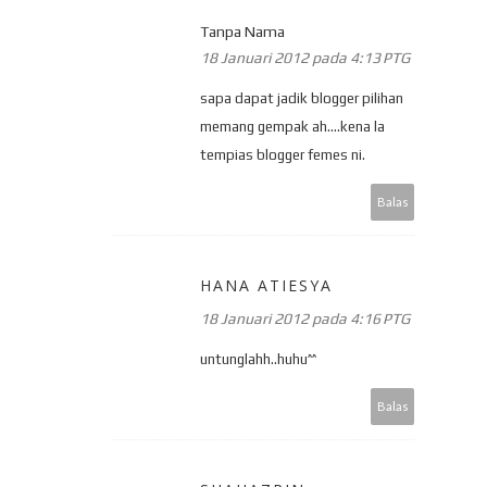
Tanpa Nama
18 Januari 2012 pada 4:13 PTG
sapa dapat jadik blogger pilihan
memang gempak ah....kena la
tempias blogger femes ni.
Balas
HANA ATIESYA
18 Januari 2012 pada 4:16 PTG
untunglahh..huhu^^
Balas