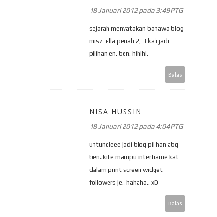
18 Januari 2012 pada 3:49 PTG
sejarah menyatakan bahawa blog
misz-ella penah 2, 3 kali jadi
pilihan en. ben. hihihi.
Balas
NISA HUSSIN
18 Januari 2012 pada 4:04 PTG
untungleee jadi blog pilihan abg
ben..kite mampu interframe kat
dalam print screen widget
followers je.. hahaha.. xD
Balas