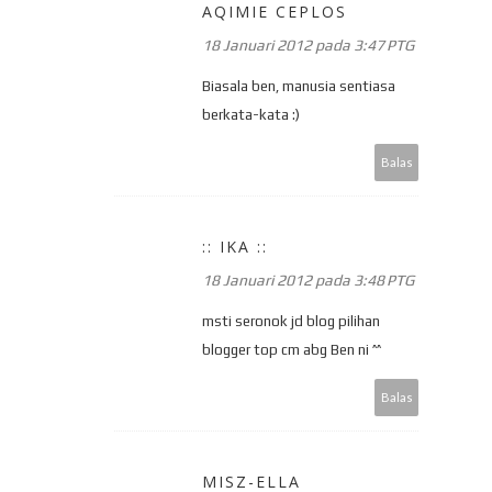
AQIMIE CEPLOS
18 Januari 2012 pada 3:47 PTG
Biasala ben, manusia sentiasa
berkata-kata :)
Balas
:: IKA ::
18 Januari 2012 pada 3:48 PTG
msti seronok jd blog pilihan
blogger top cm abg Ben ni ^^
Balas
MISZ-ELLA