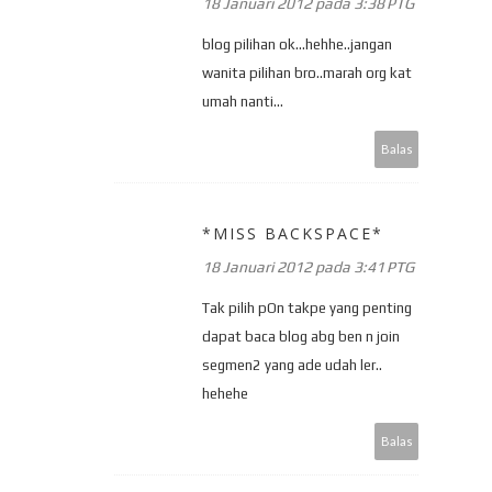
18 Januari 2012 pada 3:38 PTG
blog pilihan ok...hehhe..jangan
wanita pilihan bro..marah org kat
umah nanti...
Balas
*MISS BACKSPACE*
18 Januari 2012 pada 3:41 PTG
Tak pilih pOn takpe yang penting
dapat baca blog abg ben n join
segmen2 yang ade udah ler..
hehehe
Balas