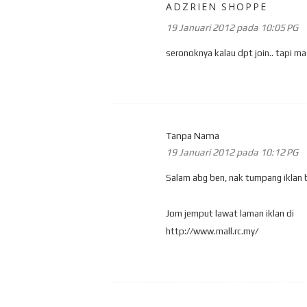
ADZRIEN SHOPPE
19 Januari 2012 pada 10:05 PG
seronoknya kalau dpt join.. tapi m
Tanpa Nama
19 Januari 2012 pada 10:12 PG
Salam abg ben, nak tumpang iklan blo
Jom jemput lawat laman iklan di
http://www.mall.rc.my/