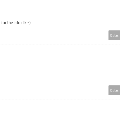
 for the info dik =)
Balas
Balas