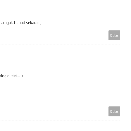
asa agak terhad sekarang
Balas
g di sini... :)
Balas