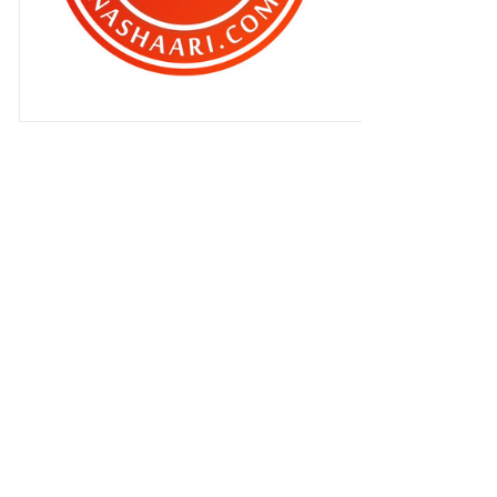
►
Februari 2012
(283)
▼
Januari 2012
(264)
Bila lagi nak try kan ? |
Pertandingan Fotografi
Jalan-Jalan Blog : 5 blog baru lagi
2012/1
Dan satu lagi teksi ..
Selesai dan bermulalah projek
baru ..
Berjasa pada tanah lebih baik !
"Jilat pon jilat laaa .. "
Baru setahun jer aku
tinggalkannya ..
Kecil tapi besar !