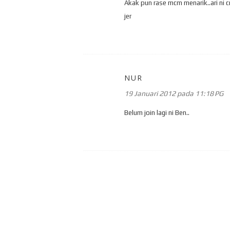
Akak pun rase mcm menarik..ari ni cr
jer
NUR
19 Januari 2012 pada 11:18 PG
Belum join lagi ni Ben..