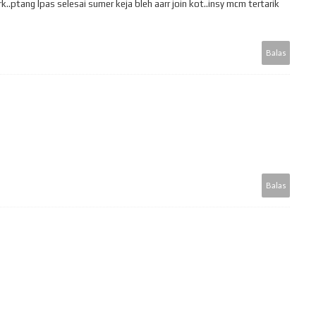
k..ptang lpas selesai sumer keja bleh aarr join kot..insy mcm tertarik
Balas
Balas