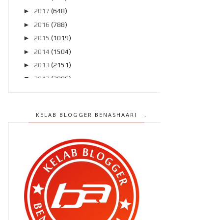
►
2017
(648)
►
2016
(788)
►
2015
(1019)
►
2014
(1504)
►
2013
(2151)
▼
2012
(2986)
►
Disember 2012
(194)
►
November 2012
(211)
KELAB BLOGGER BENASHAARI
►
Oktober 2012
(285)
►
September 2012
(260)
►
Ogos 2012
(210)
►
Julai 2012
(239)
►
Jun 2012
(220)
►
Mei 2012
(281)
►
April 2012
(240)
►
Mac 2012
(299)