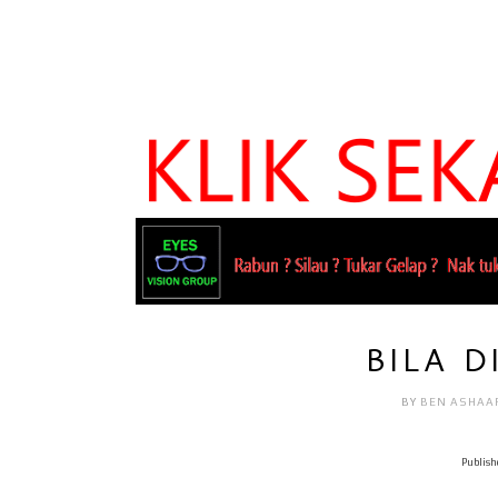
BILA D
BY
BEN ASHAA
Publish