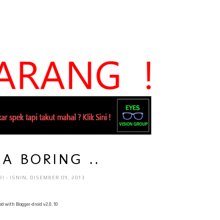
IA BORING ..
RI
- ISNIN, DISEMBER 09, 2013
ed with Blogger-droid v2.0.10