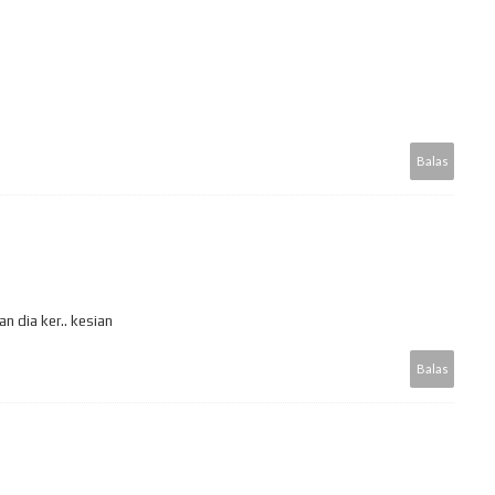
Balas
n dia ker.. kesian
Balas