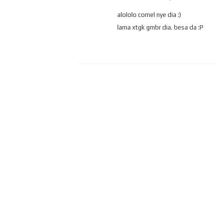
alololo comel nye dia :)
lama xtgk gmbr dia. besa da :P