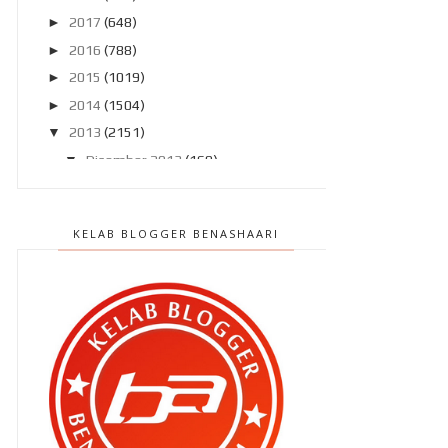
►
2017
(648)
►
2016
(788)
►
2015
(1019)
►
2014
(1504)
▼
2013
(2151)
▼
Disember 2013
(169)
Harga Runtuh .. Hanya pada
1/1/2014 !
KELAB BLOGGER BENASHAARI
Berebut dengan daddy !!
Jangan perlecehkan darah ..
Qhaliff ok , ibu lak !
Kurus dah dia ..
Bertuah betul la !!
Trafik tak sampai 500 UV tapi ??