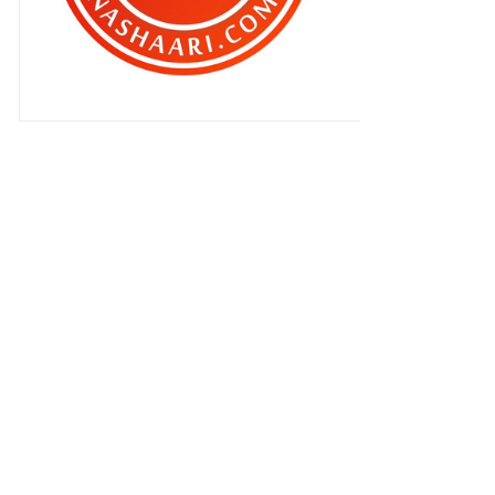
Kisah sebenar sebuah kemalangan
..
Baru tunjuk ubat .
Siapa aku nak percaya ?
Merajuk ku cuma seketika ..
Dapatkan Buku “A Priceless
Princess”!
Meraung bagai dirasuk !
Kuatnya NOKIA LUMIA 925 !!
Makanan orang sakit mata !
Tiga serangkai ...
Tak baca tapi terus komen ?