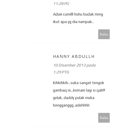
11:28 PG
Aduiii cumilll huhu budak mmg
ikut apa yg dia nampak..
Balas
HANNY ABDULLH
10 Disember 2013 pada
1:29 PTG
Kihkihkih...suka sangat tengok
gambaq ni...kemain lagi si qaliff
gelak, daddy pulak muka
bengganggg..adehhhh
Balas