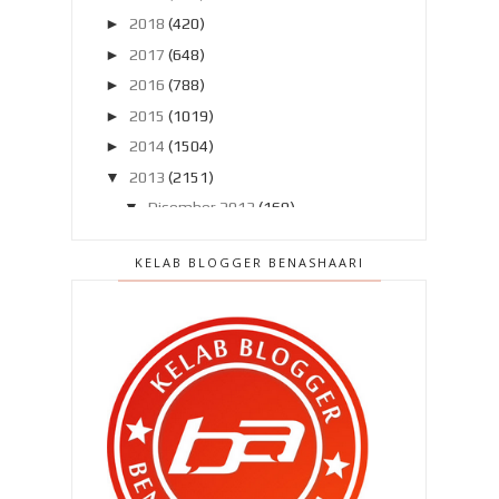
►
2018
(420)
►
2017
(648)
►
2016
(788)
►
2015
(1019)
►
2014
(1504)
▼
2013
(2151)
▼
Disember 2013
(169)
Harga Runtuh .. Hanya pada
KELAB BLOGGER BENASHAARI
1/1/2014 !
Berebut dengan daddy !!
Jangan perlecehkan darah ..
Qhaliff ok , ibu lak !
Kurus dah dia ..
Bertuah betul la !!