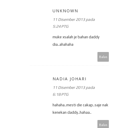
UNKNOWN
11 Disember 2013 pada
5:24 PTG
muke xsalah je bahan daddy
dia..ahahaha
Balas
NADIA JOHARI
11 Disember 2013 pada
6:18 PTG
hahaha..mesti die cakap..saje nak
kenekan daddy..hahaa..
Balas