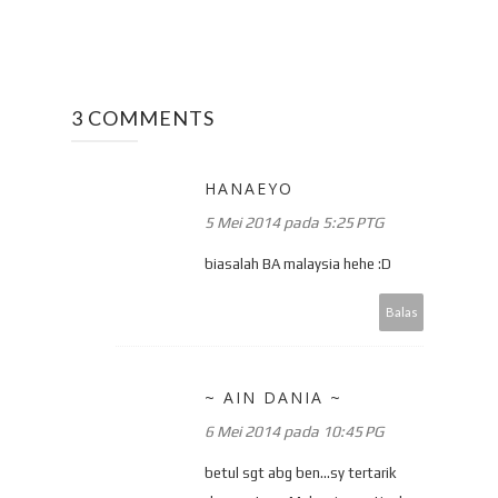
3 COMMENTS
HANAEYO
5 Mei 2014 pada 5:25 PTG
biasalah BA malaysia hehe :D
Balas
~ AIN DANIA ~
6 Mei 2014 pada 10:45 PG
betul sgt abg ben...sy tertarik