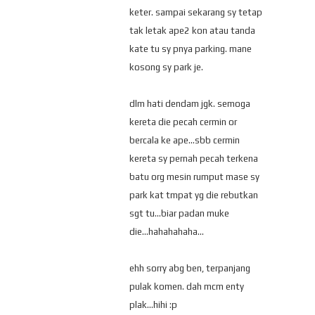
keter. sampai sekarang sy tetap
tak letak ape2 kon atau tanda
kate tu sy pnya parking. mane
kosong sy park je.
dlm hati dendam jgk. semoga
kereta die pecah cermin or
bercala ke ape...sbb cermin
kereta sy pernah pecah terkena
batu org mesin rumput mase sy
park kat tmpat yg die rebutkan
sgt tu...biar padan muke
die...hahahahaha...
ehh sorry abg ben, terpanjang
pulak komen. dah mcm enty
plak...hihi :p