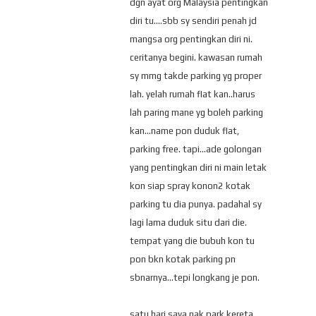
dgn ayat org Malaysia pentingkan
diri tu....sbb sy sendiri penah jd
mangsa org pentingkan diri ni.
ceritanya begini. kawasan rumah
sy mmg takde parking yg proper
lah. yelah rumah flat kan..harus
lah paring mane yg boleh parking
kan...name pon duduk flat,
parking free. tapi...ade golongan
yang pentingkan diri ni main letak
kon siap spray konon2 kotak
parking tu dia punya. padahal sy
lagi lama duduk situ dari die.
tempat yang die bubuh kon tu
pon bkn kotak parking pn
sbnarnya...tepi longkang je pon.
satu hari saya nak park kereta,