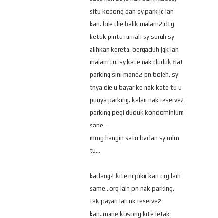
situ kosong dan sy park je lah
kan. bile die balik malam2 dtg
ketuk pintu rumah sy suruh sy
alihkan kereta. bergaduh jgk lah
malam tu. sy kate nak duduk flat
parking sini mane2 pn boleh. sy
tnya die u bayar ke nak kate tu u
punya parking. kalau nak reserve2
parking pegi duduk kondominium
sane...
mmg hangin satu badan sy mlm
tu...
kadang2 kite ni pikir kan org lain
same...org lain pn nak parking.
tak payah lah nk reserve2
kan..mane kosong kite letak