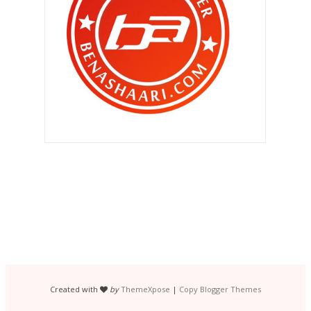
Musim durian di Balik Pulau !
Mengigil aku membacanya ..
Bila beli telefon pintar ..
Ke Kopitiam Kita di Kota Bharu !
Qhaliff ke SHAPE UP ( Sport and
Fitness Center )
Bila mau potong rambut ni ??
Qhaliff ziarah pakcik blogger di
Kelantan !
Sebelum dan selepas..
Cukur rambut Zahra ?
Reaksi Qhaliff setelah 2 minggu
Created with
by
ThemeXpose
|
Copy Blogger Themes
berpisah !