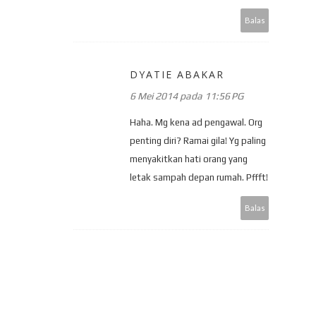
Balas
DYATIE ABAKAR
6 Mei 2014 pada 11:56 PG
Haha. Mg kena ad pengawal. Org
penting diri? Ramai gila! Yg paling
menyakitkan hati orang yang
letak sampah depan rumah. Pffft!
Balas