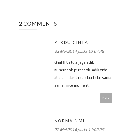
2 COMMENTS
PERDU CINTA
22 Mei 2014 pada 10:04 PG
Qhaliff batul2 jaga adik
ni..seronok je tengok..adik tido
abg jaga..last dua dua tidur sama
sama., nice moment..
Balas
NORMA NML
22 Mei 2014 pada 11:02 PG