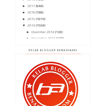
►
2017
(648)
►
2016
(788)
►
2015
(1019)
▼
2014
(1504)
►
Disember 2014
(130)
►
November 2014
(119)
►
Oktober 2014
(137)
KELAB BLOGGER BENASHAARI
►
September 2014
(121)
►
Ogos 2014
(119)
►
Julai 2014
(103)
►
Jun 2014
(104)
▼
Mei 2014
(106)
Musim durian di Balik Pulau !
Mengigil aku membacanya ..
Bila beli telefon pintar ..