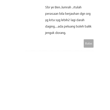
Sbr ye Ben..lumrah ..itulah
perasaan bila berjauhan dgn org
yg kita syg lebih2 lagi darah
daging....ada peluang boleh balik
jenguk dorang.
Balas