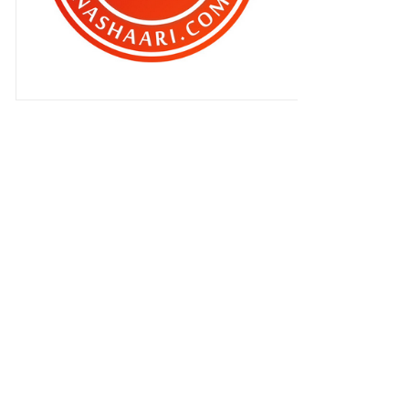
Polis Dunia Penakut !
Blog MAT GEBU Dalam Majalah
Jelita ..
Eeeww.. Tak sedapnyaaa ..
Bila Mengejar Pelangi
Kawan Atau Lawan ..
The Great Escape & The Pacific
Aku ingat baju aku buruk dah ..
Manusia Oh Manusia ..
Aku Ingatkan Kau , Kau Ingatkan
Aku
Pelatih pegawai tadbir diplomatik
ikuti latihan ‘a...