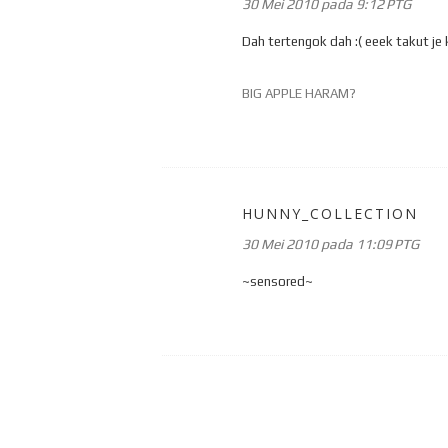
30 Mei 2010 pada 9:12 PTG
Dah tertengok dah :( eeek takut je 
BIG APPLE HARAM?
HUNNY_COLLECTION
30 Mei 2010 pada 11:09 PTG
~sensored~