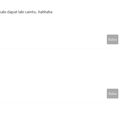
kalo dapat laki camtu.. hahhaha
Balas
Balas