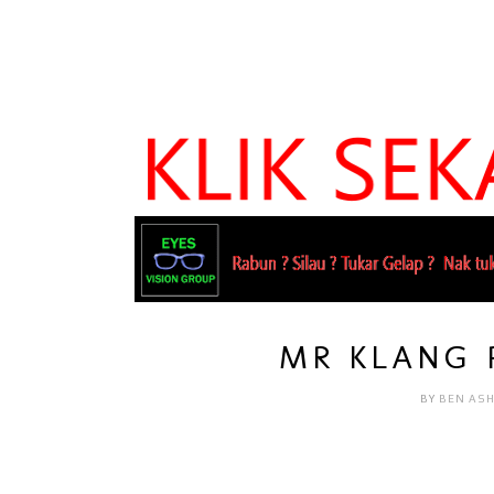
MR KLANG P
BY
BEN AS