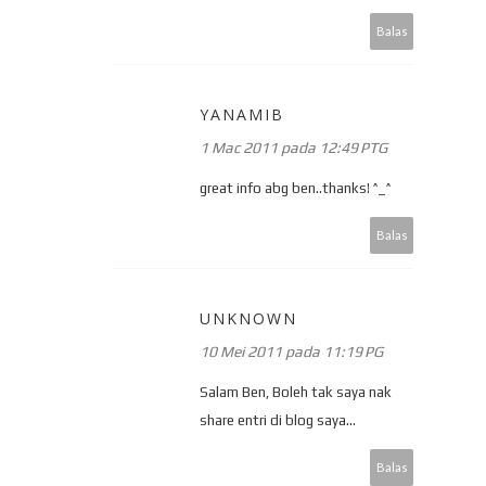
Balas
YANAMIB
1 Mac 2011 pada 12:49 PTG
great info abg ben..thanks! ^_^
Balas
UNKNOWN
10 Mei 2011 pada 11:19 PG
Salam Ben, Boleh tak saya nak
share entri di blog saya...
Balas