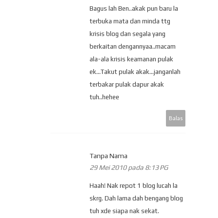
Bagus lah Ben..akak pun baru la
terbuka mata dan minda ttg
krisis blog dan segala yang
berkaitan dengannyaa..macam
ala-ala krisis keamanan pulak
ek...Takut pulak akak...janganlah
terbakar pulak dapur akak
tuh..hehee
Balas
Tanpa Nama
29 Mei 2010 pada 8:13 PG
Haah! Nak repot 1 blog lucah la
skrg. Dah lama dah bengang blog
tuh xde siapa nak sekat.