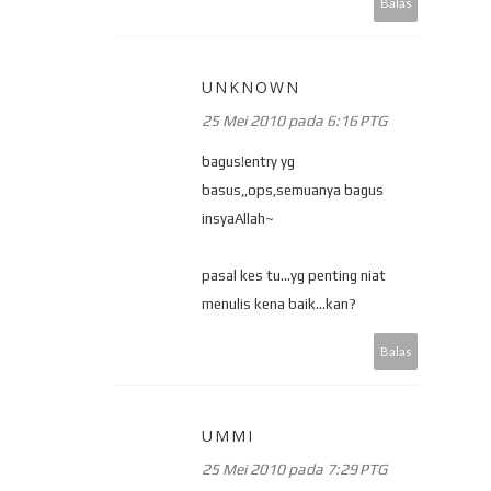
Balas
UNKNOWN
25 Mei 2010 pada 6:16 PTG
bagus!entry yg
basus,,ops,semuanya bagus
insyaAllah~
pasal kes tu...yg penting niat
menulis kena baik...kan?
Balas
UMMI
25 Mei 2010 pada 7:29 PTG