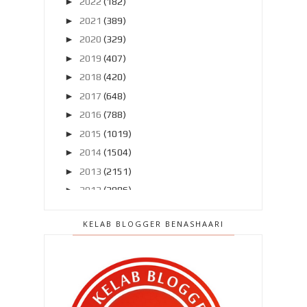
►
2022
(182)
►
2021
(389)
►
2020
(329)
►
2019
(407)
►
2018
(420)
►
2017
(648)
►
2016
(788)
►
2015
(1019)
►
2014
(1504)
►
2013
(2151)
►
2012
(2986)
►
2011
(4966)
KELAB BLOGGER BENASHAARI
▼
2010
(4406)
►
Disember 2010
(559)
►
November 2010
(502)
►
Oktober 2010
(453)
►
September 2010
(387)