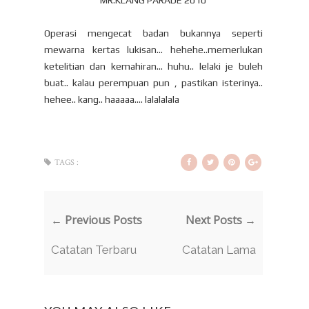
MR.KLANG PARADE 2010
Operasi mengecat badan bukannya seperti
mewarna kertas lukisan... hehehe..memerlukan
ketelitian dan kemahiran... huhu.. lelaki je buleh
buat.. kalau perempuan pun , pastikan isterinya..
hehee.. kang.. haaaaa.... lalalalala
TAGS :
← Previous Posts
Next Posts →
Catatan Terbaru
Catatan Lama