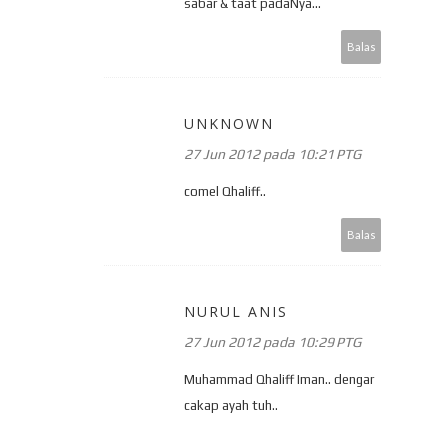
sabar & taat padaNya...
Balas
UNKNOWN
27 Jun 2012 pada 10:21 PTG
comel Qhaliff..
Balas
NURUL ANIS
27 Jun 2012 pada 10:29 PTG
Muhammad Qhaliff Iman.. dengar
cakap ayah tuh..