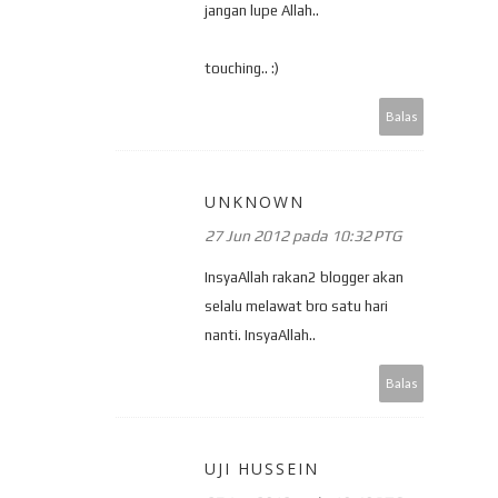
jangan lupe Allah..
touching.. :)
Balas
UNKNOWN
27 Jun 2012 pada 10:32 PTG
InsyaAllah rakan2 blogger akan
selalu melawat bro satu hari
nanti. InsyaAllah..
Balas
UJI HUSSEIN