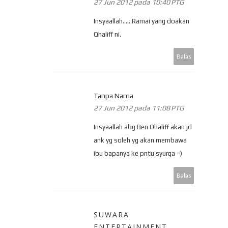
27 Jun 2012 pada 10:40 PTG
Insyaallah..... Ramai yang doakan
Qhaliff ni.
Balas
Tanpa Nama
27 Jun 2012 pada 11:08 PTG
Insyaallah abg Ben Qhaliff akan jd
ank yg soleh yg akan membawa
ibu bapanya ke pntu syurga =)
Balas
SUWARA
ENTERTAINMENT