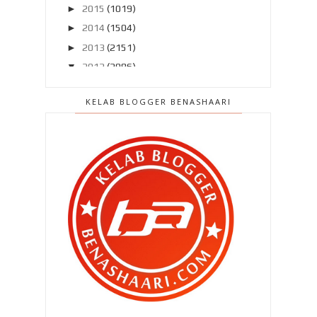
►
2015
(1019)
►
2014
(1504)
►
2013
(2151)
▼
2012
(2986)
►
Disember 2012
(194)
KELAB BLOGGER BENASHAARI
►
November 2012
(211)
►
Oktober 2012
(285)
►
September 2012
(260)
►
Ogos 2012
(210)
►
Julai 2012
(239)
▼
Jun 2012
(220)
“ Kenapa diorang tak pilih blog aku ?
“
Bila Qhaliff geram !
Ditegur rakan blogger yang tak
pernah kenal langsu...