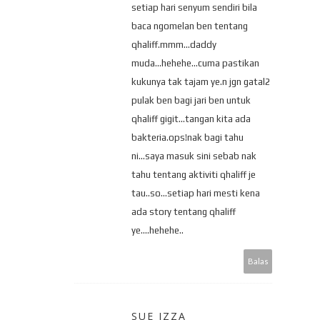
setiap hari senyum sendiri bila
baca ngomelan ben tentang
qhaliff.mmm...daddy
muda...hehehe...cuma pastikan
kukunya tak tajam ye.n jgn gatal2
pulak ben bagi jari ben untuk
qhaliff gigit...tangan kita ada
bakteria.ops!nak bagi tahu
ni...saya masuk sini sebab nak
tahu tentang aktiviti qhaliff je
tau..so...setiap hari mesti kena
ada story tentang qhaliff
ye....hehehe..
Balas
SUE IZZA