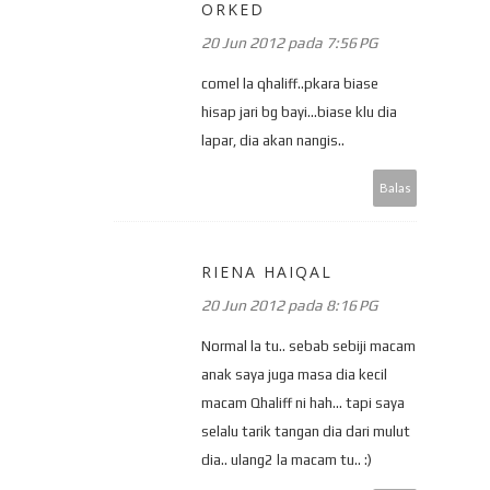
ORKED
20 Jun 2012 pada 7:56 PG
comel la qhaliff..pkara biase
hisap jari bg bayi...biase klu dia
lapar, dia akan nangis..
Balas
RIENA HAIQAL
20 Jun 2012 pada 8:16 PG
Normal la tu.. sebab sebiji macam
anak saya juga masa dia kecil
macam Qhaliff ni hah... tapi saya
selalu tarik tangan dia dari mulut
dia.. ulang2 la macam tu.. :)