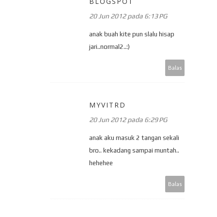
BLOGSPOT
20 Jun 2012 pada 6:13 PG
anak buah kite pun slalu hisap
jari..normal2..:)
Balas
MYVITRD
20 Jun 2012 pada 6:29 PG
anak aku masuk 2 tangan sekali
bro.. kekadang sampai muntah..
hehehee
Balas