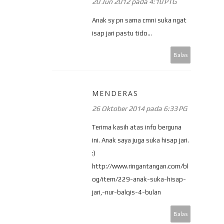
20 Jun 2012 pada 4:10 PTG
Anak sy pn sama cmni suka ngat
isap jari pastu tido...
Balas
MENDERAS
26 Oktober 2014 pada 6:33 PG
Terima kasih atas info berguna
ini. Anak saya juga suka hisap jari.
:)
http://www.ringantangan.com/bl
og/item/229-anak-suka-hisap-
jari,-nur-balqis-4-bulan
Balas