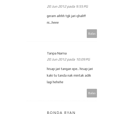
20 Jun 2012 pada 9:55 PG
geram aihhh tgk jari qhaliff
ni...heee
Balas
Tanpa Nama
20 Jun 2012 pada 10:09 PG
hisap jari tangan xpe.. hisap jari
kaki tu tanda nak mintak adik
lagi hehehe
Balas
BONDA RYAN