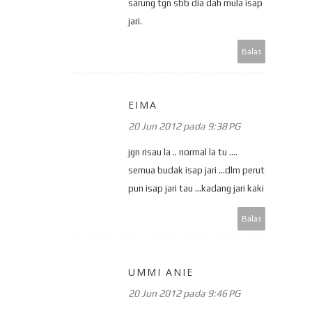
sarung tgn sbb dia dah mula isap
jari.
Balas
EIMA
20 Jun 2012 pada 9:38 PG
jgn risau la .. normal la tu ....
semua budak isap jari ...dlm perut
pun isap jari tau ...kadang jari kaki
Balas
UMMI ANIE
20 Jun 2012 pada 9:46 PG