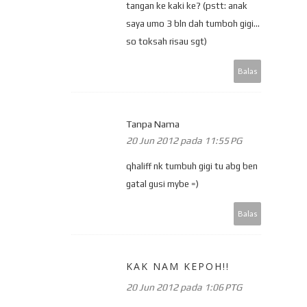
tangan ke kaki ke? (pstt: anak
saya umo 3 bln dah tumboh gigi...
so toksah risau sgt)
Balas
Tanpa Nama
20 Jun 2012 pada 11:55 PG
qhaliff nk tumbuh gigi tu abg ben
gatal gusi mybe =)
Balas
KAK NAM KEPOH!!
20 Jun 2012 pada 1:06 PTG