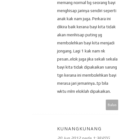
memang normal bg seorang bayi
menghisap jarinya sendiri seperti
anak kak nam juga. Perkara ini
dikira baik kerana bayi kita tidak
akan menhisap puting yg
membolehkan bayi kita menjadi
jongang. Lagi 1 kak nam nk
pesan..elok juga jika sekali sekala
bayi kita tidak dipakaikan sarung
tgn kerana ini membolehkan bayi
merasa jari jemarinya..tp bila
wktu mlm eloklah dipakaikan.
Balas
KUNANGKUNANG
20 Jun 2012 pada 1:38 PTG