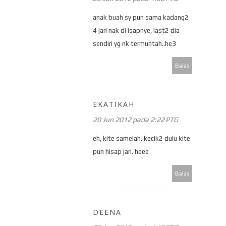
anak buah sy pun sama kadang2
4 jari nak di isapnye, last2 dia
sendiri yg nk termuntah..he3
Balas
EKATIKAH
20 Jun 2012 pada 2:22 PTG
eh, kite samelah. kecik2 dulu kite
pun hisap jari. heee
Balas
DEENA