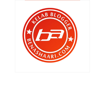
►
Oktober 2012
(285)
►
September 2012
(260)
►
Ogos 2012
(210)
►
Julai 2012
(239)
▼
Jun 2012
(220)
“ Kenapa diorang tak pilih blog aku ?
“
Bila Qhaliff geram !
Ditegur rakan blogger yang tak
pernah kenal langsu...
Saham jatuh menjunam ..
Malaysia Web Design dan Hosting
Bahana EURO 2012
MOTOR TRADER kini dihujung jari