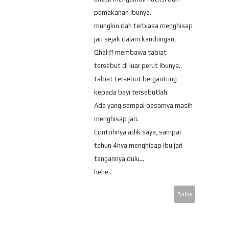
pemakanan ibunya.
mungkin dah terbiasa menghisap
jari sejak dalam kandungan,
Qhaliff membawa tabiat
tersebut di luar perut ibunya..
tabiat tersebut bergantung
kepada bayi tersebutlah.
Ada yang sampai besarnya masih
menghisap jari.
Contohnya adik saya, sampai
tahun 4nya menghisap ibu jari
tangannya dulu...
hehe..
Balas