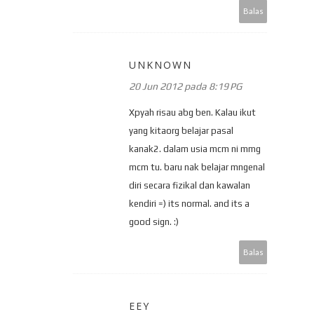
Balas
UNKNOWN
20 Jun 2012 pada 8:19 PG
Xpyah risau abg ben. Kalau ikut
yang kitaorg belajar pasal
kanak2. dalam usia mcm ni mmg
mcm tu. baru nak belajar mngenal
diri secara fizikal dan kawalan
kendiri =) its normal. and its a
good sign. :)
Balas
EEY