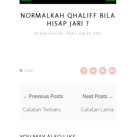
NORMALKAH QHALIFF BILA
HISAP JARI ?
BY
BEN ASHAARI
- RABU, JUN 20, 2012
TAGS :
← Previous Posts
Next Posts →
Catatan Terbaru
Catatan Lama
YOU MAY ALSO LIKE