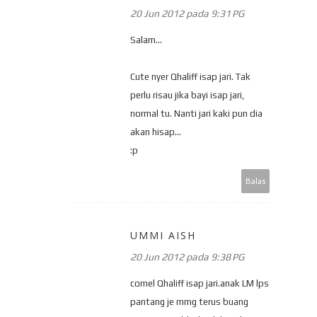
20 Jun 2012 pada 9:31 PG
Salam...
Cute nyer Qhaliff isap jari. Tak
perlu risau jika bayi isap jari,
normal tu. Nanti jari kaki pun dia
akan hisap...
:p
Balas
UMMI AISH
20 Jun 2012 pada 9:38 PG
comel Qhaliff isap jari.anak LM lps
pantang je mmg terus buang