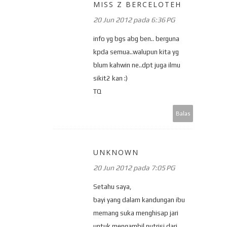
MISS Z BERCELOTEH
20 Jun 2012 pada 6:36 PG
info yg bgs abg ben.. berguna
kpda semua..walupun kita yg
blum kahwin ne..dpt juga ilmu
sikit2 kan :)
TQ
Balas
UNKNOWN
20 Jun 2012 pada 7:05 PG
Setahu saya,
bayi yang dalam kandungan ibu
memang suka menghisap jari
untuk mengambil nutrisi dari