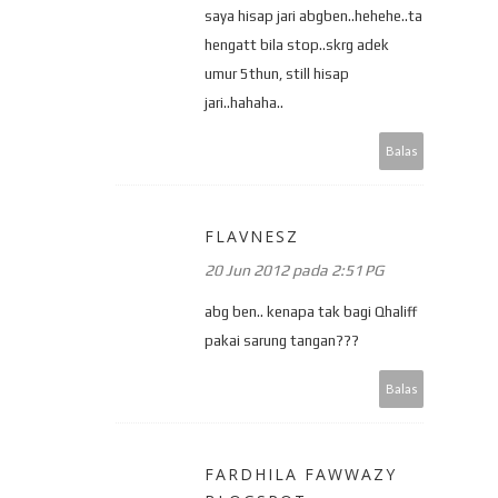
saya hisap jari abgben..hehehe..ta
hengatt bila stop..skrg adek
umur 5thun, still hisap
jari..hahaha..
Balas
FLAVNESZ
20 Jun 2012 pada 2:51 PG
abg ben.. kenapa tak bagi Qhaliff
pakai sarung tangan???
Balas
FARDHILA FAWWAZY