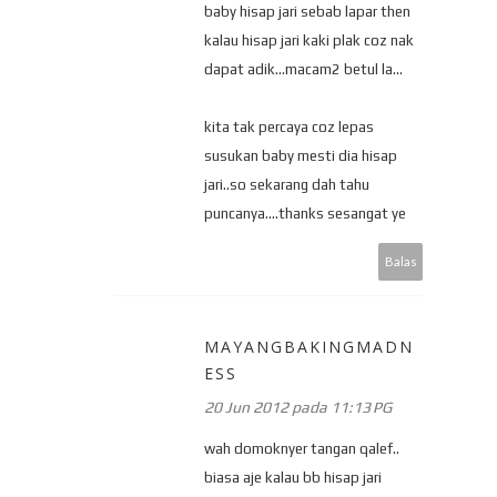
baby hisap jari sebab lapar then
kalau hisap jari kaki plak coz nak
dapat adik...macam2 betul la...
kita tak percaya coz lepas
susukan baby mesti dia hisap
jari..so sekarang dah tahu
puncanya....thanks sesangat ye
Balas
MAYANGBAKINGMADN
ESS
20 Jun 2012 pada 11:13 PG
wah domoknyer tangan qalef..
biasa aje kalau bb hisap jari