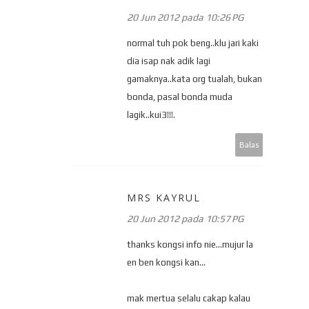
20 Jun 2012 pada 10:26 PG
normal tuh pok beng..klu jari kaki
dia isap nak adik lagi
gamaknya..kata org tualah, bukan
bonda, pasal bonda muda
lagik..kui3!!!.
Balas
MRS KAYRUL
20 Jun 2012 pada 10:57 PG
thanks kongsi info nie...mujur la
en ben kongsi kan...
mak mertua selalu cakap kalau