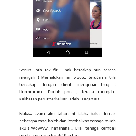
Serius.. bila tak fit .. nak bercakap pun terasa
mengah ! Memalukan jer wooo.. terutama bila
bercakap dengan client mengenai blog !
Hurmmmm.. Duduk pon , terasa mengah..
Kelihatan perut terkeluar.. adeh.. segan ai !
Maka... azam aku tahun ni ialah.. bakar lemak
seberapa yang boleh dan kembalikan tenaga muda
aku ! Wowww.. hahahaha .. Bila tenaga kembali
muda , rupa pun kacak ! Kan kan...