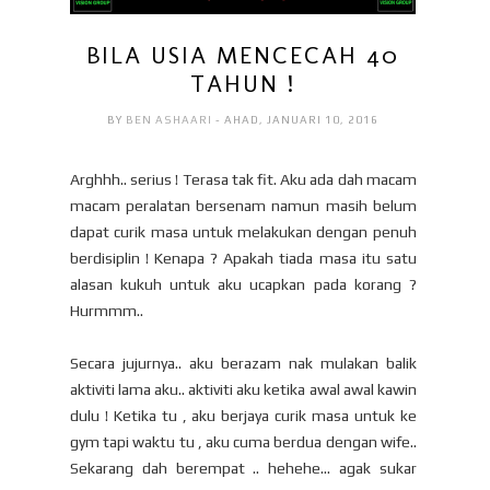
BILA USIA MENCECAH 40
TAHUN !
BY
BEN ASHAARI
- AHAD, JANUARI 10, 2016
Arghhh.. serius ! Terasa tak fit. Aku ada dah macam
macam peralatan bersenam namun masih belum
dapat curik masa untuk melakukan dengan penuh
berdisiplin ! Kenapa ? Apakah tiada masa itu satu
alasan kukuh untuk aku ucapkan pada korang ?
Hurmmm..
Secara jujurnya.. aku berazam nak mulakan balik
aktiviti lama aku.. aktiviti aku ketika awal awal kawin
dulu ! Ketika tu , aku berjaya curik masa untuk ke
gym tapi waktu tu , aku cuma berdua dengan wife..
Sekarang dah berempat .. hehehe... agak sukar