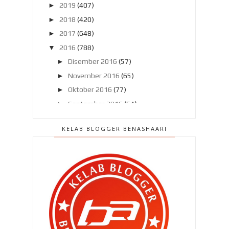
►
2019
(407)
►
2018
(420)
►
2017
(648)
▼
2016
(788)
►
Disember 2016
(57)
►
November 2016
(65)
►
Oktober 2016
(77)
►
September 2016
(64)
►
Ogos 2016
(75)
KELAB BLOGGER BENASHAARI
►
Julai 2016
(80)
►
Jun 2016
(69)
►
Mei 2016
(58)
►
April 2016
(58)
►
Mac 2016
(68)
►
Februari 2016
(50)
▼
Januari 2016
(67)