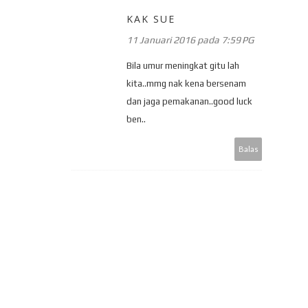
KAK SUE
11 Januari 2016 pada 7:59 PG
Bila umur meningkat gitu lah
kita..mmg nak kena bersenam
dan jaga pemakanan..good luck
ben..
Balas