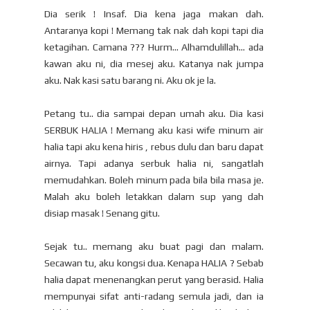
Dia serik ! Insaf. Dia kena jaga makan dah.
Antaranya kopi ! Memang tak nak dah kopi tapi dia
ketagihan. Camana ??? Hurm... Alhamdulillah... ada
kawan aku ni, dia mesej aku. Katanya nak jumpa
aku. Nak kasi satu barang ni. Aku ok je la.
Petang tu.. dia sampai depan umah aku. Dia kasi
SERBUK HALIA ! Memang aku kasi wife minum air
halia tapi aku kena hiris , rebus dulu dan baru dapat
airnya. Tapi adanya serbuk halia ni, sangatlah
memudahkan. Boleh minum pada bila bila masa je.
Malah aku boleh letakkan dalam sup yang dah
disiap masak ! Senang gitu.
Sejak tu.. memang aku buat pagi dan malam.
Secawan tu, aku kongsi dua. Kenapa HALIA ? Sebab
halia dapat menenangkan perut yang berasid. Halia
mempunyai sifat anti-radang semula jadi, dan ia