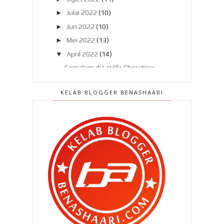
►
Julai 2022
(10)
►
Jun 2022
(10)
►
Mei 2022
(13)
▼
April 2022
(14)
Semalam di LaVilla Cherating ,
Pahang
KELAB BLOGGER BENASHAARI
Jika pelitup muka tidak lagi
diwajibkan...
EM Drink+ ,mampu melindungi anda
sekeluarga !
Tak boleh nak kurus walaupun
berpuasa? Cuba buat m...
Cuba perhatikan mata anak anda tu
!
Samad Al Iraqi Restaurant , cita rasa