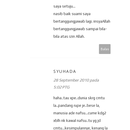
saya setuju...
nasib baik suami saya
bertanggungjawab lagi. insyaAllah
bertanggungjawab sampai bila-
bila atas izin Allah.
Balas
SYUHADA
28 September 2010 pada
5:02 PTG
haha..tau xpe..dunia skrg cmtu
la..pandang rupe je..bese la,
manusia ade nafsu...cume kdg2
xblh nk kawal nafsu..tu yg jd
cmtu...kesimpulannye, kenang la