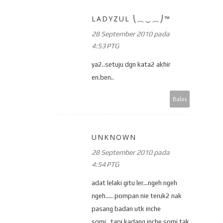
LADYZUL ⎝⏠⏝⏠⎠™
28 September 2010 pada
4:53 PTG
ya2..setuju dgn kata2 akhir
en.ben..
Balas
UNKNOWN
28 September 2010 pada
4:54 PTG
adat lelaki gitu ler...ngeh ngeh
ngeh..... pompan nie teruk2 nak
pasang badan utk inche
somi...tapi kadang inche somi tak