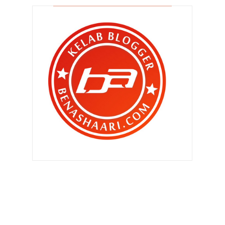
▼
2010
(4406)
►
Disember 2010
(559)
►
November 2010
(502)
►
Oktober 2010
(453)
▼
September 2010
(387)
Mengapa tidak mengundi ??
Aku kata camni.. dia jawab gitu..
kiamat la baru a...
Minat songket ?
Aku rasa macam ....
Melayu oh Melayu eh ..
Kamera NIKON dalam CSI .. Perghhh
!
Saturday Night Drift