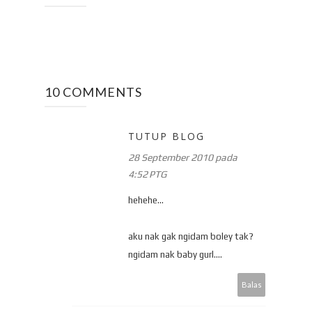
10 COMMENTS
TUTUP BLOG
28 September 2010 pada
4:52 PTG
hehehe...
aku nak gak ngidam boley tak?
ngidam nak baby gurl....
Balas