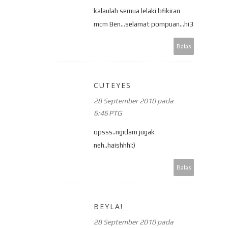
kalaulah semua lelaki bfikiran
mcm Ben...selamat pompuan...hi3
Balas
CUTEYES
28 September 2010 pada
6:46 PTG
opsss..ngidam jugak
neh..haishhh!:)
Balas
BEYLA!
28 September 2010 pada