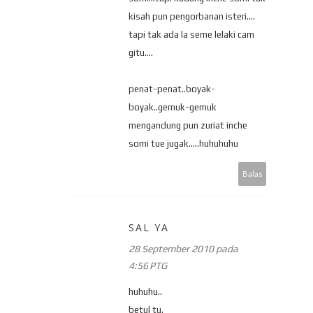
kisah pun pengorbanan isteri....
tapi tak ada la seme lelaki cam
gitu....
penat-penat..boyak-
boyak..gemuk-gemuk
mengandung pun zuriat inche
somi tue jugak.....huhuhuhu
Balas
SAL YA
28 September 2010 pada
4:56 PTG
huhuhu..
betul tu.