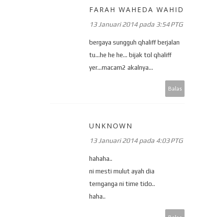
FARAH WAHEDA WAHID
13 Januari 2014 pada 3:54 PTG
bergaya sungguh qhaliff berjalan
tu...he he he... bijak tol qhaliff
yer...macam2 akalnya...
Balas
UNKNOWN
13 Januari 2014 pada 4:03 PTG
hahaha..
ni mesti mulut ayah dia
ternganga ni time tido..
haha..