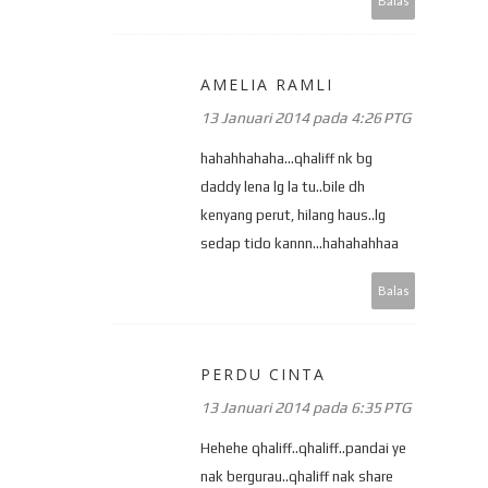
Balas
AMELIA RAMLI
13 Januari 2014 pada 4:26 PTG
hahahhahaha...qhaliff nk bg
daddy lena lg la tu..bile dh
kenyang perut, hilang haus..lg
sedap tido kannn...hahahahhaa
Balas
PERDU CINTA
13 Januari 2014 pada 6:35 PTG
Hehehe qhaliff..qhaliff..pandai ye
nak bergurau..qhaliff nak share