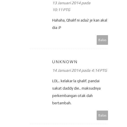
13 Januari 2014 pada
10:11 PTG
Hahaha, Qhalif ni ada2 je kan akal
dia :P
Balas
UNKNOWN
14 Januari 2014 pada 4:14 PTG
LOL.. kelakar la qhalif. pandai
sakat daddy die.. maksudnya
perkembangan otak dah
bertambah.
Balas