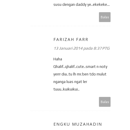
susu dengan daddy ye..ekekeke...
Balas
FARIZAH FARR
13 Januari 2014 pada 8:37 PTG
Haha
Qhalif..qhalif..cute..smart n noty
yerrr dia..tu lh mr.ben tdo mulut
nganga luas ngat ler
tuuu..kuikuikui..
Balas
ENGKU MUZAHADIN