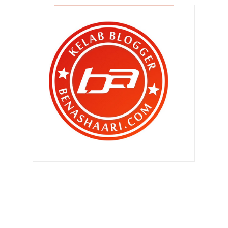
►
Ogos 2014
(119)
►
Julai 2014
(103)
►
Jun 2014
(104)
►
Mei 2014
(106)
►
April 2014
(121)
►
Mac 2014
(132)
►
Februari 2014
(139)
▼
Januari 2014
(173)
Ke Paradigm Mall , Kelana Jaya.
Qhaliff meracau !!
Qhaliff minat bercucuk tanam ?
Bila aku nak sokong mereka ..
Kelebihan bersedekah ..
Rezeki aku ..