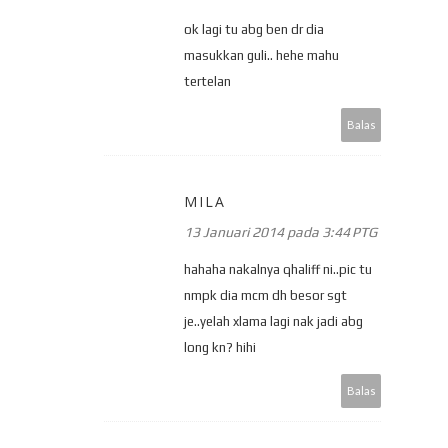
ok lagi tu abg ben dr dia
masukkan guli.. hehe mahu
tertelan
Balas
MILA
13 Januari 2014 pada 3:44 PTG
hahaha nakalnya qhaliff ni..pic tu
nmpk dia mcm dh besor sgt
je..yelah xlama lagi nak jadi abg
long kn? hihi
Balas