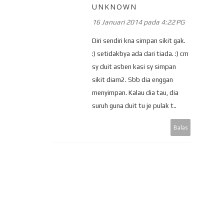
UNKNOWN
16 Januari 2014 pada 4:22 PG
Diri sendiri kna simpan sikit gak.
:) setidakbya ada dari tiada. :) cm
sy duit asben kasi sy simpan
sikit diam2. Sbb dia enggan
menyimpan. Kalau dia tau, dia
suruh guna duit tu je pulak t..
Balas