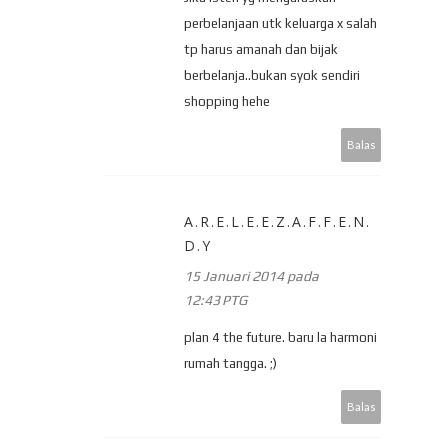
perbelanjaan utk keluarga x salah
tp harus amanah dan bijak
berbelanja..bukan syok sendiri
shopping hehe
Balas
A.R.E.L.E.E.Z.A.F.F.E.N.
D.Y
15 Januari 2014 pada
12:43 PTG
plan 4 the future. baru la harmoni
rumah tangga. ;)
Balas