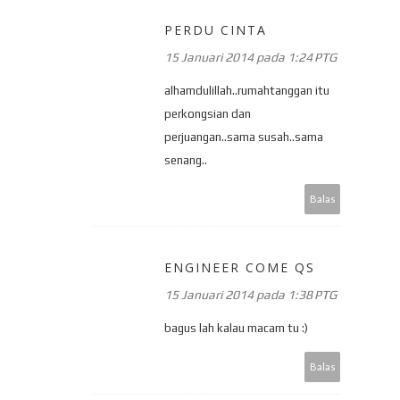
PERDU CINTA
15 Januari 2014 pada 1:24 PTG
alhamdulillah..rumahtanggan itu
perkongsian dan
perjuangan..sama susah..sama
senang..
Balas
ENGINEER COME QS
15 Januari 2014 pada 1:38 PTG
bagus lah kalau macam tu :)
Balas