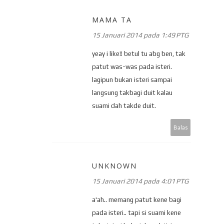
MAMA TA
15 Januari 2014 pada 1:49 PTG
yeay i like!! betul tu abg ben, tak
patut was-was pada isteri.
lagipun bukan isteri sampai
langsung takbagi duit kalau
suami dah takde duit.
Balas
UNKNOWN
15 Januari 2014 pada 4:01 PTG
a'ah.. memang patut kene bagi
pada isteri.. tapi si suami kene