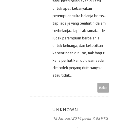
tahu isteri belanjakan duit tu
untuk ape.. kebanyakan
perempuan suka belanja boros..
tapi ade je yang perihatin dalam
berbelanja.. tapi tak ramai.. ade
jugak perempuan berbelanja
untuk keluarga, dan ketepikan
kepentingan diri.. so, nak bagi tu
kene perhatikan dulu samaada
die boleh pegang duit banyak
atau tidak..
Balas
UNKNOWN
15 Januari 2014 pada 7:33 PTG