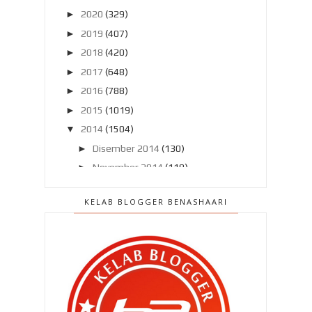
►
2020
(329)
►
2019
(407)
►
2018
(420)
►
2017
(648)
►
2016
(788)
►
2015
(1019)
▼
2014
(1504)
►
Disember 2014
(130)
►
November 2014
(119)
►
Oktober 2014
(137)
KELAB BLOGGER BENASHAARI
►
September 2014
(121)
►
Ogos 2014
(119)
►
Julai 2014
(103)
►
Jun 2014
(104)
►
Mei 2014
(106)
►
April 2014
(121)