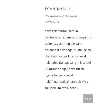
ECAH KHALILI
15 Januari 2014 pada
12:52 PTG
saya tak mintak semua
pendapatan suami..sbb saya pon
bekerja..y penting die tahu
peranan die sebagai suami..pnah
die ckap "sy tgk lipstick awak
nak habis dah..petang ni kite beli
k"..ataupon "gaji saya bulan
ni,ape hadiah y awak
nak?"..nampak x?nampak x?sy
tak perlu mintak..hehe..
Balas