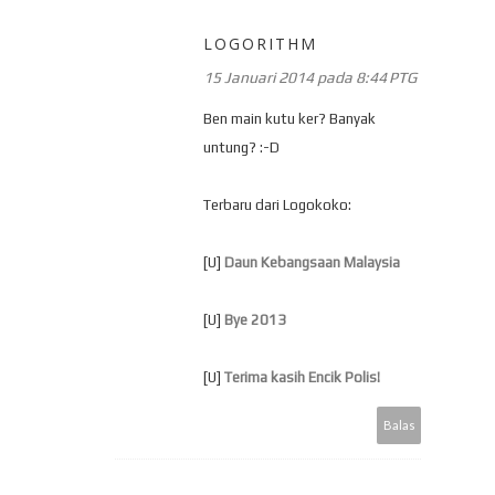
LOGORITHM
15 Januari 2014 pada 8:44 PTG
Ben main kutu ker? Banyak
untung? :-D
Terbaru dari Logokoko:
[U]
Daun Kebangsaan Malaysia
[U]
Bye 2013
[U]
Terima kasih Encik Polis!
Balas