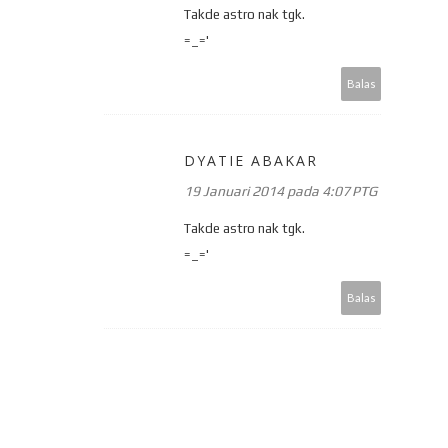
Takde astro nak tgk.
=_='
Balas
DYATIE ABAKAR
19 Januari 2014 pada 4:07 PTG
Takde astro nak tgk.
=_='
Balas