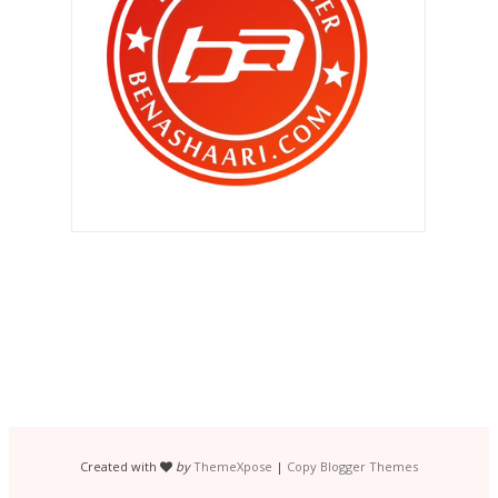
►
Mei 2014
(106)
►
April 2014
(121)
►
Mac 2014
(132)
►
Februari 2014
(139)
▼
Januari 2014
(173)
Ke Paradigm Mall , Kelana Jaya.
Qhaliff meracau !!
Qhaliff minat bercucuk tanam ?
Bila aku nak sokong mereka ..
Kelebihan bersedekah ..
Rezeki aku ..
Jangka masa sesuatu ubat ?
Ubat demam Qhaliff ..
Created with
by
ThemeXpose
|
Copy Blogger Themes
Selesai sudah masalah internet aku