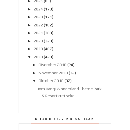
►
2025
(63)
►
2024
(170)
►
2023
(171)
►
2022
(182)
►
2021
(389)
►
2020
(329)
►
2019
(407)
▼
2018
(420)
►
Disember 2018
(24)
►
November 2018
(32)
▼
Oktober 2018
(32)
Jom Bangi Wonderland Theme Park
& Resort cuti seko...
Zamani tarik diri, selamat tinggal
Gegar Vaganza 5!
KELAB BLOGGER BENASHAARI
Car seat untuk anak anak! Rupanya