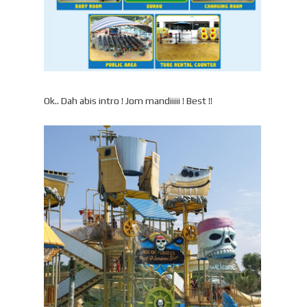
Ok.. Dah abis intro ! Jom mandiiiii ! Best !!