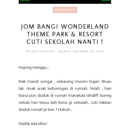
MAIN MENU
JOM BANGI WONDERLAND
THEME PARK & RESORT
CUTI SEKOLAH NANTI !
BY
BEN ASHAARI
- SELASA, OKTOBER 30, 2018
Hujung minggu...
Nak mandi sungai , sekarang musim hujan. Risau
lak. Anak anak keboringan di rumah. Yelah , hari
biasa pun duduk di rumah manakala Qhaliff boring
sebab hari biasa dah kena gi sekolah.. cuti takkan
duduk rumah je kan ? Huhuh..
Daddy ada idea !