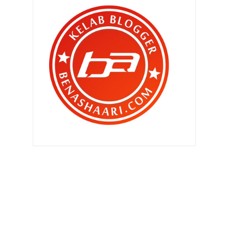
tak wajib eh?
Gegar Vaganza Musim 5, minggu ke
5!
Jangan poyo kan mereka yang 'bikin'
badan!
Taiwan Expo 2018 - Produk Halal
Taiwan kini di Ma...
Tourism Malaysia 'Carnival Day' 25 &
26 Oktober 20...
Bila Qhaliff dan Zahra 'bershopee'!
Kuih kegemaran Aariz dan Zahra
Perkhidmatan teksi perlukan
penambahbaikan.
Gegar Vaganza 5 , minggu ke 4.