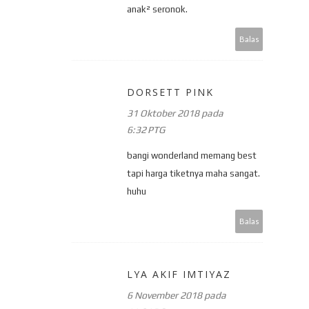
anak² seronok.
Balas
DORSETT PINK
31 Oktober 2018 pada
6:32 PTG
bangi wonderland memang best
tapi harga tiketnya maha sangat.
huhu
Balas
LYA AKIF IMTIYAZ
6 November 2018 pada