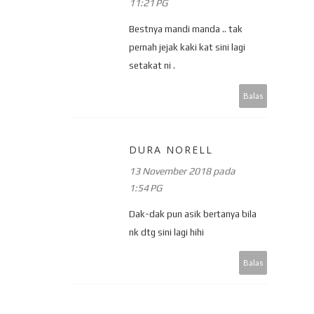
11:21 PG
Bestnya mandi manda .. tak
pernah jejak kaki kat sini lagi
setakat ni .
Balas
DURA NORELL
13 November 2018 pada
1:54 PG
Dak-dak pun asik bertanya bila
nk dtg sini lagi hihi
Balas