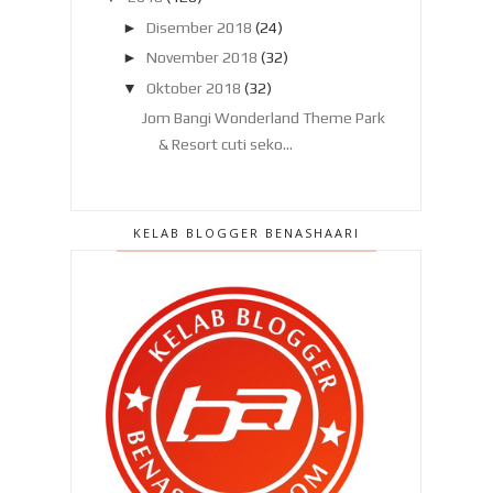
►
Disember 2018
(24)
►
November 2018
(32)
▼
Oktober 2018
(32)
Jom Bangi Wonderland Theme Park
& Resort cuti seko...
Zamani tarik diri, selamat tinggal
Gegar Vaganza 5!
KELAB BLOGGER BENASHAARI
Car seat untuk anak anak! Rupanya
tak wajib eh?
Gegar Vaganza Musim 5, minggu ke
5!
Jangan poyo kan mereka yang 'bikin'
badan!
Taiwan Expo 2018 - Produk Halal
Taiwan kini di Ma...