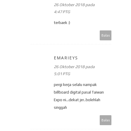
26 Oktober 2018 pada
4:47 PTG
terbaek :)
Balas
EMARIEYS
26 Oktober 2018 pada
5:01 PTG
pergi kerja selalu nampak
billboard digital pasal Taiwan
Expo ni...dekat jer..bolehlah
singgah
Balas