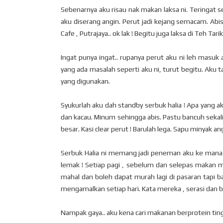
Sebenarnya aku risau nak makan laksa ni. Teringat 
aku diserang angin. Perut jadi kejang semacam. Abis 
Cafe , Putrajaya.. ok lak ! Begitu juga laksa di Teh Tarik 
Ingat punya ingat.. rupanya perut aku ni leh masuk 
yang ada masalah seperti aku ni, turut begitu. Aku 
yang digunakan.
Syukurlah aku dah standby serbuk halia ! Apa yang ak
dan kacau. Minum sehingga abis. Pastu bancuh sekali 
besar. Kasi clear perut ! Barulah lega. Sapu minyak ang
Serbuk Halia ni memang jadi peneman aku ke mana s
lemak ! Setiap pagi , sebelum dan selepas makan 
mahal dan boleh dapat murah lagi di pasaran tapi 
mengamalkan setiap hari. Kata mereka , serasi dan ba
Nampak gaya.. aku kena cari makanan berprotein tinggi