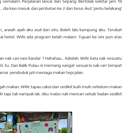
ng semalam. Perjalanan lancar dari Sepang. Bertolak sekitar jam 10
e , dia kasi masuk dari jambatan ke 2 dan terus ikut 'pintu belakang'
, arwah ayah aku asal dari situ. Boleh lalu kampung aku. Terubat
ai hotel. Wife ada program belah malam. Tujuan ke sini pun atas
n nak cari nasi kandar ? Hahahaa... Adoilah. Wife kata nak sesuatu
L tu. Dan Balik Pulau ni memang sangat sesuai la nak cari tempat
ramai penduduk jati meniaga makan tepi jalan.
nggah makan. Wife tapau cakoi dan sedikit kuih muih sebelum makan
uih tapi tak nampak lak. Aku malas nak mencari sebab badan sedikit