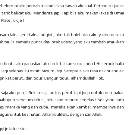
sebelum ni aku pernah makan laksa kawan aku jual. Petang tu jugak
tarik belikat aku. Menderita jap. Tapi bila aku makan laksa di Umai
Place.. ok je !
asam laksa jer ! Laksa begini , aku tak boleh dan aku yakin mereka
tak tau la samada punca dari otak udang yang aku tambah atau ikan
u buat... aku panaskan air dan letakkan suku sudu teh serbuk halia
lagi selepas 10 minit. Minum lagi. Sampai la aku rasa nak buang air
in kat perut.. dan tidur. Bangun tidur.. alhamdulillah , ok.
aja aku pergi. Bukan saja untuk perut tapi juga untuk membakar
mahupun sebelum tidur , aku akan minum segelas ! Ada yang kata
bagi mereka yang dah cuba.. mereka akan kembali membelinya dan
gus untuk kesihatan. Alhamdulillah.. dengan izin Allah.
 je la kat sini.