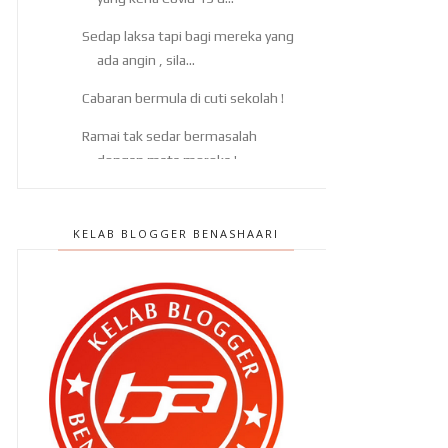
Sedap laksa tapi bagi mereka yang
ada angin , sila...
Cabaran bermula di cuti sekolah !
Ramai tak sedar bermasalah
dengan mata mereka !
Nak ke mana cuti sekolah ni
bersama anak anak ?
KELAB BLOGGER BENASHAARI
Aku tak punya ramai kawan..
Tips mudah hilangkan lemak di
perut !
Kawan Facebook aku ni ada PCOS
dan dia boleh menga...
Urut atau fisioterapi ? Mana lagi ok
?