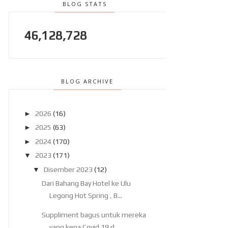
BLOG STATS
46,128,728
BLOG ARCHIVE
►
2026
(16)
►
2025
(63)
►
2024
(170)
▼
2023
(171)
▼
Disember 2023
(12)
Dari Bahang Bay Hotel ke Ulu
Legong Hot Spring , B...
Suppliment bagus untuk mereka
yang kena Covid 19 d...