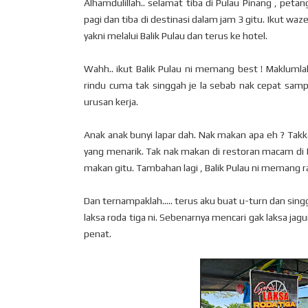
Alhamdulillah.. selamat tiba di Pulau Pinang , peta
pagi dan tiba di destinasi dalam jam 3 gitu. Ikut waz
yakni melalui Balik Pulau dan terus ke hotel.
Wahh.. ikut Balik Pulau ni memang best ! Maklumlah
rindu cuma tak singgah je la sebab nak cepat samp
urusan kerja.
Anak anak bunyi lapar dah. Nak makan apa eh ? Takka
yang menarik. Tak nak makan di restoran macam di K
makan gitu. Tambahan lagi , Balik Pulau ni memang 
Dan ternampaklah..... terus aku buat u-turn dan si
laksa roda tiga ni. Sebenarnya mencari gak laksa jag
penat.