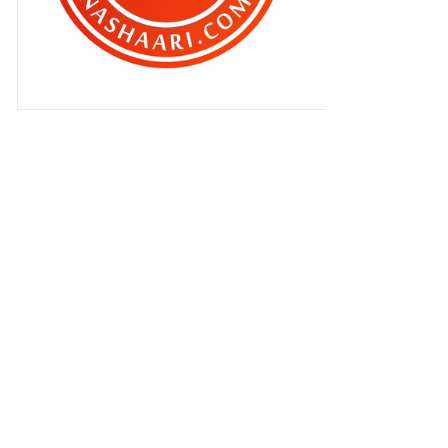
Cara aku hilangkan buncit !
Anda peminat Ultraman ? Jom ke
Ultra Heroes Jelaja...
►
November 2023
(14)
►
Oktober 2023
(16)
►
September 2023
(13)
►
Ogos 2023
(16)
►
Julai 2023
(14)
►
Jun 2023
(17)
►
Mei 2023
(14)
►
April 2023
(10)
►
Mac 2023
(18)
►
Februari 2023
(13)
►
Januari 2023
(14)
►
2022
(182)