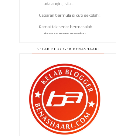
ada angin , sila...
Cabaran bermula di cuti sekolah !
Ramai tak sedar bermasalah
dengan mata mereka !
Nak ke mana cuti sekolah ni
KELAB BLOGGER BENASHAARI
bersama anak anak ?
Aku tak punya ramai kawan..
Tips mudah hilangkan lemak di
perut !
Kawan Facebook aku ni ada PCOS
dan dia boleh menga...
Urut atau fisioterapi ? Mana lagi ok ?
Cara aku hilangkan buncit !