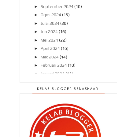
►
September 2024
(10)
►
Ogos 2024
(15)
►
Julai 2024
(20)
►
Jun 2024
(16)
►
Mei 2024
(22)
►
April 2024
(16)
►
Mac 2024
(14)
►
Februari 2024
(10)
▼
Januari 2024
(14)
Aku dah berhenti beli roti roti ni !
KELAB BLOGGER BENASHAARI
Sedar ke tidak yang mata anak kita
bermasalah ?
Korea Selatan 'tewas' dengan
Malaysia !
Tips nak capai berat ideal sebelum