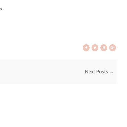
e..
Next Posts →