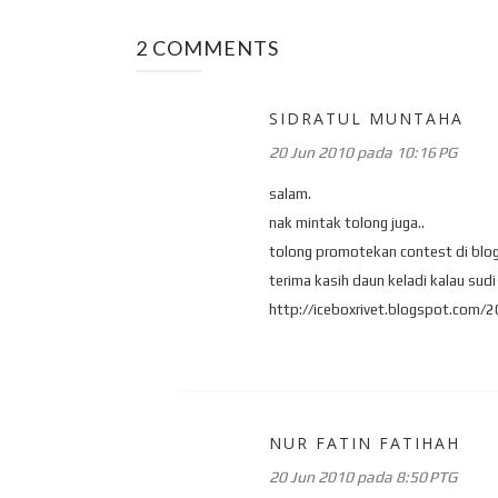
2 COMMENTS
SIDRATUL MUNTAHA
20 Jun 2010 pada 10:16 PG
salam.
nak mintak tolong juga..
tolong promotekan contest di blo
terima kasih daun keladi kalau su
http://iceboxrivet.blogspot.com/2
NUR FATIN FATIHAH
20 Jun 2010 pada 8:50 PTG