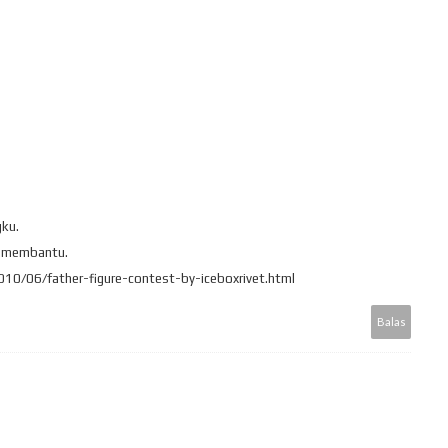
gku.
di membantu.
010/06/father-figure-contest-by-iceboxrivet.html
Balas