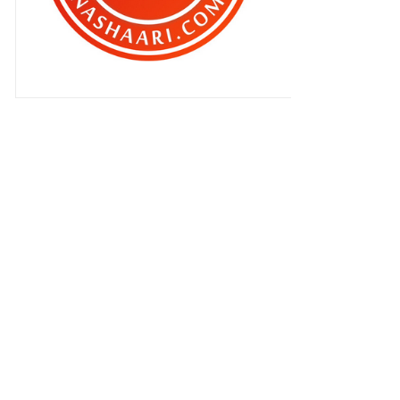
Services Currently Not Available !!!
Berkabung ..
Masih tidak cukupkah ?
Ini dipanggil PROMOSI dan juga
PEMASARAN
AWAS !! JIKA ANDA BLOGGER
ATAU PENGGUNA INTERNET T...
Laporan TRAFIK bg Bulan Jun 2010
ISRAEL buat lawak pulak ??
Ayie oh Ayie ..
Pisau punya hal
Piala Dunia kali ni dipenuhi dengan
rasuah ..