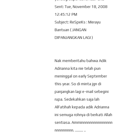
Sent: Tue, November 18, 2008
12:45:12 PM
Subject: ReSpeKs : Merayu
Bantuan ( JANGAN
DIPANJANGKAN LAGI )
Nak memberitahu bahwa Adik
Adrianna kita nie telah pun
meninggal on early September
this year. So di minta jgn di
panjangkan lagi e-mail sebegini
rupa. Sedekahkan saja lah
AlFatihah kepada adik Adrianna
ini semuga rohnya di berkati Allah
sentiasa. Amminnnnnnnnnnnnnnn
nnnnnnnnn. ......... ..