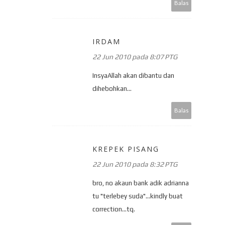
Balas
IRDAM
22 Jun 2010 pada 8:07 PTG
InsyaAllah akan dibantu dan
dihebohkan...
Balas
KREPEK PISANG
22 Jun 2010 pada 8:32 PTG
bro, no akaun bank adik adrianna
tu "terlebey suda"...kindly buat
correction...tq.