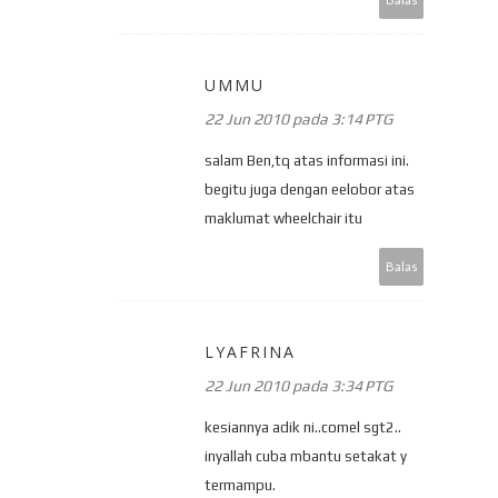
UMMU
22 Jun 2010 pada 3:14 PTG
salam Ben,tq atas informasi ini.
begitu juga dengan eelobor atas
maklumat wheelchair itu
Balas
LYAFRINA
22 Jun 2010 pada 3:34 PTG
kesiannya adik ni..comel sgt2..
inyallah cuba mbantu setakat y
termampu.