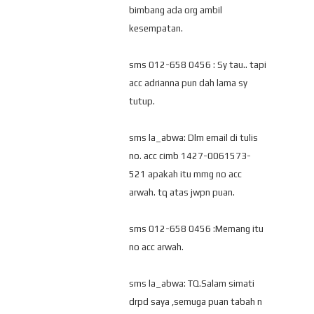
bimbang ada org ambil
kesempatan.
sms 012-658 0456 : Sy tau.. tapi
acc adrianna pun dah lama sy
tutup.
sms la_abwa: Dlm email di tulis
no. acc cimb 1427-0061573-
521 apakah itu mmg no acc
arwah. tq atas jwpn puan.
sms 012-658 0456 :Memang itu
no acc arwah.
sms la_abwa: TQ.Salam simati
drpd saya ,semuga puan tabah n