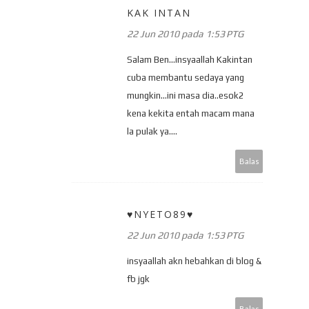
KAK INTAN
22 Jun 2010 pada 1:53 PTG
Salam Ben...insyaallah Kakintan
cuba membantu sedaya yang
mungkin...ini masa dia..esok2
kena kekita entah macam mana
la pulak ya....
Balas
♥NYETO89♥
22 Jun 2010 pada 1:53 PTG
insyaallah akn hebahkan di blog &
fb jgk
Balas