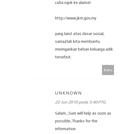
cuba rujuk ke alamat
http://www.jkm.gov.my
yang lain2 atas dasar sosial,
sama2lah kita membantu
meringankan beban keluarga adik
tersebut.
Balas
UNKNOWN
22 Jun 2010 pada 5:40 PTG
Salam...Sure will help as soon as
possible..Thanks for the
information