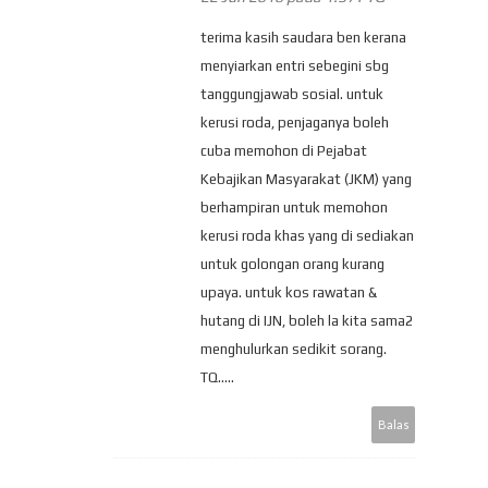
terima kasih saudara ben kerana
menyiarkan entri sebegini sbg
tanggungjawab sosial. untuk
kerusi roda, penjaganya boleh
cuba memohon di Pejabat
Kebajikan Masyarakat (JKM) yang
berhampiran untuk memohon
kerusi roda khas yang di sediakan
untuk golongan orang kurang
upaya. untuk kos rawatan &
hutang di IJN, boleh la kita sama2
menghulurkan sedikit sorang.
TQ.....
Balas