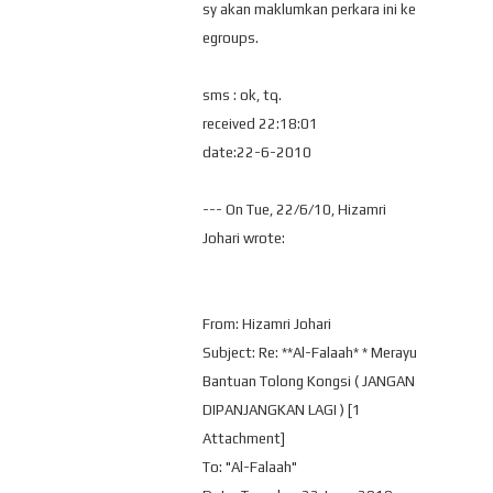
sy akan maklumkan perkara ini ke
egroups.
sms : ok, tq.
received 22:18:01
date:22-6-2010
--- On Tue, 22/6/10, Hizamri
Johari wrote:
From: Hizamri Johari
Subject: Re: **Al-Falaah* * Merayu
Bantuan Tolong Kongsi ( JANGAN
DIPANJANGKAN LAGI ) [1
Attachment]
To: "Al-Falaah"