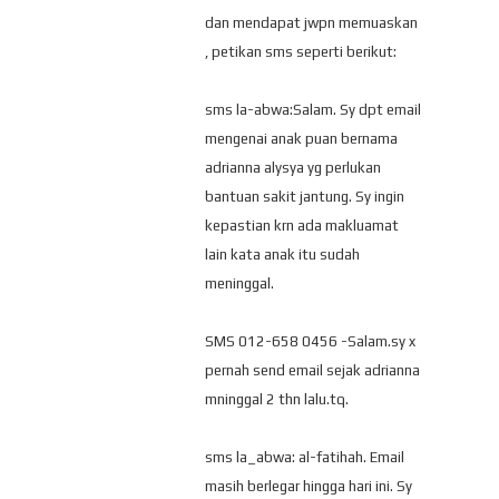
dan mendapat jwpn memuaskan
, petikan sms seperti berikut:
sms la-abwa:Salam. Sy dpt email
mengenai anak puan bernama
adrianna alysya yg perlukan
bantuan sakit jantung. Sy ingin
kepastian krn ada makluamat
lain kata anak itu sudah
meninggal.
SMS 012-658 0456 -Salam.sy x
pernah send email sejak adrianna
mninggal 2 thn lalu.tq.
sms la_abwa: al-fatihah. Email
masih berlegar hingga hari ini. Sy