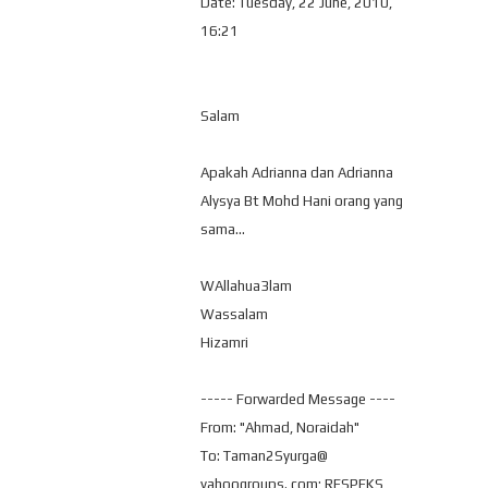
Date: Tuesday, 22 June, 2010,
16:21
Salam
Apakah Adrianna dan Adrianna
Alysya Bt Mohd Hani orang yang
sama...
WAllahua3lam
Wassalam
Hizamri
----- Forwarded Message ----
From: "Ahmad, Noraidah"
To: Taman2Syurga@
yahoogroups. com; RESPEKS