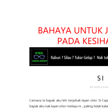
SI
BY
BEN ASH
Camana la bapak aku leh terjebak layan citer Si Cap
bapak aku nak layan citer melayu ni .. paling tidak kalau