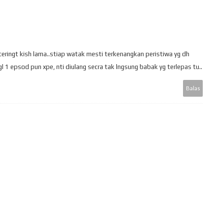
eringt kish lama..stiap watak mesti terkenangkan peristiwa yg dh
gl 1 epsod pun xpe, nti diulang secra tak lngsung babak yg terlepas tu..
Balas