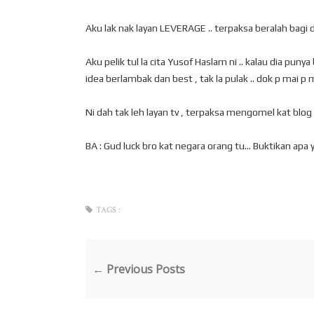
Aku lak nak layan LEVERAGE .. terpaksa beralah bagi di
Aku pelik tul la cita Yusof Haslam ni .. kalau dia puny
idea berlambak dan best , tak la pulak .. dok p mai p m
Ni dah tak leh layan tv , terpaksa mengomel kat blog .
BA : Gud luck bro kat negara orang tu... Buktikan apa y
TAGS :
← Previous Posts