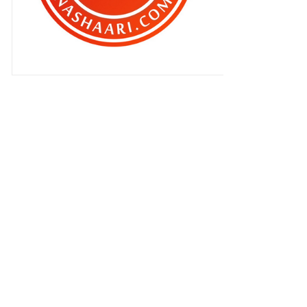
Services Currently Not Available !!!
Berkabung ..
Masih tidak cukupkah ?
Ini dipanggil PROMOSI dan juga
PEMASARAN
AWAS !! JIKA ANDA BLOGGER
ATAU PENGGUNA INTERNET T...
Laporan TRAFIK bg Bulan Jun 2010
ISRAEL buat lawak pulak ??
Ayie oh Ayie ..
Pisau punya hal
Piala Dunia kali ni dipenuhi dengan
rasuah ..