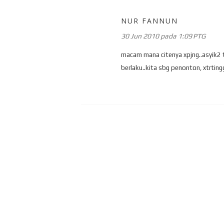
NUR FANNUN
30 Jun 2010 pada 1:09 PTG
macam mana citenya xpjng..asyik2 t
berlaku..kita sbg penonton, xtrting