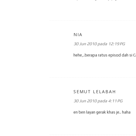
NIA
30 Jun 2010 pada 12:19 PG
hehe,..berapa ratus episod dah si 
SEMUT LELABAH
30 Jun 2010 pada 4:11 PG
en ben layan gerak khas je.. haha