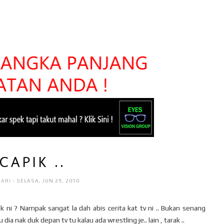
 CAPIK ..
AARI
- SELASA, JUN 29, 2010
ik ni ? Nampak sangat la dah abis cerita kat tv ni .. Bukan senang
 dia nak duk depan tv tu kalau ada wrestling je.. lain , tarak ..