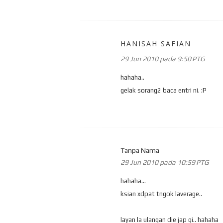
HANISAH SAFIAN
29 Jun 2010 pada 9:50 PTG
hahaha..
gelak sorang2 baca entri ni. :P
Tanpa Nama
29 Jun 2010 pada 10:59 PTG
hahaha...
ksian xdpat tngok laverage..
layan la ulangan die jap gi.. hahaha