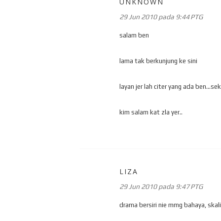
UNKNOWN
29 Jun 2010 pada 9:44 PTG
salam ben
lama tak berkunjung ke sini
layan jer lah citer yang ada ben..
kim salam kat zla yer..
LIZA
29 Jun 2010 pada 9:47 PTG
drama bersiri nie mmg bahaya, skali