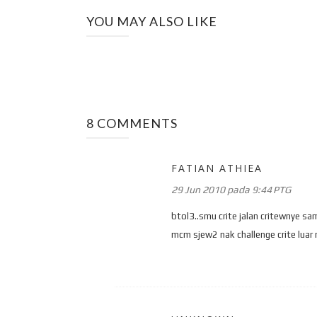
YOU MAY ALSO LIKE
8 COMMENTS
FATIAN ATHIEA
29 Jun 2010 pada 9:44 PTG
btol3..smu crite jalan critewnye sam
mcm sjew2 nak challenge crite luar 