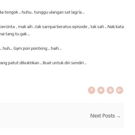
a tengok .. huhu.. tunggu ulangan sat lagi la ..
a bercinta , mak aih ..tak sampai beratus episode , tak sah .. Nak kata
ai tang tu gak ..
. huh... Gym pon ponteng .. haih ..
ang patut dibuktikan .. Buat untuk diri sendiri ..
Next Posts →