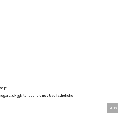
e je..
negara..ok jgk tu..usaha y not bad la..hehehe
Balas