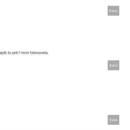
Balas
Capik tu yek? mcm telenovela.
Balas
Balas