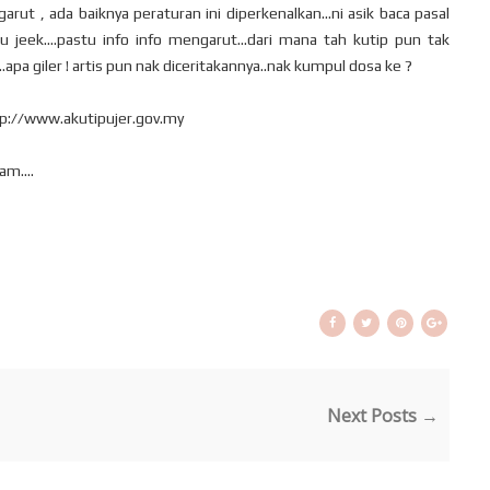
t , ada baiknya peraturan ini diperkenalkan...ni asik baca pasal
ipu jeek....pastu info info mengarut...dari mana tah kutip pun tak
..apa giler ! artis pun nak diceritakannya..nak kumpul dosa ke ?
http://www.akutipujer.gov.my
am....
Next Posts →