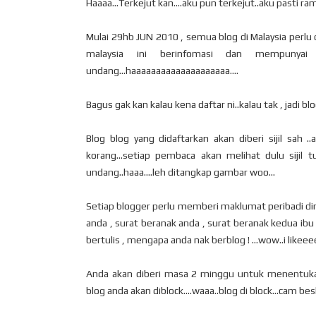
Haaaa...Terkejut kan....aku pun terkejut..aku pasti ram
Mulai 29hb JUN 2010 , semua blog di Malaysia perlu 
malaysia ini berinfomasi dan mempunyai
undang...haaaaaaaaaaaaaaaaaaaa....
Bagus gak kan kalau kena daftar ni..kalau tak , jadi bl
Blog blog yang didaftarkan akan diberi sijil sah .
korang...setiap pembaca akan melihat dulu sijil t
undang..haaa....leh ditangkap gambar woo...
Setiap blogger perlu memberi maklumat peribadi diri
anda , surat beranak anda , surat beranak kedua ibu
bertulis , mengapa anda nak berblog ! ...wow..i likeeee
Anda akan diberi masa 2 minggu untuk menentukan a
blog anda akan diblock....waaa..blog di block...cam bes