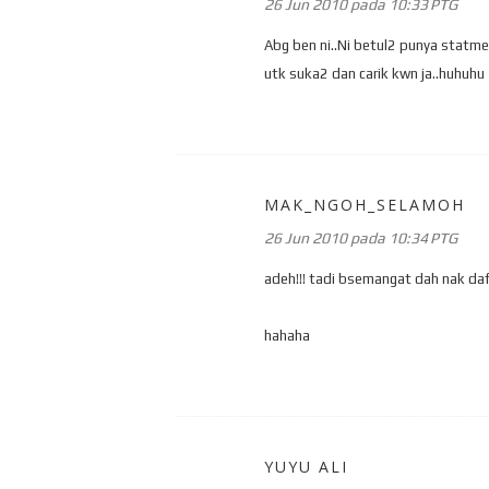
26 Jun 2010 pada 10:33 PTG
Abg ben ni..Ni betul2 punya statme
utk suka2 dan carik kwn ja..huhuhu
MAK_NGOH_SELAMOH
26 Jun 2010 pada 10:34 PTG
adeh!!! tadi bsemangat dah nak daft
hahaha
YUYU ALI