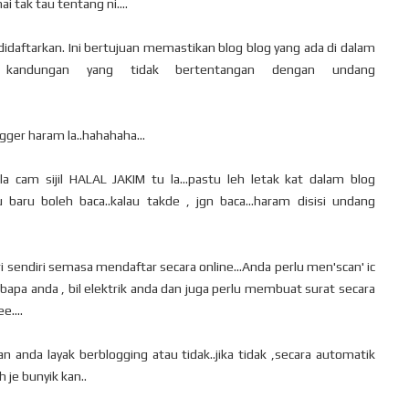
ai tak tau tentang ni....
didaftarkan. Ini bertujuan memastikan blog blog yang ada di dalam
 kandungan yang tidak bertentangan dengan undang
ogger haram la..hahahaha...
.ala cam sijil HALAL JAKIM tu la...pastu leh letak kat dalam blog
u baru boleh baca..kalau takde , jgn baca...haram disisi undang
 sendiri semasa mendaftar secara online...Anda perlu men'scan' ic
 bapa anda , bil elektrik anda dan juga perlu membuat surat secara
e....
nda layak berblogging atau tidak..jika tidak ,secara automatik
h je bunyik kan..