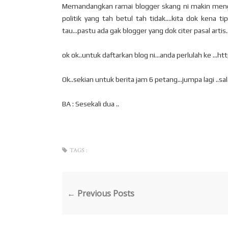
Memandangkan ramai blogger skang ni makin mengaru
politik yang tah betul tah tidak....kita dok kena t
tau...pastu ada gak blogger yang dok citer pasal artis.
ok ok..untuk daftarkan blog ni...anda perlulah ke ...
Ok..sekian untuk berita jam 6 petang...jumpa lagi ..sal
BA : Sesekali dua ..
TAGS :
← Previous Posts