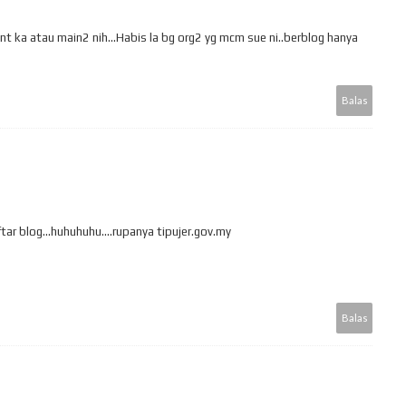
nt ka atau main2 nih...Habis la bg org2 yg mcm sue ni..berblog hanya
Balas
ar blog...huhuhuhu....rupanya tipujer.gov.my
Balas