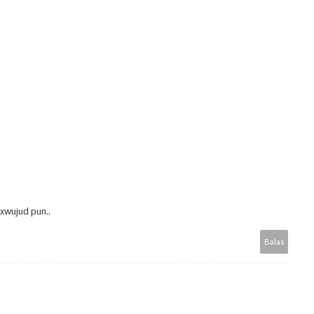
u xwujud pun..
Balas