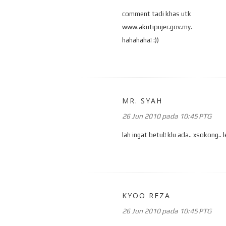
comment tadi khas utk
www.akutipujer.gov.my.
hahahaha! :))
MR. SYAH
26 Jun 2010 pada 10:45 PTG
lah ingat betul! klu ada.. xsokong.. l
KYOO REZA
26 Jun 2010 pada 10:45 PTG