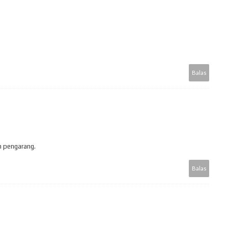
Balas
eh pengarang.
Balas