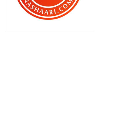
Services Currently Not Available !!!
Berkabung ..
Masih tidak cukupkah ?
Ini dipanggil PROMOSI dan juga
PEMASARAN
AWAS !! JIKA ANDA BLOGGER
ATAU PENGGUNA INTERNET T...
Laporan TRAFIK bg Bulan Jun 2010
ISRAEL buat lawak pulak ??
Ayie oh Ayie ..
Pisau punya hal
Piala Dunia kali ni dipenuhi dengan
rasuah ..