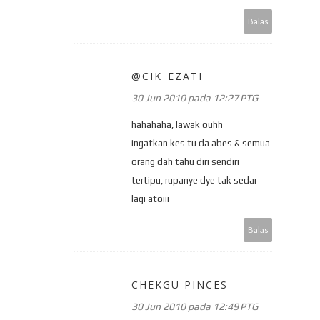
Balas
@CIK_EZATI
30 Jun 2010 pada 12:27 PTG
hahahaha, lawak ouhh
ingatkan kes tu da abes & semua
orang dah tahu diri sendiri
tertipu, rupanye dye tak sedar
lagi atoiii
Balas
CHEKGU PINCES
30 Jun 2010 pada 12:49 PTG