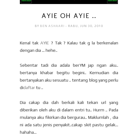
AYIE OH AYIE ..
BY
BEN ASHAARI
- RABU, JUN 30, 2010
Kenal tak
AYIE
? Tak ? Kalau tak g la berkenalan
dengan dia ... hehe..
Sebentar tadi dia adala berYM jap ngan aku..
bertanya khabar begitu begini.. Kemudian dia
bertanyakan aku sesuatu .. tentang blog yang perlu
di
daftar
tu ..
Dia cakap dia dah berkali kali tekan url yang
diberikan oleh aku di dalam entri tu.. Hurm .. Pada
mulanya aku fikirkan dia bergurau.. Maklumlah , dia
ni ada satu jenis penyakit..cakap skit pastu gelak...
hahaha...