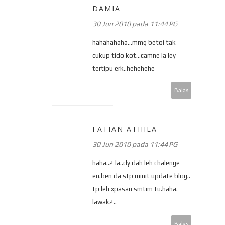
DAMIA
30 Jun 2010 pada 11:44 PG
hahahahaha...mmg betoi tak
cukup tido kot...camne la ley
tertipu erk..hehehehe
Balas
FATIAN ATHIEA
30 Jun 2010 pada 11:44 PG
haha..2 la..dy dah leh chalenge
en.ben da stp minit update blog..
tp leh xpasan smtim tu.haha.
lawak2..
Balas