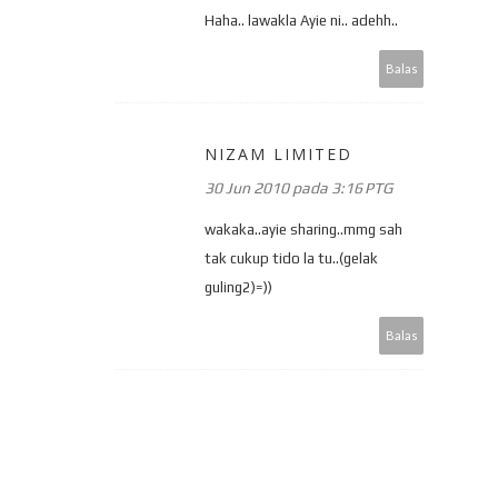
Haha.. lawakla Ayie ni.. adehh..
Balas
NIZAM LIMITED
30 Jun 2010 pada 3:16 PTG
wakaka..ayie sharing..mmg sah
tak cukup tido la tu..(gelak
guling2)=))
Balas