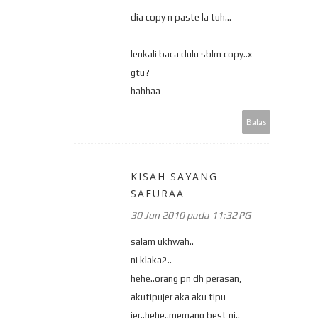
dia copy n paste la tuh...
lenkali baca dulu sblm copy..x
gtu?
hahhaa
Balas
KISAH SAYANG
SAFURAA
30 Jun 2010 pada 11:32 PG
salam ukhwah..
ni klaka2..
hehe..orang pn dh perasan,
akutipujer aka aku tipu
jer..hehe..memang best ni..