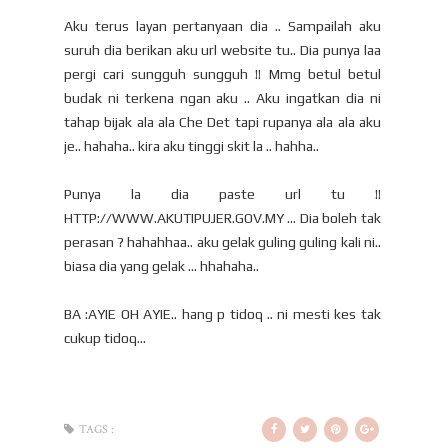
Aku terus layan pertanyaan dia .. Sampailah aku
suruh dia berikan aku url website tu.. Dia punya laa
pergi cari sungguh sungguh !! Mmg betul betul
budak ni terkena ngan aku .. Aku ingatkan dia ni
tahap bijak ala ala Che Det tapi rupanya ala ala aku
je.. hahaha.. kira aku tinggi skit la .. hahha..
Punya la dia paste url tu !!
HTTP://WWW.AKUTIPUJER.GOV.MY ... Dia boleh tak
perasan ? hahahhaa.. aku gelak guling guling kali ni..
biasa dia yang gelak ... hhahaha..
BA :AYIE OH AYIE.. hang p tidoq .. ni mesti kes tak
cukup tidoq...
TAGS :