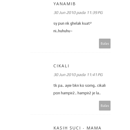
YANAMIB
30 Jun 2010 pada 11:39 PG
sy pun nk ghelak kuat²
ni..huhuhu~
Balas
CIKALI
30 Jun 2010 pada 11:41 PG
tk pa.. ayie bkn ko sorng.. cikali
pon hampir2.. hampir2 je la..
Balas
KASIH SUCI - MAMA