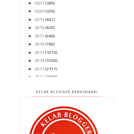
►
2021
(389)
►
2020
(329)
►
2019
(407)
►
2018
(420)
►
2017
(648)
►
2016
(788)
►
2015
(1019)
►
2014
(1504)
►
2013
(2151)
►
2012
(2986)
►
2011
(4966)
KELAB BLOGGER BENASHAARI
▼
2010
(4406)
►
Disember 2010
(559)
►
November 2010
(502)
►
Oktober 2010
(453)
►
September 2010
(387)