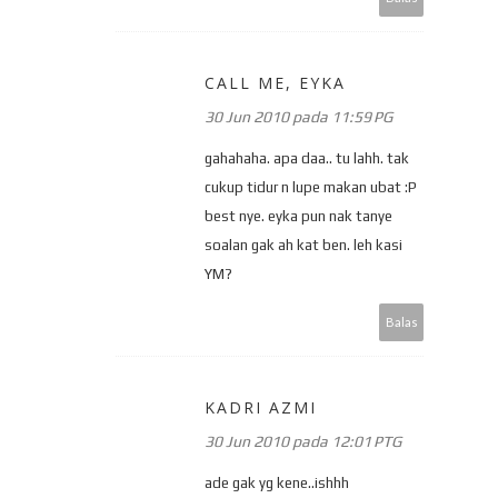
CALL ME, EYKA
30 Jun 2010 pada 11:59 PG
gahahaha. apa daa.. tu lahh. tak
cukup tidur n lupe makan ubat :P
best nye. eyka pun nak tanye
soalan gak ah kat ben. leh kasi
YM?
Balas
KADRI AZMI
30 Jun 2010 pada 12:01 PTG
ade gak yg kene..ishhh