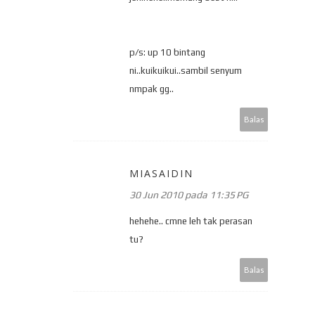
p/s: up 10 bintang
ni..kuikuikui..sambil senyum
nmpak gg..
Balas
MIASAIDIN
30 Jun 2010 pada 11:35 PG
hehehe.. cmne leh tak perasan
tu?
Balas