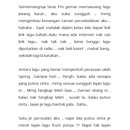
Sememangnya Sinar Fm gemar memaasang lagu
jiwang karat... aku suka sungguh .. mmg
mengimbau kenangan zaman persekolahan aku ..
hahaha . .Saat melalak dalam kelas bila dapat lirik
lirik lagu..hahah..dulu mana ada internet nak cari
lirik lagu... nak tak nak , kena tunggu lagu
diputarkan di radio ... nak beli kaset , mahal bang..
sekolah lagi la katakan ..
Antara lagu yang benar menyentuh perasaan ialah
Spring ..Sampai hati ... Pergh.. kalau ada sesiapa
yang putus cinta , mmg sesuai sungguh layan lagu
ni .. Mmg tangkap leleh laaa ... Zaman skang ni ,
kalau nak tangkap leleh , susah la.. kalau putus
cinta , layan je lagu hantuk pala .. haha...
Satu je persoalan aku .. nape bila putus cinta je
mesti layan lagu frust punya ?? Nape tak layan