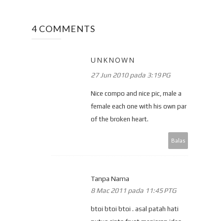
4 COMMENTS
UNKNOWN
27 Jun 2010 pada 3:19 PG
Nice compo and nice pic, male a
female each one with his own par
of the broken heart.
Balas
Tanpa Nama
8 Mac 2011 pada 11:45 PTG
btoi btoi btoi . asal patah hati