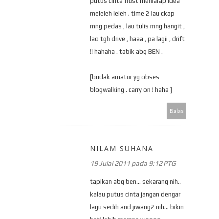
putus cinta frust meniarap idea
meleleh leleh . time 2 lau ckap
mng pedas , lau tulis mng hangit ,
lao tgh drive , haaa , pa lagii , drift
!! hahaha . tabik abg BEN .
[budak amatur yg obses
blogwalking . carry on ! haha ]
Balas
NILAM SUHANA
19 Julai 2011 pada 9:12 PTG
tapikan abg ben... sekarang nih..
kalau putus cinta jangan dengar
lagu sedih and jiwang2 nih... bikin