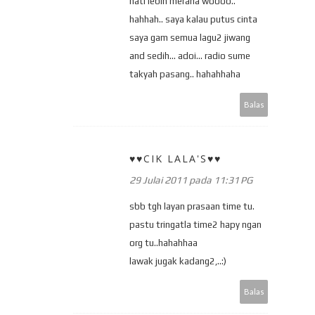
hati lebih merana woooo..
hahhah.. saya kalau putus cinta
saya gam semua lagu2 jiwang
and sedih... adoi... radio sume
takyah pasang.. hahahhaha
Balas
♥♥CIK LALA'S♥♥
29 Julai 2011 pada 11:31 PG
sbb tgh layan prasaan time tu.
pastu tringatla time2 hapy ngan
org tu..hahahhaa
lawak jugak kadang2,..:)
Balas