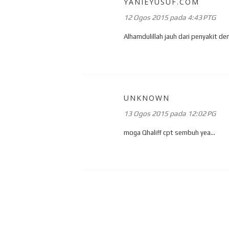
YANIEYUSUF.COM
12 Ogos 2015 pada 4:43 PTG
Alhamdulillah jauh dari penyakit de
UNKNOWN
13 Ogos 2015 pada 12:02 PG
moga Qhaliff cpt sembuh yea...