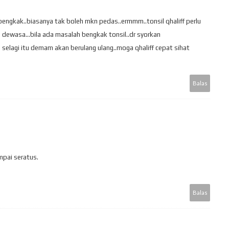
il bengkak..biasanya tak boleh mkn pedas..ermmm..tonsil qhaliff perlu
 dewasa...bila ada masalah bengkak tonsil..dr syorkan
 selagi itu demam akan berulang ulang..moga qhaliff cepat sihat
Balas
pai seratus.
Balas