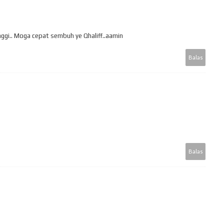
nggi.. Moga cepat sembuh ye Qhaliff..aamin
Balas
Balas