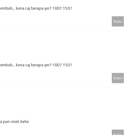
 sembuh... kena caj berapa yer? 100? 150?
Balas
 sembuh... kena caj berapa yer? 100? 150?
Balas
ga pun cmel..hehe
Balas