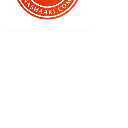
Pasti terliur !
Bila anak-anak dapat …
Album Shazzwan ‘Titipan Banduan
Muda’ dilancarkan !
Ubat darah tinggi dan rendahkan
kolestrol ?
Tidur dalam ketakutan !
Rahsia keremajaanku..
Semakin matang bila ditinggalkan
?
Halal Bento di Grand BlueWave
Hotel Shah Alam
FOREAM X1 untuk rakam aktiviti
anda !