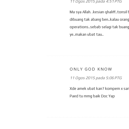
11 Ogos 2015 pada 4:51 PTG
Ma sya Allah. .kesian qhaliff..tons
dibuang tak abang ben..kalau orang
operations..sebab selagi tak buang
ye..makan ubat tau..
ONLY GOD KNOW
11 Ogos 2015 pada 5:06 PTG
Xde amek ubat kan? kompem x sam
Paed tu mmg baik Doc Yap