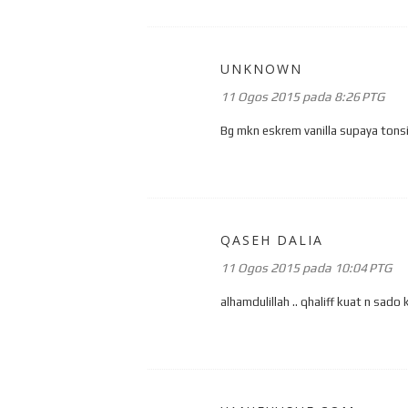
UNKNOWN
11 Ogos 2015 pada 8:26 PTG
Bg mkn eskrem vanilla supaya tonsi
QASEH DALIA
11 Ogos 2015 pada 10:04 PTG
alhamdulillah .. qhaliff kuat n sado