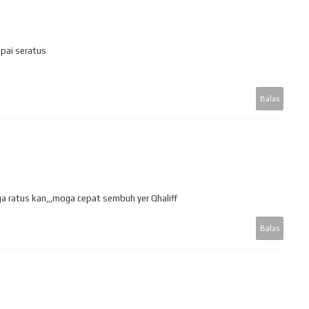
pai seratus
Balas
ga ratus kan,,,moga cepat sembuh yer Qhaliff
Balas