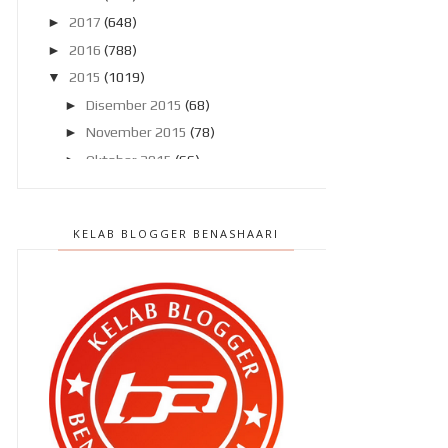
►
2017
(648)
►
2016
(788)
▼
2015
(1019)
►
Disember 2015
(68)
►
November 2015
(78)
►
Oktober 2015
(66)
►
September 2015
(57)
▼
Ogos 2015
(63)
KELAB BLOGGER BENASHAARI
Teh Tarik Place , IOI Mall Putrajaya
Kasut Timberland itu akhirnya aku
miliki !
Selamat Menyambut Hari
Kemerdekaan ?
Char Keow Teow di Tree Steak
House