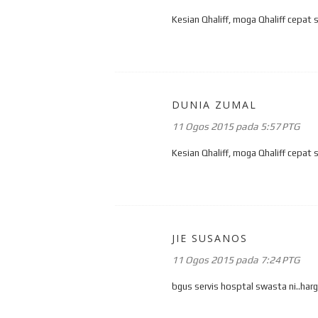
Kesian Qhaliff, moga Qhaliff cepat
DUNIA ZUMAL
11 Ogos 2015 pada 5:57 PTG
Kesian Qhaliff, moga Qhaliff cepat
JIE SUSANOS
11 Ogos 2015 pada 7:24 PTG
bgus servis hosptal swasta ni..har