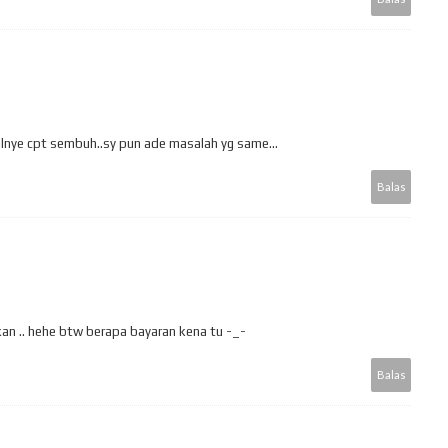
lnye cpt sembuh..sy pun ade masalah yg same...
Balas
 kan .. hehe btw berapa bayaran kena tu -_-
Balas