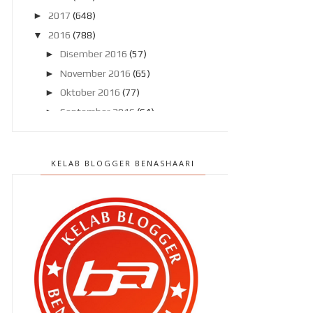
►
2017
(648)
▼
2016
(788)
►
Disember 2016
(57)
►
November 2016
(65)
►
Oktober 2016
(77)
►
September 2016
(64)
►
Ogos 2016
(75)
►
Julai 2016
(80)
KELAB BLOGGER BENASHAARI
▼
Jun 2016
(69)
Cyst semakin mengecil dan
kedudukan bayi..
OP SELAMAT 9/2016 Aidilfitri
bermula sudah !
Baju kurung untuk aku ?
Pantai Timur pasti sesak