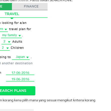
endaki oleh
GoBear
. Pastu tekan SEARCH PLAN..
an korang kena pilih mana yang sesuai mengikut kriteria korang