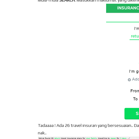
Mula-mula
SEARCH
. Masukkan maklumat yang dikeh
Tadaaaa ! Ada 26 travel insuran yang bersesuaian.. D
nak..