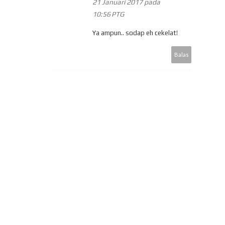
21 Januari 2017 pada
10:56 PTG
Ya ampun.. sodap eh cekelat!
Balas