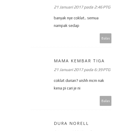
21 Januari 2017 pada 2:46 PTG
banyak nye coklat.. semua
nampak sedap
Balas
MAMA KEMBAR TIGA
21 Januari 2017 pada 6:39 PTG
coklat durian? uishh mcm nak
kena pi cari je ni
Balas
DURA NORELL