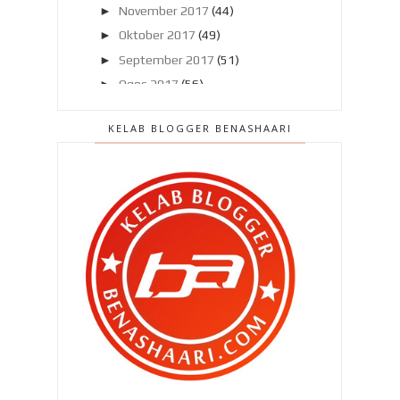
►
November 2017
(44)
►
Oktober 2017
(49)
►
September 2017
(51)
►
Ogos 2017
(56)
►
Julai 2017
(46)
KELAB BLOGGER BENASHAARI
►
Jun 2017
(47)
►
Mei 2017
(58)
►
April 2017
(75)
►
Mac 2017
(80)
►
Februari 2017
(49)
▼
Januari 2017
(46)
Koleksi terbaru di Mothercare !
Dialah abang , dialah kawan
tersayang buatnya !
Aku juga mungkin seperti Donald
Trump !