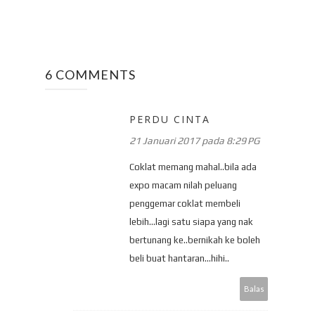
6 COMMENTS
PERDU CINTA
21 Januari 2017 pada 8:29 PG
Coklat memang mahal..bila ada
expo macam nilah peluang
penggemar coklat membeli
lebih...lagi satu siapa yang nak
bertunang ke..bernikah ke boleh
beli buat hantaran...hihi..
Balas