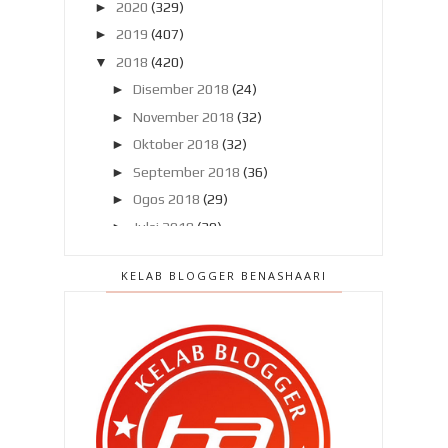
►
2020
(329)
►
2019
(407)
▼
2018
(420)
►
Disember 2018
(24)
►
November 2018
(32)
►
Oktober 2018
(32)
►
September 2018
(36)
►
Ogos 2018
(29)
►
Julai 2018
(30)
►
Jun 2018
(38)
KELAB BLOGGER BENASHAARI
►
Mei 2018
(38)
►
April 2018
(46)
►
Mac 2018
(36)
►
Februari 2018
(33)
▼
Januari 2018
(46)
Pendapat aku mengenai
DoubleTree By Hilton Melaka