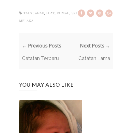
,
,
,
TAGS :
ANAK
FLAT
RUMAH
SRI
MELAKA
← Previous Posts
Next Posts →
Catatan Terbaru
Catatan Lama
YOU MAY ALSO LIKE