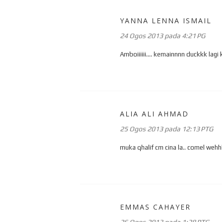
YANNA LENNA ISMAIL
24 Ogos 2013 pada 4:21 PG
Amboiiiiii.... kemainnnn duckkk lagi k
ALIA ALI AHMAD
25 Ogos 2013 pada 12:13 PTG
muka qhalif cm cina la.. comel wehhh
EMMAS CAHAYER
26 Ogos 2013 pada 1:28 PTG