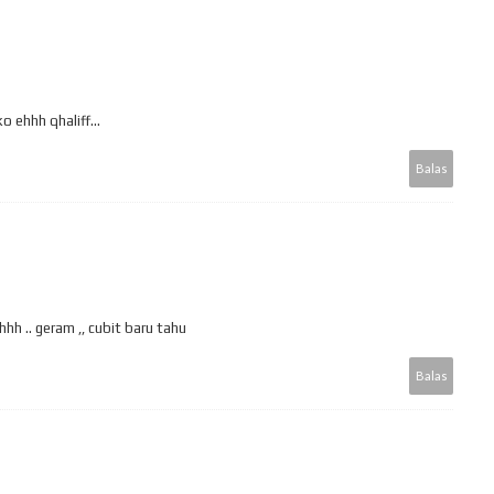
o ehhh qhaliff...
Balas
hh .. geram ,, cubit baru tahu
Balas