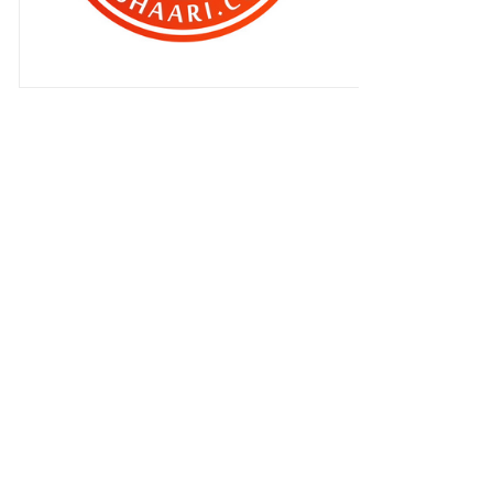
Merdekaaa !! ke 56 ..
Bila dia buat ‘ karenah ‘ ..
Aku tak kasihan kan Syamsul pon ..
Amuk la pulak Qhaliff ..
Kalau dulu , pasti aku amuk !!
Blogger perlukan bantuan
kosmetik !!
Blogger perlukan bantuan
kosmetik !!
Perlu ke aniaya orang lain ?
Kempen ‘Unite For Malaysia
Parade’ #unite4msia
Berhari raya dengan bergambar