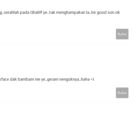
ing..serahlah pada Qhaliff ye..tak menghampakan la..be good son ok
Balas
kface dak bambam nie ye..geram nengoknya..haha =)
Balas