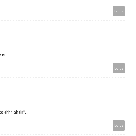
Balas
 ni
Balas
o ehhh qhaliff...
Balas