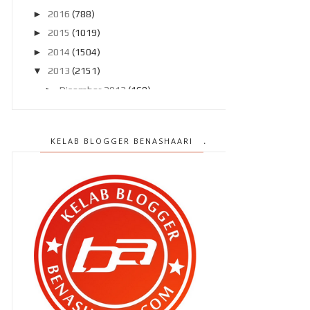
►
2016
(788)
►
2015
(1019)
►
2014
(1504)
▼
2013
(2151)
►
Disember 2013
(169)
►
November 2013
(180)
►
Oktober 2013
(160)
KELAB BLOGGER BENASHAARI
►
September 2013
(138)
▼
Ogos 2013
(182)
Bila Ammar datang ..
Budu milo dengan tepung gomak !
Kenapa kena beli In Trend
September 2013 ?
Berbaloi ke jadi blogger ???
Merdekaaa ! Merdekaaa !!