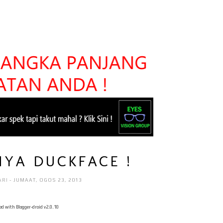
NYA DUCKFACE !
ARI
- JUMAAT, OGOS 23, 2013
ed with Blogger-droid v2.0.10