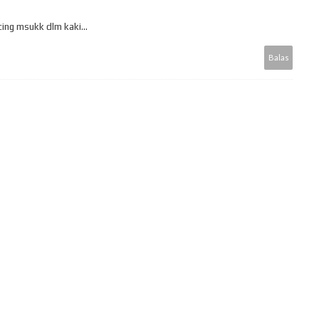
cing msukk dlm kaki...
Balas