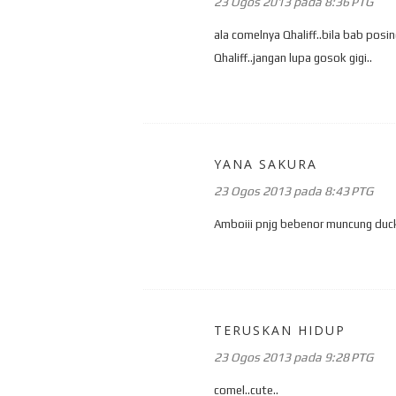
23 Ogos 2013 pada 8:36 PTG
ala comelnya Qhaliff..bila bab pos
Qhaliff..jangan lupa gosok gigi..
YANA SAKURA
23 Ogos 2013 pada 8:43 PTG
Amboiii pnjg bebenor muncung duc
TERUSKAN HIDUP
23 Ogos 2013 pada 9:28 PTG
comel..cute..