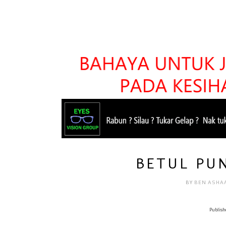
BETUL PU
BY
BEN ASHA
Publish