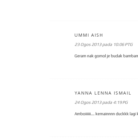
UMMI AISH
23 Ogos 2013 pada 10:06 PTG
Geram nak gomol je budak bambam
YANNA LENNA ISMAIL
24 Ogos 2013 pada 4:19 PG
Amboiiiiii.... kemainnnn duckkk lagi k