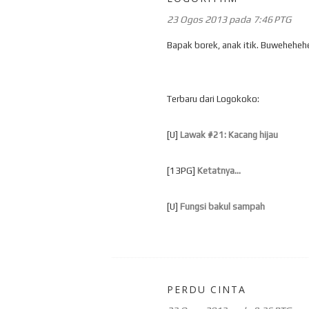
23 Ogos 2013 pada 7:46 PTG
Bapak borek, anak itik. Buwehehehe.
Terbaru dari Logokoko:
[U]
Lawak #21: Kacang hijau
[13PG]
Ketatnya...
[U]
Fungsi bakul sampah
PERDU CINTA