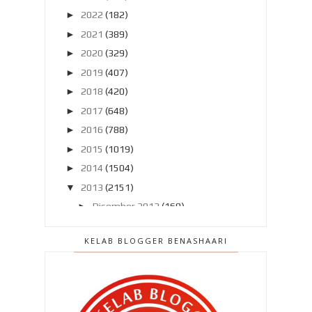
►
2022
(182)
►
2021
(389)
►
2020
(329)
►
2019
(407)
►
2018
(420)
►
2017
(648)
►
2016
(788)
►
2015
(1019)
►
2014
(1504)
▼
2013
(2151)
►
Disember 2013
(169)
►
November 2013
(180)
KELAB BLOGGER BENASHAARI
►
Oktober 2013
(160)
►
September 2013
(138)
▼
Ogos 2013
(182)
Bila Ammar datang ..