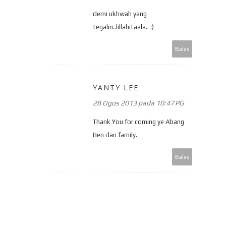
demi ukhwah yang
terjalin..lillahitaala.. :)
Balas
YANTY LEE
28 Ogos 2013 pada 10:47 PG
Thank You for coming ye Abang
Ben dan family.
Balas