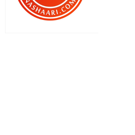
Merdekaaa ! Merdekaaa !!
Merdekaaa !! ke 56 ..
Bila dia buat ‘ karenah ‘ ..
Aku tak kasihan kan Syamsul pon ..
Amuk la pulak Qhaliff ..
Kalau dulu , pasti aku amuk !!
Blogger perlukan bantuan
kosmetik !!
Blogger perlukan bantuan
kosmetik !!
Perlu ke aniaya orang lain ?
Kempen ‘Unite For Malaysia
Parade’ #unite4msia