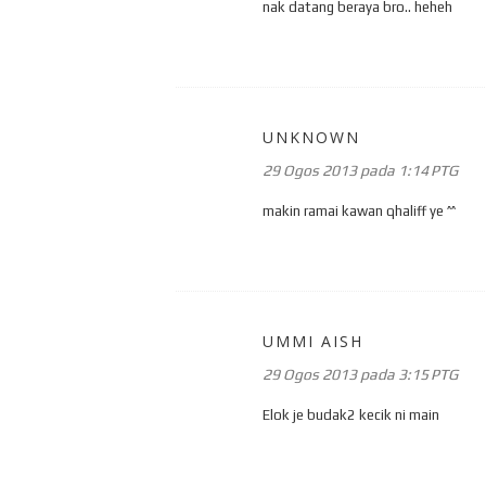
nak datang beraya bro.. heheh
UNKNOWN
29 Ogos 2013 pada 1:14 PTG
makin ramai kawan qhaliff ye ^^
UMMI AISH
29 Ogos 2013 pada 3:15 PTG
Elok je budak2 kecik ni main