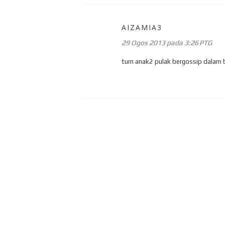
AIZAMIA3
29 Ogos 2013 pada 3:26 PTG
turn anak2 pulak bergossip dalam b