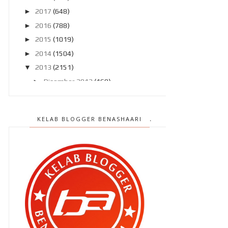
►
2017
(648)
►
2016
(788)
►
2015
(1019)
►
2014
(1504)
▼
2013
(2151)
►
Disember 2013
(169)
►
November 2013
(180)
►
Oktober 2013
(160)
KELAB BLOGGER BENASHAARI
►
September 2013
(138)
▼
Ogos 2013
(182)
Bila Ammar datang ..
Budu milo dengan tepung gomak !
Kenapa kena beli In Trend
September 2013 ?
Berbaloi ke jadi blogger ???