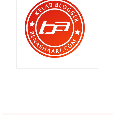
▼
Ogos 2013
(182)
Bila Ammar datang ..
Budu milo dengan tepung gomak !
Kenapa kena beli In Trend
September 2013 ?
Berbaloi ke jadi blogger ???
Merdekaaa ! Merdekaaa !!
Merdekaaa !! ke 56 ..
Bila dia buat ‘ karenah ‘ ..
Aku tak kasihan kan Syamsul pon ..
Amuk la pulak Qhaliff ..
Kalau dulu , pasti aku amuk !!
Blogger perlukan bantuan kosmetik
!!