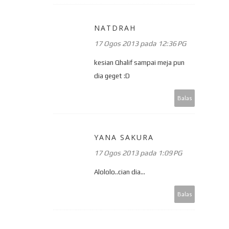
NATDRAH
17 Ogos 2013 pada 12:36 PG
kesian Qhalif sampai meja pun
dia geget :D
Balas
YANA SAKURA
17 Ogos 2013 pada 1:09 PG
Alololo..cian dia...
Balas