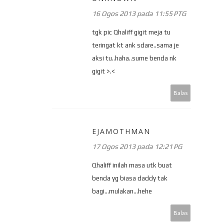
16 Ogos 2013 pada 11:55 PTG
tgk pic Qhaliff gigit meja tu
teringat kt ank sdare..sama je
aksi tu..haha..sume benda nk
gigit >.<
Balas
EJAMOTHMAN
17 Ogos 2013 pada 12:21 PG
Qhaliff inilah masa utk buat
benda yg biasa daddy tak
bagi...mulakan...hehe
Balas