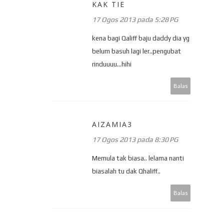
KAK TIE
17 Ogos 2013 pada 5:28 PG
kena bagi Qaliff baju daddy dia yg
belum basuh lagi ler..pengubat
rinduuuu...hihi
Balas
AIZAMIA3
17 Ogos 2013 pada 8:30 PG
Memula tak biasa.. lelama nanti
biasalah tu dak Qhaliff..
Balas