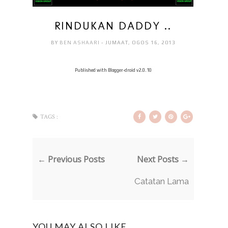
RINDUKAN DADDY ..
BY
BEN ASHAARI
- JUMAAT, OGOS 16, 2013
Published with Blogger-droid v2.0.10
TAGS :
← Previous Posts
Next Posts →
Catatan Lama
YOU MAY ALSO LIKE