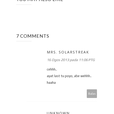
7 COMMENTS
MRS. SOLARSTREAK
16 Ogos 2013 pada 11:06 PTG
cehhh..
ayat last tu poyo, abe wehhh..
haaha
Balas
UNKNOWN